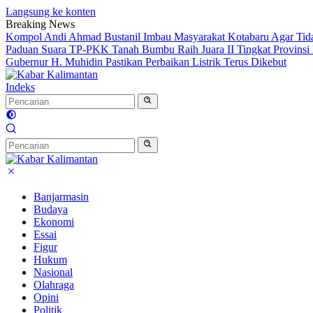
Langsung ke konten
Breaking News
Kompol Andi Ahmad Bustanil Imbau Masyarakat Kotabaru Agar Ti
Paduan Suara TP-PKK Tanah Bumbu Raih Juara II Tingkat Provinsi 
Gubernur H. Muhidin Pastikan Perbaikan Listrik Terus Dikebut
Indeks
Banjarmasin
Budaya
Ekonomi
Essai
Figur
Hukum
Nasional
Olahraga
Opini
Politik