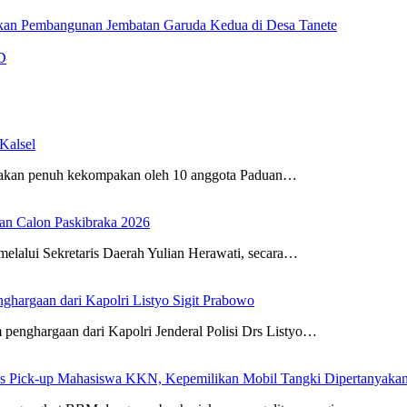
an Pembangunan Jembatan Garuda Kedua di Desa Tanete
D
Kalsel
wakan penuh kekompakan oleh 10 anggota Paduan…
an Calon Paskibraka 2026
elalui Sekretaris Daerah Yulian Herawati, secara…
ghargaan dari Kapolri Listyo Sigit Prabowo
penghargaan dari Kapolri Jenderal Polisi Drs Listyo…
us Pick-up Mahasiswa KKN, Kepemilikan Mobil Tangki Dipertanyaka