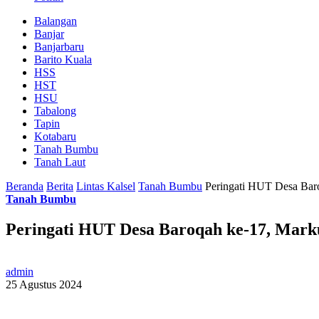
Balangan
Banjar
Banjarbaru
Barito Kuala
HSS
HST
HSU
Tabalong
Tapin
Kotabaru
Tanah Bumbu
Tanah Laut
Beranda
Berita
Lintas Kalsel
Tanah Bumbu
Peringati HUT Desa Baro
Tanah Bumbu
Peringati HUT Desa Baroqah ke-17, Marku
admin
25 Agustus 2024