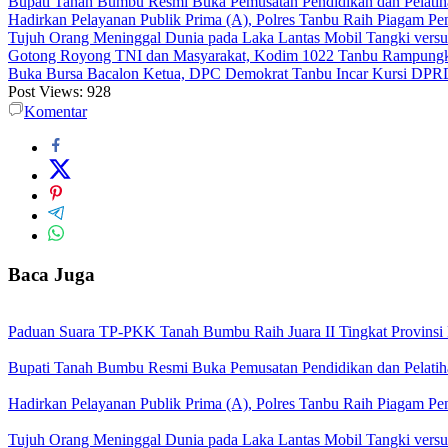
Bupati Tanah Bumbu Resmi Buka Pemusatan Pendidikan dan Pelatih
Hadirkan Pelayanan Publik Prima (A), Polres Tanbu Raih Piagam Pen
Tujuh Orang Meninggal Dunia pada Laka Lantas Mobil Tangki vers
Gotong Royong TNI dan Masyarakat, Kodim 1022 Tanbu Rampungk
Buka Bursa Bacalon Ketua, DPC Demokrat Tanbu Incar Kursi DPR
Post Views:
928
Komentar
Baca Juga
Paduan Suara TP-PKK Tanah Bumbu Raih Juara II Tingkat Provinsi 
Bupati Tanah Bumbu Resmi Buka Pemusatan Pendidikan dan Pelatih
Hadirkan Pelayanan Publik Prima (A), Polres Tanbu Raih Piagam Pen
Tujuh Orang Meninggal Dunia pada Laka Lantas Mobil Tangki vers