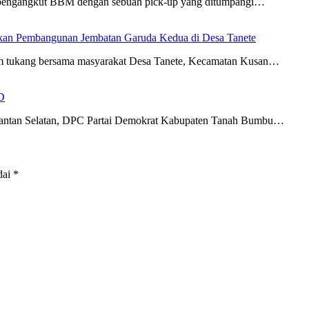
ki pengangkut BBM dengan sebuah pick-up yang ditumpangi…
an Pembangunan Jembatan Garuda Kedua di Desa Tanete
im tukang bersama masyarakat Desa Tanete, Kecamatan Kusan…
D
imantan Selatan, DPC Partai Demokrat Kabupaten Tanah Bumbu…
dai
*