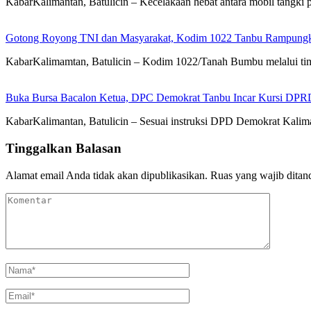
KabarKalimantan, Batulicin – Kecelakaan hebat antara mobil tang
Gotong Royong TNI dan Masyarakat, Kodim 1022 Tanbu Rampungk
KabarKalimamtan, Batulicin – Kodim 1022/Tanah Bumbu melalui t
Buka Bursa Bacalon Ketua, DPC Demokrat Tanbu Incar Kursi DPR
KabarKalimantan, Batulicin – Sesuai instruksi DPD Demokrat Kal
Tinggalkan Balasan
Alamat email Anda tidak akan dipublikasikan.
Ruas yang wajib ditan