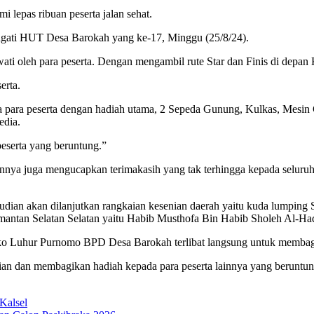
lepas ribuan peserta jalan sehat.
ringati HUT Desa Barokah yang ke-17, Minggu (25/8/24).
wati oleh para peserta. Dengan mengambil rute Star dan Finis di depan
erta.
epada para peserta dengan hadiah utama, 2 Sepeda Gunung, Kulkas, Mesi
edia.
peserta yang beruntung.”
nnya juga mengucapkan terimakasih yang tak terhingga kepada seluruh p
mudian akan dilanjutkan rangkaian kesenian daerah yaitu kuda lumping 
antan Selatan Selatan yaitu Habib Musthofa Bin Habib Sholeh Al-Had
 Suko Luhur Purnomo BPD Desa Barokah terlibat langsung untuk membag
dian dan membagikan hadiah kepada para peserta lainnya yang beruntu
Kalsel