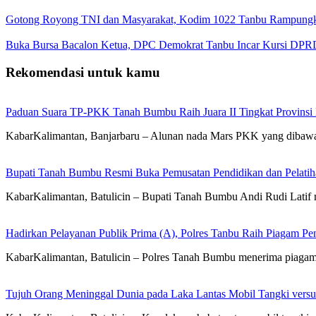
Gotong Royong TNI dan Masyarakat, Kodim 1022 Tanbu Rampungk
Buka Bursa Bacalon Ketua, DPC Demokrat Tanbu Incar Kursi DPR
Rekomendasi untuk kamu
Paduan Suara TP-PKK Tanah Bumbu Raih Juara II Tingkat Provinsi 
KabarKalimantan, Banjarbaru – Alunan nada Mars PKK yang diba
Bupati Tanah Bumbu Resmi Buka Pemusatan Pendidikan dan Pelatih
KabarKalimantan, Batulicin – Bupati Tanah Bumbu Andi Rudi Latif m
Hadirkan Pelayanan Publik Prima (A), Polres Tanbu Raih Piagam Pen
KabarKalimantan, Batulicin – Polres Tanah Bumbu menerima piagam 
Tujuh Orang Meninggal Dunia pada Laka Lantas Mobil Tangki vers