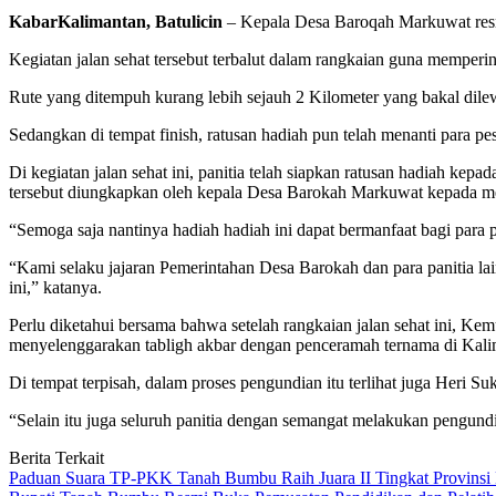
KabarKalimantan, Batulicin
– Kepala Desa Baroqah Markuwat resmi 
Kegiatan jalan sehat tersebut terbalut dalam rangkaian guna mempe
Rute yang ditempuh kurang lebih sejauh 2 Kilometer yang bakal dile
Sedangkan di tempat finish, ratusan hadiah pun telah menanti para pes
Di kegiatan jalan sehat ini, panitia telah siapkan ratusan hadiah k
tersebut diungkapkan oleh kepala Desa Barokah Markuwat kepada m
“Semoga saja nantinya hadiah hadiah ini dapat bermanfaat bagi para 
“Kami selaku jajaran Pemerintahan Desa Barokah dan para panitia lai
ini,” katanya.
Perlu diketahui bersama bahwa setelah rangkaian jalan sehat ini, Ke
menyelenggarakan tabligh akbar dengan penceramah ternama di Kalim
Di tempat terpisah, dalam proses pengundian itu terlihat juga Heri
“Selain itu juga seluruh panitia dengan semangat melakukan pengun
Berita Terkait
Paduan Suara TP-PKK Tanah Bumbu Raih Juara II Tingkat Provinsi 