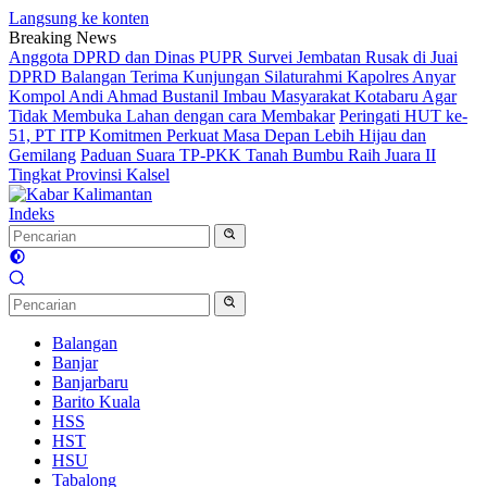
Langsung ke konten
Breaking News
Anggota DPRD dan Dinas PUPR Survei Jembatan Rusak di Juai
DPRD Balangan Terima Kunjungan Silaturahmi Kapolres Anyar
Kompol Andi Ahmad Bustanil Imbau Masyarakat Kotabaru Agar
Tidak Membuka Lahan dengan cara Membakar
Peringati HUT ke-
51, PT ITP Komitmen Perkuat Masa Depan Lebih Hijau dan
Gemilang
Paduan Suara TP-PKK Tanah Bumbu Raih Juara II
Tingkat Provinsi Kalsel
Indeks
Balangan
Banjar
Banjarbaru
Barito Kuala
HSS
HST
HSU
Tabalong