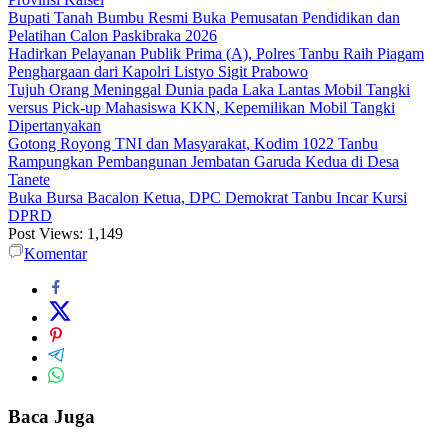
Bupati Tanah Bumbu Resmi Buka Pemusatan Pendidikan dan
Pelatihan Calon Paskibraka 2026
Hadirkan Pelayanan Publik Prima (A), Polres Tanbu Raih Piagam
Penghargaan dari Kapolri Listyo Sigit Prabowo
Tujuh Orang Meninggal Dunia pada Laka Lantas Mobil Tangki
versus Pick-up Mahasiswa KKN, Kepemilikan Mobil Tangki
Dipertanyakan
Gotong Royong TNI dan Masyarakat, Kodim 1022 Tanbu
Rampungkan Pembangunan Jembatan Garuda Kedua di Desa
Tanete
Buka Bursa Bacalon Ketua, DPC Demokrat Tanbu Incar Kursi
DPRD
Post Views:
1,149
Komentar
Baca Juga