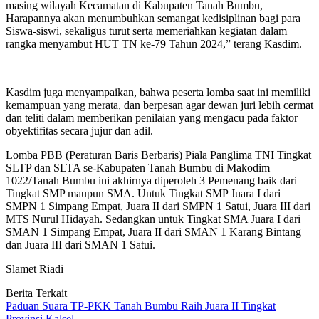
masing wilayah Kecamatan di Kabupaten Tanah Bumbu,
Harapannya akan menumbuhkan semangat kedisiplinan bagi para
Siswa-siswi, sekaligus turut serta memeriahkan kegiatan dalam
rangka menyambut HUT TN ke-79 Tahun 2024,” terang Kasdim.
Kasdim juga menyampaikan, bahwa peserta lomba saat ini memiliki
kemampuan yang merata, dan berpesan agar dewan juri lebih cermat
dan teliti dalam memberikan penilaian yang mengacu pada faktor
obyektifitas secara jujur dan adil.
Lomba PBB (Peraturan Baris Berbaris) Piala Panglima TNI Tingkat
SLTP dan SLTA se-Kabupaten Tanah Bumbu di Makodim
1022/Tanah Bumbu ini akhirnya diperoleh 3 Pemenang baik dari
Tingkat SMP maupun SMA. Untuk Tingkat SMP Juara I dari
SMPN 1 Simpang Empat, Juara II dari SMPN 1 Satui, Juara III dari
MTS Nurul Hidayah. Sedangkan untuk Tingkat SMA Juara I dari
SMAN 1 Simpang Empat, Juara II dari SMAN 1 Karang Bintang
dan Juara III dari SMAN 1 Satui.
Slamet Riadi
Berita Terkait
Paduan Suara TP-PKK Tanah Bumbu Raih Juara II Tingkat
Provinsi Kalsel