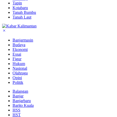
Tapin
Kotabaru
Tanah Bumbu
Tanah Laut
Banjarmasin
Budaya
Ekonomi
Essai
Figur
Hukum
Nasional
Olahraga
Opini
Politik
Balangan
Banjar
Banjarbaru
Barito Kuala
HSS
HST