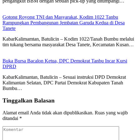
pengangkut BBM dengan sebuah pick-up yang ditumpangi…
Gotong Royong TNI dan Masyarakat, Kodim 1022 Tanbu
Rampungkan Pembangunan Jembatan Garuda Kedua di Desa
Tanete
KabarKalimamtan, Batulicin – Kodim 1022/Tanah Bumbu melalui
tim tukang bersama masyarakat Desa Tanete, Kecamatan Kusan…
Buka Bursa Bacalon Ketua, DPC Demokrat Tanbu Incar Kursi
DPRD
KabarKalimantan, Batulicin – Sesuai instruksi DPD Demokrat
Kalimantan Selatan, DPC Partai Demokrat Kabupaten Tanah
Bumbu…
Tinggalkan Balasan
Alamat email Anda tidak akan dipublikasikan.
Ruas yang wajib
ditandai
*