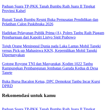
Paduan Suara TP-PKK Tanah Bumbu Raih Juara II Tingkat
Provinsi Kalsel
Bupati Tanah Bumbu Resmi Buka Pemusatan Pendidikan dan
Pelatihan Calon Paskibraka 2026
Hadirkan Pelayanan Publik Prima (A), Polres Tanbu Raih Piagam
Penghargaan dari Kapolri Listyo Sigit Prabowo
Tujuh Orang Meninggal Dunia pada Laka Lantas Mobil Tangki
versus Pick-up Mahasiswa KKN, Kepemilikan Mobil Tangki
Dipertanyakan
Gotong Royong TNI dan Masyarakat, Kodim 1022 Tanbu
Rampungkan Pembangunan Jembatan Garuda Kedua di Desa
Tanete
Buka Bursa Bacalon Ketua, DPC Demokrat Tanbu Incar Kursi
DPRD
Rekomendasi untuk kamu
Paduan Suara TP-PKK Tanah Bumbu Raih Juara II Tingkat