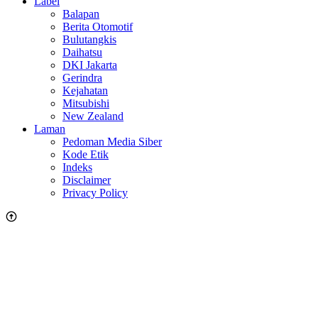
Label
Balapan
Berita Otomotif
Bulutangkis
Daihatsu
DKI Jakarta
Gerindra
Kejahatan
Mitsubishi
New Zealand
Laman
Pedoman Media Siber
Kode Etik
Indeks
Disclaimer
Privacy Policy