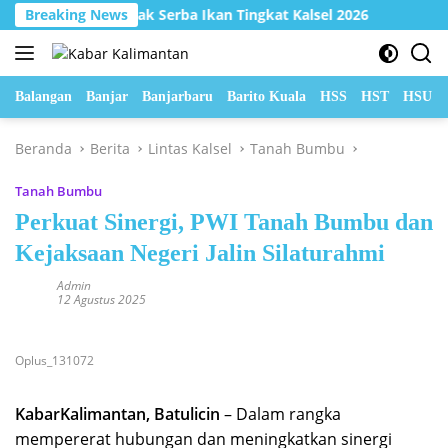
Langsung
Lomba Masak Serba Ikan Tingkat Kalsel 2026
Breaking News
Hadapi Cu
ke
konten
Balangan
Banjar
Banjarbaru
Barito Kuala
HSS
HST
HSU
Beranda
Berita
Lintas Kalsel
Tanah Bumbu
Tanah Bumbu
Perkuat Sinergi, PWI Tanah Bumbu dan
Kejaksaan Negeri Jalin Silaturahmi
Admin
12 Agustus 2025
Oplus_131072
KabarKalimantan, Batulicin
– Dalam rangka
mempererat hubungan dan meningkatkan sinergi