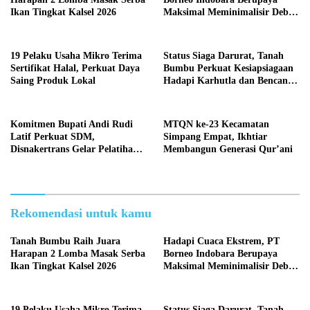
Ikan Tingkat Kalsel 2026
Maksimal Meminimalisir Debu
dan Perketat Penyiraman Air di
Sejumlah Titik Rawan Polusi
19 Pelaku Usaha Mikro Terima
Status Siaga Darurat, Tanah
Sertifikat Halal, Perkuat Daya
Bumbu Perkuat Kesiapsiagaan
Saing Produk Lokal
Hadapi Karhutla dan Bencana
Hidrometeorologi
Komitmen Bupati Andi Rudi
MTQN ke-23 Kecamatan
Latif Perkuat SDM,
Simpang Empat, Ikhtiar
Disnakertrans Gelar Pelatihan
Membangun Generasi Qur’ani
Desain Grafis dan Barbershop
Rekomendasi untuk kamu
Tanah Bumbu Raih Juara
Hadapi Cuaca Ekstrem, PT
Harapan 2 Lomba Masak Serba
Borneo Indobara Berupaya
Ikan Tingkat Kalsel 2026
Maksimal Meminimalisir Debu
dan Perketat Penyiraman Air di
Sejumlah Titik Rawan Polusi
19 Pelaku Usaha Mikro Terima
Status Siaga Darurat, Tanah