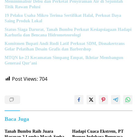
Meminimalisir Debu dan Perketat Penyiraman Air di Sejumlah
Titik Rawan Polusi
19 Pelaku Usaha Mikro Terima Sertifikat Halal, Perkuat Daya
Saing Produk Lokal
Status Siaga Darurat, Tanah Bumbu Perkuat Kesiapsiagaan Hadapi
Karhutla dan Bencana Hidrometeorologi
Komitmen Bupati Andi Rudi Latif Perkuat SDM, Disnakertrans
Gelar Pelatihan Desain Grafis dan Barbershop
MTQN ke-23 Kecamatan Simpang Empat, Ikhtiar Membangun
Generasi Qur’ani
Post Views:
704
Baca Juga
Tanah Bumbu Raih Juara
Hadapi Cuaca Ekstrem, PT
Harapan 2 Lomba Masak Serba
Borneo Indobara Berupaya