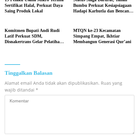
Sertifikat Halal, Perkuat Daya
Bumbu Perkuat Kesiapsiagaan
Saing Produk Lokal
Hadapi Karhutla dan Bencana
Hidrometeorologi
Komitmen Bupati Andi Rudi
MTQN ke-23 Kecamatan
Latif Perkuat SDM,
Simpang Empat, Ikhtiar
Disnakertrans Gelar Pelatihan
Membangun Generasi Qur’ani
Desain Grafis dan Barbershop
Tinggalkan Balasan
Alamat email Anda tidak akan dipublikasikan.
Ruas yang
wajib ditandai
*