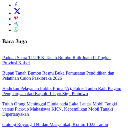
Baca Juga
Paduan Suara TP-PKK Tanah Bumbu Raih Juara II Tingkat
Provinsi Kalsel
Bupati Tanah Bumbu Resmi Buka Pemusatan Pendidikan dan
Pelatihan Calon Paskibraka 2026
Hadirkan Pelayanan Publik Prima (A), Polres Tanbu Raih Piagam
Penghargaan dari Kapolri Listyo Sigit Prabowo
Tujuh Orang Meninggal Dunia pada Laka Lantas Mobil Tangki
versus Pick-up Mahasiswa KKN, Kepemilikan Mobil Tangki
Dipertanyakan
Gotong Royong TNI dan Masyarakat, Kodim 1022 Tanbu