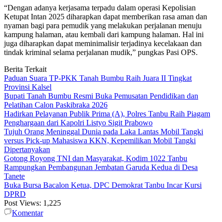
“Dengan adanya kerjasama terpadu dalam operasi Kepolisian
Ketupat Intan 2025 diharapkan dapat memberikan rasa aman dan
nyaman bagi para pemudik yang melakukan perjalanan menuju
kampung halaman, atau kembali dari kampung halaman. Hal ini
juga diharapkan dapat meminimalisir terjadinya kecelakaan dan
tindak kriminal selama perjalanan mudik,” pungkas Pasi OPS.
Berita Terkait
Paduan Suara TP-PKK Tanah Bumbu Raih Juara II Tingkat
Provinsi Kalsel
Bupati Tanah Bumbu Resmi Buka Pemusatan Pendidikan dan
Pelatihan Calon Paskibraka 2026
Hadirkan Pelayanan Publik Prima (A), Polres Tanbu Raih Piagam
Penghargaan dari Kapolri Listyo Sigit Prabowo
Tujuh Orang Meninggal Dunia pada Laka Lantas Mobil Tangki
versus Pick-up Mahasiswa KKN, Kepemilikan Mobil Tangki
Dipertanyakan
Gotong Royong TNI dan Masyarakat, Kodim 1022 Tanbu
Rampungkan Pembangunan Jembatan Garuda Kedua di Desa
Tanete
Buka Bursa Bacalon Ketua, DPC Demokrat Tanbu Incar Kursi
DPRD
Post Views:
1,225
Komentar