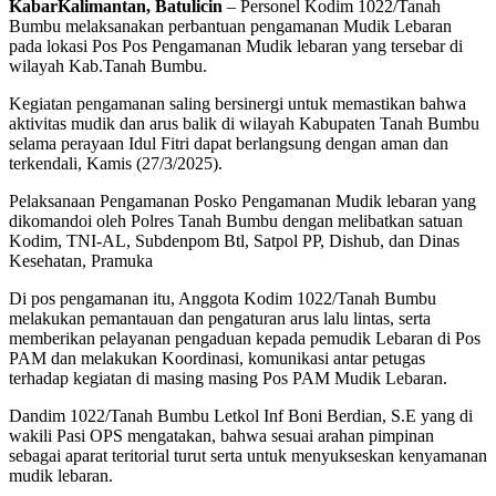
KabarKalimantan, Batulicin
– Personel Kodim 1022/Tanah
Bumbu melaksanakan perbantuan pengamanan Mudik Lebaran
pada lokasi Pos Pos Pengamanan Mudik lebaran yang tersebar di
wilayah Kab.Tanah Bumbu.
Kegiatan pengamanan saling bersinergi untuk memastikan bahwa
aktivitas mudik dan arus balik di wilayah Kabupaten Tanah Bumbu
selama perayaan Idul Fitri dapat berlangsung dengan aman dan
terkendali, Kamis (27/3/2025).
Pelaksanaan Pengamanan Posko Pengamanan Mudik lebaran yang
dikomandoi oleh Polres Tanah Bumbu dengan melibatkan satuan
Kodim, TNI-AL, Subdenpom Btl, Satpol PP, Dishub, dan Dinas
Kesehatan, Pramuka
Di pos pengamanan itu, Anggota Kodim 1022/Tanah Bumbu
melakukan pemantauan dan pengaturan arus lalu lintas, serta
memberikan pelayanan pengaduan kepada pemudik Lebaran di Pos
PAM dan melakukan Koordinasi, komunikasi antar petugas
terhadap kegiatan di masing masing Pos PAM Mudik Lebaran.
Dandim 1022/Tanah Bumbu Letkol Inf Boni Berdian, S.E yang di
wakili Pasi OPS mengatakan, bahwa sesuai arahan pimpinan
sebagai aparat teritorial turut serta untuk menyukseskan kenyamanan
mudik lebaran.