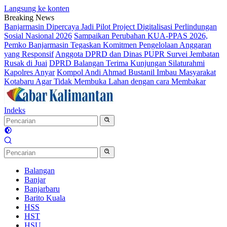
Langsung ke konten
Breaking News
Banjarmasin Dipercaya Jadi Pilot Project Digitalisasi Perlindungan
Sosial Nasional 2026
Sampaikan Perubahan KUA-PPAS 2026,
Pemko Banjarmasin Tegaskan Komitmen Pengelolaan Anggaran
yang Responsif
Anggota DPRD dan Dinas PUPR Survei Jembatan
Rusak di Juai
DPRD Balangan Terima Kunjungan Silaturahmi
Kapolres Anyar
Kompol Andi Ahmad Bustanil Imbau Masyarakat
Kotabaru Agar Tidak Membuka Lahan dengan cara Membakar
Indeks
Balangan
Banjar
Banjarbaru
Barito Kuala
HSS
HST
HSU