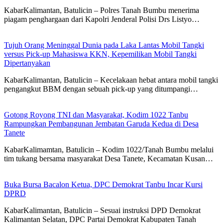
KabarKalimantan, Batulicin – Polres Tanah Bumbu menerima
piagam penghargaan dari Kapolri Jenderal Polisi Drs Listyo…
Tujuh Orang Meninggal Dunia pada Laka Lantas Mobil Tangki
versus Pick-up Mahasiswa KKN, Kepemilikan Mobil Tangki
Dipertanyakan
KabarKalimantan, Batulicin – Kecelakaan hebat antara mobil tangki
pengangkut BBM dengan sebuah pick-up yang ditumpangi…
Gotong Royong TNI dan Masyarakat, Kodim 1022 Tanbu
Rampungkan Pembangunan Jembatan Garuda Kedua di Desa
Tanete
KabarKalimamtan, Batulicin – Kodim 1022/Tanah Bumbu melalui
tim tukang bersama masyarakat Desa Tanete, Kecamatan Kusan…
Buka Bursa Bacalon Ketua, DPC Demokrat Tanbu Incar Kursi
DPRD
KabarKalimantan, Batulicin – Sesuai instruksi DPD Demokrat
Kalimantan Selatan, DPC Partai Demokrat Kabupaten Tanah