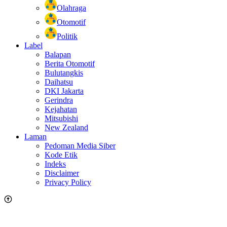
Olahraga
Otomotif
Politik
Label
Balapan
Berita Otomotif
Bulutangkis
Daihatsu
DKI Jakarta
Gerindra
Kejahatan
Mitsubishi
New Zealand
Laman
Pedoman Media Siber
Kode Etik
Indeks
Disclaimer
Privacy Policy