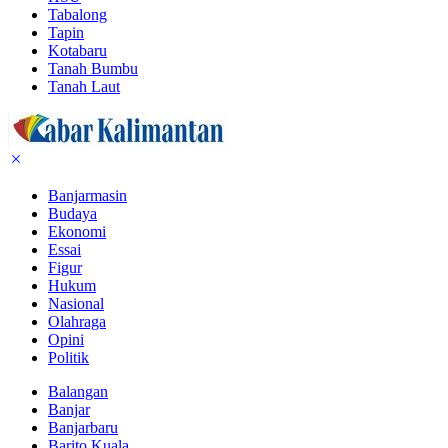
Tabalong
Tapin
Kotabaru
Tanah Bumbu
Tanah Laut
Banjarmasin
Budaya
Ekonomi
Essai
Figur
Hukum
Nasional
Olahraga
Opini
Politik
Balangan
Banjar
Banjarbaru
Barito Kuala