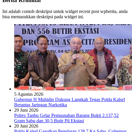
Berita Kriminal
Ini adalah contoh deskripsi untuk widget recent post wpberita, anda
bisa memasukkan deskripsi pada widget ini.
5 Agustus 2026
Gubernur H Muhidin Dukung Langkah Tegas Polda Kalsel
Berantas Jaringan Narkotika
29 Juni 2026
Polres Tanbu Gelar Pemusnahan Barang Bukti 2.137,52
Gram Sabu dan 30,5 Butir Pil Ekstasi
20 Juni 2026
Polda Kalsel Gagalkan Peredaran 128,7 Kg Sabu, Gubernur