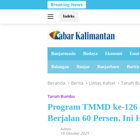
Langsung
Breaking News
ke
konten
Indeks
Banjarmasin
Budaya
Ekonomi
Essai
Balangan
Banjar
Banjarbaru
Barito
Beranda
Berita
Lintas Kalsel
Tanah B
Tanah Bumbu
Program TMMD ke-126 
Berjalan 60 Persen, In
Admin
16 Oktober 2025