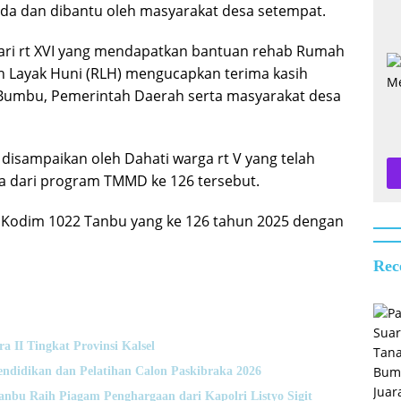
emda dan dibantu oleh masyarakat desa setempat.
osari rt XVI yang mendapatkan bantuan rehab Rumah
h Layak Huni (RLH) mengucapkan terima kasih
umbu, Pemerintah Daerah serta masyarakat desa
 disampaikan oleh Dahati warga rt V yang telah
 dari program TMMD ke 126 tersebut.
 Kodim 1022 Tanbu yang ke 126 tahun 2025 dengan
Rec
II Tingkat Provinsi Kalsel
didikan dan Pelatihan Calon Paskibraka 2026
anbu Raih Piagam Penghargaan dari Kapolri Listyo Sigit