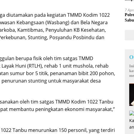
Mand
7 Apr
ik juga diutamakan pada kegiatan TMMD Kodim 1022
Polr
Sabu
Wawasan Kebangsaan (Wasbang) dan Bela Negara
Narkoba, Kamtibmas, Penyuluhan KB Kesehatan,
Perkebunan, Stunting, Posyandu Posbindu dan
O
ulan berupa fisik oleh tim satgas TMMD
Layak Huni (RTLH), rehab 1 unit mushola, rehab
In
ka
tan sumur bor 5 titik, penanaman bibit 200 pohon,
me
 penurunan stunting untuk masyarakat desa
aksanakan oleh tim satgas TMMD Kodim 1022 Tanbu
 dapat membantu peningkatan ekonomi masyarakat,”
1022 Tanbu menurunkan 150 personil, yang terdiri