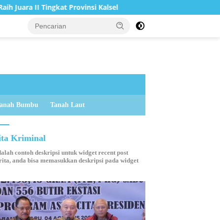
kat Provinsi Kalsel
Bupati Tanah Bumbu Resmi Buka Pem
anah Bumbu
Tanah Laut
ita Kriminal
dalah contoh deskripsi untuk widget recent post
ita, anda bisa memasukkan deskripsi pada widget