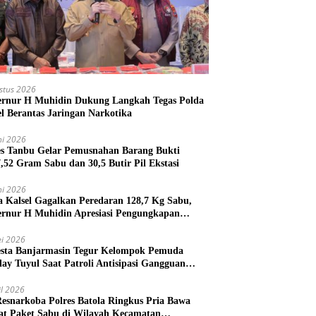
stus 2026
rnur H Muhidin Dukung Langkah Tegas Polda
el Berantas Jaringan Narkotika
ni 2026
es Tanbu Gelar Pemusnahan Barang Bukti
7,52 Gram Sabu dan 30,5 Butir Pil Ekstasi
ni 2026
a Kalsel Gagalkan Peredaran 128,7 Kg Sabu,
rnur H Muhidin Apresiasi Pengungkapan
ngan Narkotika Lintas Provinsi
i 2026
esta Banjarmasin Tegur Kelompok Pemuda
lay Tuyul Saat Patroli Antisipasi Gangguan
tibmas
il 2026
Resnarkoba Polres Batola Ringkus Pria Bawa
t Paket Sabu di Wilayah Kecamatan