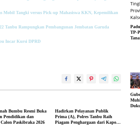
s Mobil Tangki versus Pick-up Mahasiswa KKN, Kepemilikan
Padu
1022 Tanbu Rampungkan Pembangunan Jembatan Garuda
TP-
Tan
bu Incar Kursi DPRD
Raih
Ting
Provi
Gube
Muhi
Duk
anah Bumbu Resmi Buka
Hadirkan Pelayanan Publik
Lang
n Pendidikan dan
Prima (A), Polres Tanbu Raih
Pold
 Calon Paskibraka 2026
Piagam Penghargaan dari Kapolri
Bera
Listyo Sigit Prabowo
Jari
Nark