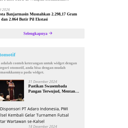
astana
il 2026
esta Banjarmasin Musnahkan 2.298,17 Gram
 dan 2.064 Butir Pil Ekstasi
Selengkapnya
tomotif
i adalah contoh keterangan untuk widget dengan
tegori otomotif, anda bisa dengan mudah
masukkannya pada widget.
31 Desember 2024
Pastikan Swasembada
Pangan Terwujud, Mentan
Andi Amran Bakal Rutin
Kunjungi Kalsel
18 Desember 2024