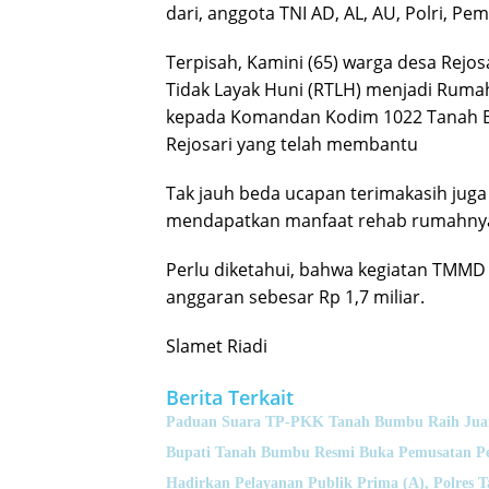
dari, anggota TNI AD, AL, AU, Polri, P
Terpisah, Kamini (65) warga desa Rej
Tidak Layak Huni (RTLH) menjadi Ruma
kepada Komandan Kodim 1022 Tanah B
Rejosari yang telah membantu
Tak jauh beda ucapan terimakasih juga
mendapatkan manfaat rehab rumahnya
Perlu diketahui, bahwa kegiatan TMMD
anggaran sebesar Rp 1,7 miliar.
Slamet Riadi
Berita Terkait
Paduan Suara TP-PKK Tanah Bumbu Raih Juara 
Bupati Tanah Bumbu Resmi Buka Pemusatan Pen
Hadirkan Pelayanan Publik Prima (A), Polres T