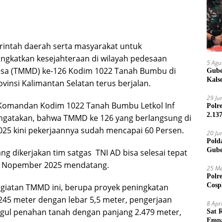
intah daerah serta masyarakat untuk
katkan kesejahteraan di wilayah pedesaan
5 Agu
sa (TMMD) ke-126 Kodim 1022 Tanah Bumbu di
Gube
Kals
vinsi Kalimantan Selatan terus berjalan.
29 Ju
i, Komandan Kodim 1022 Tanah Bumbu Letkol Inf
Polr
2.13
 mengatakan, bahwa TMMD ke 126 yang berlangsung di
2025 kini pekerjaannya sudah mencapai 60 Persen.
20 Ju
Pold
Gube
 dikerjakan tim satgas TNI AD bisa selesai tepat
Jari
a 6 Nopember 2025 mendatang.
25 Me
Polr
Cosp
kegiatan TMMD ini, berupa proyek peningkatan
Kam
.245 meter dengan lebar 5,5 meter, pengerjaan
8 Apr
ggul penahan tanah dengan panjang 2.479 meter,
Sat 
Empa