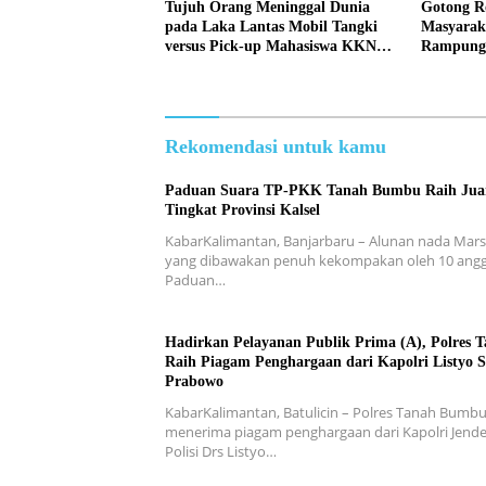
Tujuh Orang Meninggal Dunia
Gotong R
pada Laka Lantas Mobil Tangki
Masyarak
versus Pick-up Mahasiswa KKN,
Rampung
Kepemilikan Mobil Tangki
Jembatan
Dipertanyakan
Tanete
Rekomendasi untuk kamu
Paduan Suara TP-PKK Tanah Bumbu Raih Juar
Tingkat Provinsi Kalsel
KabarKalimantan, Banjarbaru – Alunan nada Mar
yang dibawakan penuh kekompakan oleh 10 ang
Paduan…
Hadirkan Pelayanan Publik Prima (A), Polres 
Raih Piagam Penghargaan dari Kapolri Listyo S
Prabowo
KabarKalimantan, Batulicin – Polres Tanah Bumb
menerima piagam penghargaan dari Kapolri Jende
Polisi Drs Listyo…