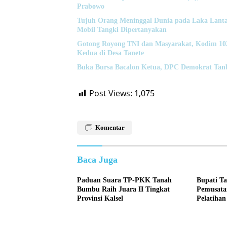
Prabowo
Tujuh Orang Meninggal Dunia pada Laka Lanta
Mobil Tangki Dipertanyakan
Gotong Royong TNI dan Masyarakat, Kodim 
Kedua di Desa Tanete
Buka Bursa Bacalon Ketua, DPC Demokrat Tan
Post Views:
1,075
Komentar
Baca Juga
Paduan Suara TP-PKK Tanah
Bupati T
Bumbu Raih Juara II Tingkat
Pemusata
Provinsi Kalsel
Pelatihan