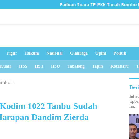
Paduan Suara TP-PKK Tanah Bumbu Raih Juara II Ting
Figur
Hukum
Nasional
Olahraga
Opini
Politik
 Kuala
HSS
HST
HSU
Tabalong
Tapin
Kotabaru
T
umbu
Ber
Ini a
wpber
Kodim 1022 Tanbu Sudah
ini.
i Harapan Dandim Zierda