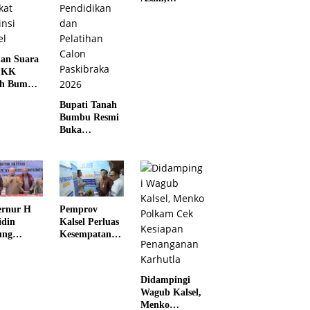
Gubernur H.
Muhidin
Pastikan
Perbaikan
an Suara
Listrik Terus
PKK
Dikebut
ah Bumbu
 Juara II
Bupati Tanah
kat
Bumbu Resmi
nsi Kalsel
Buka
Pemusatan
Pendidikan
dan Pelatihan
Calon
Paskibraka
2026
Pemprov
rnur H
Kalsel Perluas
din
Kesempatan
ung
Kerja Lewat
kah Tegas
Job Fair 2026
a Kalsel
ntas
Didampingi
ngan
Wagub Kalsel,
otika
Menko