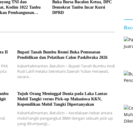
oyong TNI dan
Buka Bursa Bacalon Ketua, DPC
at, Kodim 1022 Tanbu
Demokrat Tanbu Incar Kursi
kan Pembangunan
DPRD
 Garuda Kedua di Desa
Rec
a II
Bupati Tanah Bumbu Resmi Buka Pemusatan
Pendidikan dan Pelatihan Calon Paskibraka 2026
s PKK
KabarKalimantan, Batulicin – Bupati Tanah Bumbu Andi
gota
Rudi Latif melalui Sekretaris Daerah Yulian Herawati,
secara…
Tanbu
Tujuh Orang Meninggal Dunia pada Laka Lantas
igit
Mobil Tangki versus Pick-up Mahasiswa KKN,
Kepemilikan Mobil Tangki Dipertanyakan
u
KabarKalimantan, Batulicin – Kecelakaan hebat antara
ral
mobil tangki pengangkut BBM dengan sebuah pick-up
yang ditumpangi…