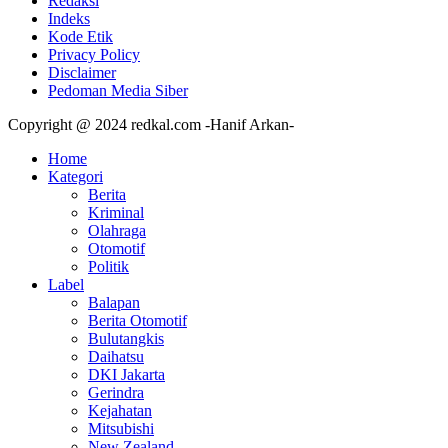
Redaksi
Indeks
Kode Etik
Privacy Policy
Disclaimer
Pedoman Media Siber
Copyright @ 2024 redkal.com -Hanif Arkan-
Home
Kategori
Berita
Kriminal
Olahraga
Otomotif
Politik
Label
Balapan
Berita Otomotif
Bulutangkis
Daihatsu
DKI Jakarta
Gerindra
Kejahatan
Mitsubishi
New Zealand