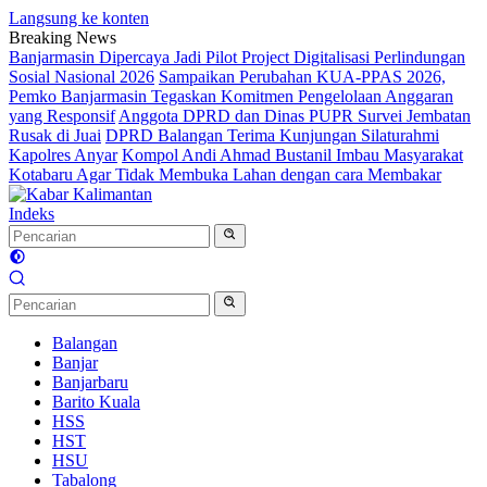
Langsung ke konten
Breaking News
Banjarmasin Dipercaya Jadi Pilot Project Digitalisasi Perlindungan
Sosial Nasional 2026
Sampaikan Perubahan KUA-PPAS 2026,
Pemko Banjarmasin Tegaskan Komitmen Pengelolaan Anggaran
yang Responsif
Anggota DPRD dan Dinas PUPR Survei Jembatan
Rusak di Juai
DPRD Balangan Terima Kunjungan Silaturahmi
Kapolres Anyar
Kompol Andi Ahmad Bustanil Imbau Masyarakat
Kotabaru Agar Tidak Membuka Lahan dengan cara Membakar
Indeks
Balangan
Banjar
Banjarbaru
Barito Kuala
HSS
HST
HSU
Tabalong