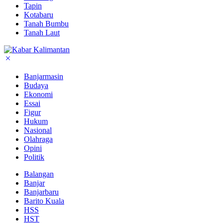
Tapin
Kotabaru
Tanah Bumbu
Tanah Laut
Banjarmasin
Budaya
Ekonomi
Essai
Figur
Hukum
Nasional
Olahraga
Opini
Politik
Balangan
Banjar
Banjarbaru
Barito Kuala
HSS
HST