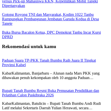
versus Pick-up Mahasiswa KKN, Kepemilikan Mobil Tangki
Dipertanyakan
Gotong Royong TNI dan Masyarakat, Kodim 1022 Tanbu
Rampungkan Pembangunan Jembatan Garuda Kedua di Desa
Tanete
Buka Bursa Bacalon Ketua, DPC Demokrat Tanbu Incar Kursi
DPRD
Rekomendasi untuk kamu
Paduan Suara TP-PKK Tanah Bumbu Raih Juara II Tingkat
Provinsi Kalsel
KabarKalimantan, Banjarbaru – Alunan nada Mars PKK yang
dibawakan penuh kekompakan oleh 10 anggota Paduan…
Bupati Tanah Bumbu Resmi Buka Pemusatan Pendidikan dan
Pelatihan Calon Paskibraka 2026
KabarKalimantan, Batulicin – Bupati Tanah Bumbu Andi Rudi
Latif melalui Sekretaris Daerah Yulian Herawati, secara…