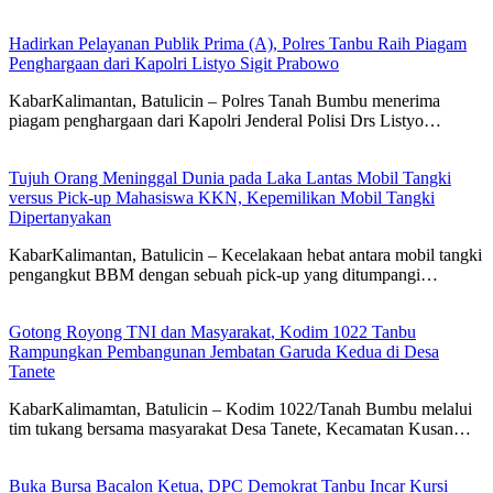
Hadirkan Pelayanan Publik Prima (A), Polres Tanbu Raih Piagam
Penghargaan dari Kapolri Listyo Sigit Prabowo
KabarKalimantan, Batulicin – Polres Tanah Bumbu menerima
piagam penghargaan dari Kapolri Jenderal Polisi Drs Listyo…
Tujuh Orang Meninggal Dunia pada Laka Lantas Mobil Tangki
versus Pick-up Mahasiswa KKN, Kepemilikan Mobil Tangki
Dipertanyakan
KabarKalimantan, Batulicin – Kecelakaan hebat antara mobil tangki
pengangkut BBM dengan sebuah pick-up yang ditumpangi…
Gotong Royong TNI dan Masyarakat, Kodim 1022 Tanbu
Rampungkan Pembangunan Jembatan Garuda Kedua di Desa
Tanete
KabarKalimamtan, Batulicin – Kodim 1022/Tanah Bumbu melalui
tim tukang bersama masyarakat Desa Tanete, Kecamatan Kusan…
Buka Bursa Bacalon Ketua, DPC Demokrat Tanbu Incar Kursi