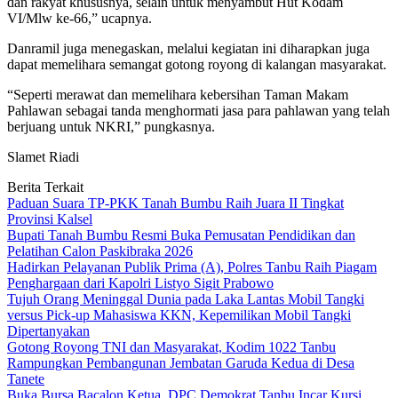
dan rakyat khususnya, selain untuk menyambut Hut Kodam
VI/Mlw ke-66,” ucapnya.
Danramil juga menegaskan, melalui kegiatan ini diharapkan juga
dapat memelihara semangat gotong royong di kalangan masyarakat.
“Seperti merawat dan memelihara kebersihan Taman Makam
Pahlawan sebagai tanda menghormati jasa para pahlawan yang telah
berjuang untuk NKRI,” pungkasnya.
Slamet Riadi
Berita Terkait
Paduan Suara TP-PKK Tanah Bumbu Raih Juara II Tingkat
Provinsi Kalsel
Bupati Tanah Bumbu Resmi Buka Pemusatan Pendidikan dan
Pelatihan Calon Paskibraka 2026
Hadirkan Pelayanan Publik Prima (A), Polres Tanbu Raih Piagam
Penghargaan dari Kapolri Listyo Sigit Prabowo
Tujuh Orang Meninggal Dunia pada Laka Lantas Mobil Tangki
versus Pick-up Mahasiswa KKN, Kepemilikan Mobil Tangki
Dipertanyakan
Gotong Royong TNI dan Masyarakat, Kodim 1022 Tanbu
Rampungkan Pembangunan Jembatan Garuda Kedua di Desa
Tanete
Buka Bursa Bacalon Ketua, DPC Demokrat Tanbu Incar Kursi