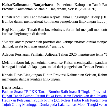
KabarKalimantan, Banjarbaru
– Pemerintah Kabupaten Tanah Bumb
Provinsi Kalimantan Selatan di Banjarbaru, Selasa (28/4/2026).
Bupati Andi Rudi Latif melalui Kepala Dinas Lingkungan Hidup (D
Bumbu dalam memperkuat komitmen pengelolaan lingkungan hidup yang
Bagi Kabupaten Tanah Bumbu, sebutnya, forum ini menjadi momentum p
kualitas lingkungan di daerah.
“Sinergi antara pemerintah provinsi dan kabupaten/kota dinilai menj
dampak nyata bagi masyarakat,” ujarnya.
Adapun Persiapan Penilaian Adipura Tahun 2026 mengusung tema “Si
Melalui rakoor ini, pemerintah daerah se-Kalsel mendapatkan panduan 
berbagai kendala di lapangan, mulai dari pengelolaan Tempat Pembu
Kepala Dinas Lingkungan Hidup Provinsi Kalimantan Selatan, Rahma
memenuhi standar kualitas lingkungan.
Berita Terkait
Paduan Suara TP-PKK Tanah Bumbu Raih Juara II Tingkat Provinsi 
Bupati Tanah Bumbu Resmi Buka Pemusatan Pendidikan dan Pelatih
Hadirkan Pelayanan Publik Prima (A), Polres Tanbu Raih Piagam Pen
Tujuh Orang Meninggal Dunia pada Laka Lantas Mobil Tangki vers