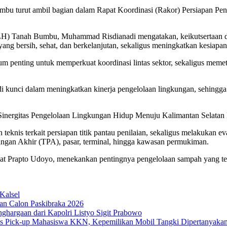
u turut ambil bagian dalam Rapat Koordinasi (Rakor) Persiapan Pen
LH) Tanah Bumbu, Muhammad Risdianadi mengatakan, keikutsertaan d
 bersih, sehat, dan berkelanjutan, sekaligus meningkatkan kesiapan
enting untuk memperkuat koordinasi lintas sektor, sekaligus memetak
adi kunci dalam meningkatkan kinerja pengelolaan lingkungan, sehingga
nergitas Pengelolaan Lingkungan Hidup Menuju Kalimantan Selatan B
teknis terkait persiapan titik pantau penilaian, sekaligus melakukan e
angan Akhir (TPA), pasar, terminal, hingga kawasan permukiman.
t Prapto Udoyo, menekankan pentingnya pengelolaan sampah yang ter
Kalsel
an Calon Paskibraka 2026
ghargaan dari Kapolri Listyo Sigit Prabowo
us Pick-up Mahasiswa KKN, Kepemilikan Mobil Tangki Dipertanyaka