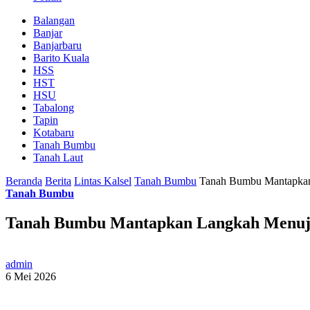
Balangan
Banjar
Banjarbaru
Barito Kuala
HSS
HST
HSU
Tabalong
Tapin
Kotabaru
Tanah Bumbu
Tanah Laut
Beranda
Berita
Lintas Kalsel
Tanah Bumbu
Tanah Bumbu Mantapkan
Tanah Bumbu
Tanah Bumbu Mantapkan Langkah Menuj
admin
6 Mei 2026