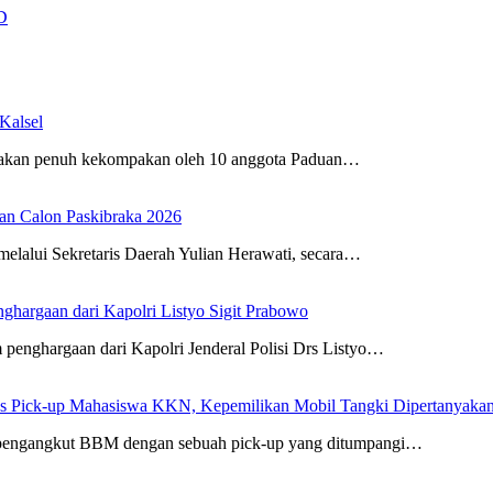
D
Kalsel
wakan penuh kekompakan oleh 10 anggota Paduan…
an Calon Paskibraka 2026
elalui Sekretaris Daerah Yulian Herawati, secara…
ghargaan dari Kapolri Listyo Sigit Prabowo
penghargaan dari Kapolri Jenderal Polisi Drs Listyo…
us Pick-up Mahasiswa KKN, Kepemilikan Mobil Tangki Dipertanyaka
ki pengangkut BBM dengan sebuah pick-up yang ditumpangi…