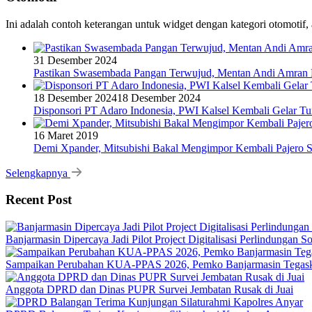
Ini adalah contoh keterangan untuk widget dengan kategori otomoti
31 Desember 2024
Pastikan Swasembada Pangan Terwujud, Mentan Andi Amran B
18 Desember 2024
18 Desember 2024
Disponsori PT Adaro Indonesia, PWI Kalsel Kembali Gelar Tu
16 Maret 2019
Demi Xpander, Mitsubishi Bakal Mengimpor Kembali Pajero S
Selengkapnya
Recent Post
Banjarmasin Dipercaya Jadi Pilot Project Digitalisasi Perlindungan S
Sampaikan Perubahan KUA-PPAS 2026, Pemko Banjarmasin Tegask
Anggota DPRD dan Dinas PUPR Survei Jembatan Rusak di Juai