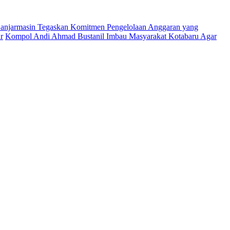
njarmasin Tegaskan Komitmen Pengelolaan Anggaran yang
r
Kompol Andi Ahmad Bustanil Imbau Masyarakat Kotabaru Agar