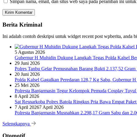
Simpan nama, email, dan situs web saya pada peramban ini untuk
Berita Kriminal
Ini adalah contoh deskripsi untuk widget recent post wpberita, anda 
5 Agustus 2026
Gubernur H Muhidin Dukung Langkah Tegas Polda Kalsel Bera
29 Juni 2026
Polres Tanbu Gelar Pemusnahan Barang Bukti 2.137,52 Gram Sa
20 Juni 2026
Polda Kalsel Gagalkan Peredaran 128,7 Kg Sabu, Gubernur H 
25 Mei 2026
Polresta Banjarmasin Tegur Kelompok Pemuda Cosplay Tuyul 
8 April 2026
Sat Resnarkoba Polres Batola Ringkus Pria Bawa Empat Pake
7 April 2026
7 April 2026
Polresta Banjarmasin Musnahkan 2.298,17 Gram Sabu dan 2.064
Selengkapnya
Otomotif