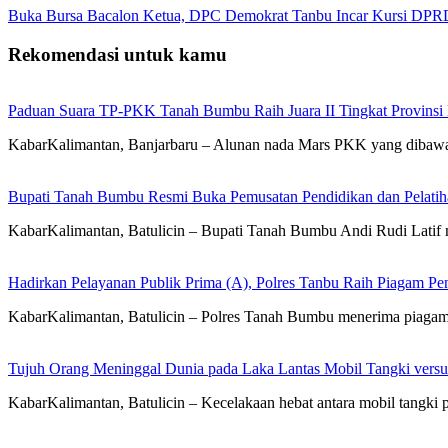
Buka Bursa Bacalon Ketua, DPC Demokrat Tanbu Incar Kursi DPR
Rekomendasi untuk kamu
Paduan Suara TP-PKK Tanah Bumbu Raih Juara II Tingkat Provinsi 
KabarKalimantan, Banjarbaru – Alunan nada Mars PKK yang diba
Bupati Tanah Bumbu Resmi Buka Pemusatan Pendidikan dan Pelatih
KabarKalimantan, Batulicin – Bupati Tanah Bumbu Andi Rudi Latif m
Hadirkan Pelayanan Publik Prima (A), Polres Tanbu Raih Piagam Pen
KabarKalimantan, Batulicin – Polres Tanah Bumbu menerima piagam 
Tujuh Orang Meninggal Dunia pada Laka Lantas Mobil Tangki vers
KabarKalimantan, Batulicin – Kecelakaan hebat antara mobil tang