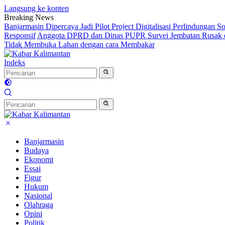
Langsung ke konten
Breaking News
Banjarmasin Dipercaya Jadi Pilot Project Digitalisasi Perlindungan S
Responsif
Anggota DPRD dan Dinas PUPR Survei Jembatan Rusak d
Tidak Membuka Lahan dengan cara Membakar
Indeks
Banjarmasin
Budaya
Ekonomi
Essai
Figur
Hukum
Nasional
Olahraga
Opini
Politik