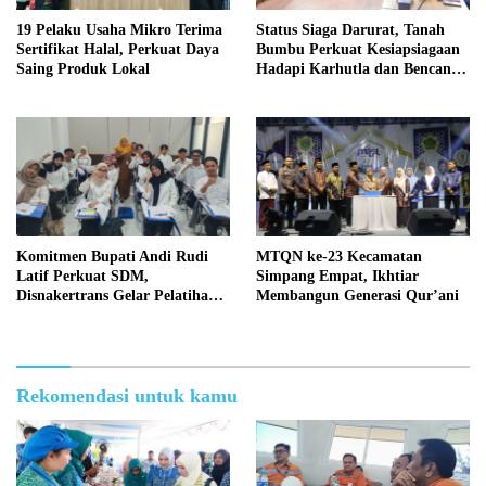
19 Pelaku Usaha Mikro Terima
Status Siaga Darurat, Tanah
Sertifikat Halal, Perkuat Daya
Bumbu Perkuat Kesiapsiagaan
Saing Produk Lokal
Hadapi Karhutla dan Bencana
Hidrometeorologi
Komitmen Bupati Andi Rudi
MTQN ke-23 Kecamatan
Latif Perkuat SDM,
Simpang Empat, Ikhtiar
Disnakertrans Gelar Pelatihan
Membangun Generasi Qur’ani
Desain Grafis dan Barbershop
Rekomendasi untuk kamu