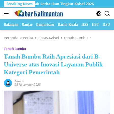
Langsung
sak Serba Ikan Tingkat Kalsel 2026
Breaking News
Hadapi Cuaca Ekst
ke
konten
Balangan
Banjar
Banjarbaru
Barito Kuala
HSS
HST
HSU
Beranda
Berita
Lintas Kalsel
Tanah Bumbu
Tanah Bumbu
Tanah Bumbu Raih Apresiasi dari B-
Universe atas Inovasi Layanan Publik
Kategori Pemerintah
Admin
25 November 2025