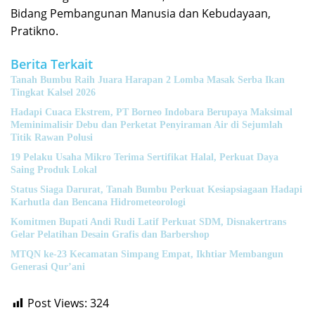
Bidang Pembangunan Manusia dan Kebudayaan,
Pratikno.
Berita Terkait
Tanah Bumbu Raih Juara Harapan 2 Lomba Masak Serba Ikan
Tingkat Kalsel 2026
Hadapi Cuaca Ekstrem, PT Borneo Indobara Berupaya Maksimal
Meminimalisir Debu dan Perketat Penyiraman Air di Sejumlah
Titik Rawan Polusi
19 Pelaku Usaha Mikro Terima Sertifikat Halal, Perkuat Daya
Saing Produk Lokal
Status Siaga Darurat, Tanah Bumbu Perkuat Kesiapsiagaan Hadapi
Karhutla dan Bencana Hidrometeorologi
Komitmen Bupati Andi Rudi Latif Perkuat SDM, Disnakertrans
Gelar Pelatihan Desain Grafis dan Barbershop
MTQN ke-23 Kecamatan Simpang Empat, Ikhtiar Membangun
Generasi Qur’ani
Post Views:
324