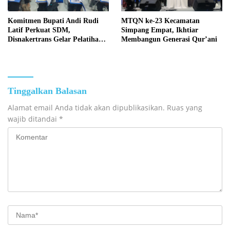
Komitmen Bupati Andi Rudi
MTQN ke-23 Kecamatan
Latif Perkuat SDM,
Simpang Empat, Ikhtiar
Disnakertrans Gelar Pelatihan
Membangun Generasi Qur’ani
Desain Grafis dan Barbershop
Tinggalkan Balasan
Alamat email Anda tidak akan dipublikasikan.
Ruas yang
wajib ditandai
*