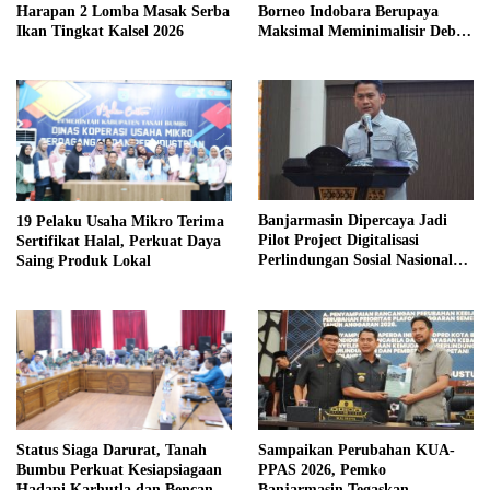
Harapan 2 Lomba Masak Serba
Borneo Indobara Berupaya
Ikan Tingkat Kalsel 2026
Maksimal Meminimalisir Debu
dan Perketat Penyiraman Air di
Sejumlah Titik Rawan Polusi
Banjarmasin Dipercaya Jadi
19 Pelaku Usaha Mikro Terima
Pilot Project Digitalisasi
Sertifikat Halal, Perkuat Daya
Perlindungan Sosial Nasional
Saing Produk Lokal
2026
Sampaikan Perubahan KUA-
Status Siaga Darurat, Tanah
PPAS 2026, Pemko
Bumbu Perkuat Kesiapsiagaan
Banjarmasin Tegaskan
Hadapi Karhutla dan Bencana