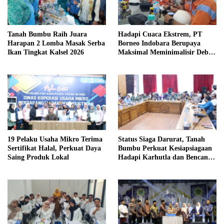
Tanah Bumbu Raih Juara
Hadapi Cuaca Ekstrem, PT
Harapan 2 Lomba Masak Serba
Borneo Indobara Berupaya
Ikan Tingkat Kalsel 2026
Maksimal Meminimalisir Debu
dan Perketat Penyiraman Air di
Sejumlah Titik Rawan Polusi
19 Pelaku Usaha Mikro Terima
Status Siaga Darurat, Tanah
Sertifikat Halal, Perkuat Daya
Bumbu Perkuat Kesiapsiagaan
Saing Produk Lokal
Hadapi Karhutla dan Bencana
Hidrometeorologi