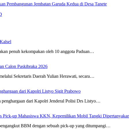
an Pembangunan Jembatan Garuda Kedua di Desa Tanete
D
Kalsel
wakan penuh kekompakan oleh 10 anggota Paduan…
an Calon Paskibraka 2026
elalui Sekretaris Daerah Yulian Herawati, secara…
ghargaan dari Kapolri Listyo Sigit Prabowo
penghargaan dari Kapolri Jenderal Polisi Drs Listyo…
us Pick-up Mahasiswa KKN, Kepemilikan Mobil Tangki Dipertanyaka
ki pengangkut BBM dengan sebuah pick-up yang ditumpangi…