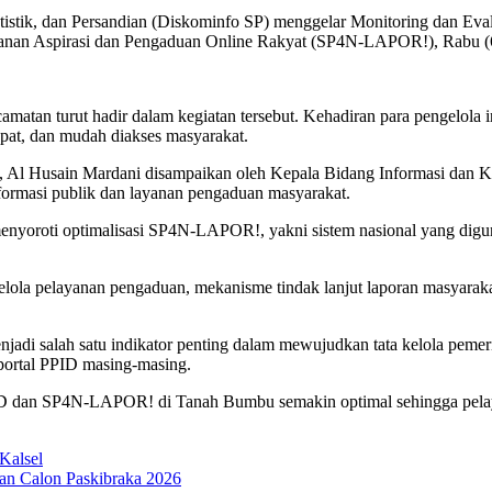
tistik, dan Persandian (Diskominfo SP) menggelar Monitoring dan Eva
yanan Aspirasi dan Pengaduan Online Rakyat (SP4N-LAPOR!), Rabu (
matan turut hadir dalam kegiatan tersebut. Kehadiran para pengelola 
cepat, dan mudah diakses masyarakat.
, Al Husain Mardani disampaikan oleh Kepala Bidang Informasi dan 
nformasi publik dan layanan pengaduan masyarakat.
a menyoroti optimalisasi SP4N-LAPOR!, yakni sistem nasional yang d
lola pelayanan pengaduan, mekanisme tindak lanjut laporan masyarakat
di salah satu indikator penting dalam mewujudkan tata kelola pemeri
 portal PPID masing-masing.
PPID dan SP4N-LAPOR! di Tanah Bumbu semakin optimal sehingga pelay
Kalsel
an Calon Paskibraka 2026