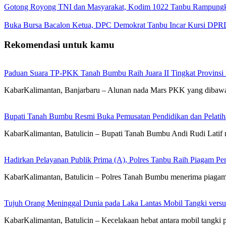
Gotong Royong TNI dan Masyarakat, Kodim 1022 Tanbu Rampungk
Buka Bursa Bacalon Ketua, DPC Demokrat Tanbu Incar Kursi DPR
Rekomendasi untuk kamu
Paduan Suara TP-PKK Tanah Bumbu Raih Juara II Tingkat Provinsi 
KabarKalimantan, Banjarbaru – Alunan nada Mars PKK yang diba
Bupati Tanah Bumbu Resmi Buka Pemusatan Pendidikan dan Pelatih
KabarKalimantan, Batulicin – Bupati Tanah Bumbu Andi Rudi Latif m
Hadirkan Pelayanan Publik Prima (A), Polres Tanbu Raih Piagam Pen
KabarKalimantan, Batulicin – Polres Tanah Bumbu menerima piagam 
Tujuh Orang Meninggal Dunia pada Laka Lantas Mobil Tangki vers
KabarKalimantan, Batulicin – Kecelakaan hebat antara mobil tang