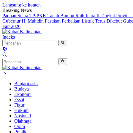
Langsung ke konten
Breaking News
Paduan Suara TP-PKK Tanah Bumbu Raih Juara II Tingkat Provinsi 
Gubernur H. Muhidin Pastikan Perbaikan Listrik Terus Dikebut
Gube
Fair 2026
Indeks
Banjarmasin
Budaya
Ekonomi
Essai
Figur
Hukum
Nasional
Olahraga
Opini
Politik