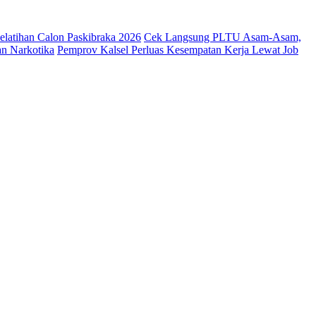
latihan Calon Paskibraka 2026
Cek Langsung PLTU Asam-Asam,
an Narkotika
Pemprov Kalsel Perluas Kesempatan Kerja Lewat Job