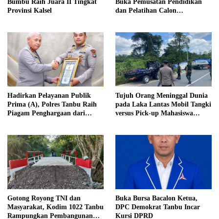
Bumbu Raih Juara II Tingkat
Buka Pemusatan Pendidikan
Provinsi Kalsel
dan Pelatihan Calon
Paskibraka 2026
Hadirkan Pelayanan Publik
Tujuh Orang Meninggal Dunia
Prima (A), Polres Tanbu Raih
pada Laka Lantas Mobil Tangki
Piagam Penghargaan dari
versus Pick-up Mahasiswa
Kapolri Listyo Sigit Prabowo
KKN, Kepemilikan Mobil
Tangki Dipertanyakan
Gotong Royong TNI dan
Buka Bursa Bacalon Ketua,
Masyarakat, Kodim 1022 Tanbu
DPC Demokrat Tanbu Incar
Rampungkan Pembangunan
Kursi DPRD