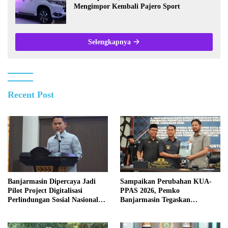
Mengimpor Kembali Pajero Sport
Selengkapnya
Recent Post
Banjarmasin Dipercaya Jadi
Sampaikan Perubahan KUA-
Pilot Project Digitalisasi
PPAS 2026, Pemko
Perlindungan Sosial Nasional
Banjarmasin Tegaskan
2026
Komitmen Pengelolaan
Anggaran yang Responsif