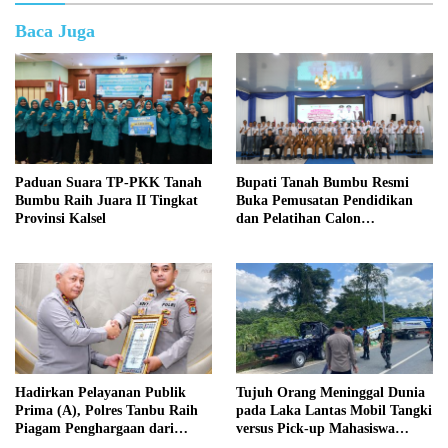
Baca Juga
Paduan Suara TP-PKK Tanah
Bupati Tanah Bumbu Resmi
Bumbu Raih Juara II Tingkat
Buka Pemusatan Pendidikan
Provinsi Kalsel
dan Pelatihan Calon
Paskibraka 2026
Hadirkan Pelayanan Publik
Tujuh Orang Meninggal Dunia
Prima (A), Polres Tanbu Raih
pada Laka Lantas Mobil Tangki
Piagam Penghargaan dari
versus Pick-up Mahasiswa
Kapolri Listyo Sigit Prabowo
KKN, Kepemilikan Mobil