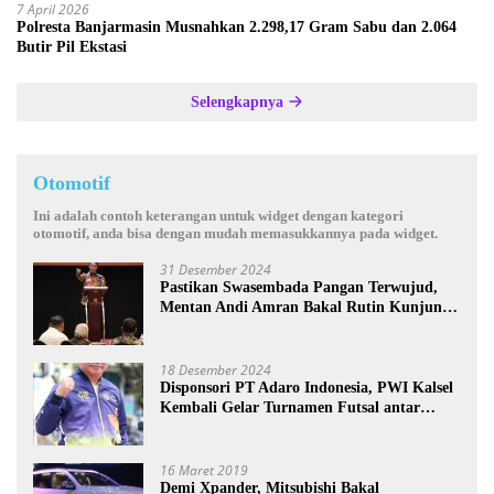
7 April 2026
Polresta Banjarmasin Musnahkan 2.298,17 Gram Sabu dan 2.064
Butir Pil Ekstasi
Selengkapnya
Otomotif
Ini adalah contoh keterangan untuk widget dengan kategori
otomotif, anda bisa dengan mudah memasukkannya pada widget.
31 Desember 2024
Pastikan Swasembada Pangan Terwujud,
Mentan Andi Amran Bakal Rutin Kunjungi
Kalsel
18 Desember 2024
Disponsori PT Adaro Indonesia, PWI Kalsel
Kembali Gelar Turnamen Futsal antar
Wartawan se-Kalsel
16 Maret 2019
Demi Xpander, Mitsubishi Bakal