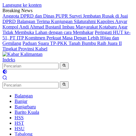
Langsung ke konten
Breaking News
Anggota DPRD dan Dinas PUPR Survei Jembatan Rusak di Juai
DPRD Balangan Terima Kunjungan Silaturahmi Kapolres Anyar
Kompol Andi Ahmad Bustanil Imbau Masyarakat Kotabaru Agar
Tidak Membuka Lahan dengan cara Membakar
Peringati HUT ke-
51, PT ITP Komitmen Perkuat Masa Depan Lebih Hijau dan
Gemilang
Paduan Suara TP-PKK Tanah Bumbu Raih Juara II
Tingkat Provinsi Kalsel
Indeks
Balangan
Banjar
Banjarbaru
Barito Kuala
HSS
HST
HSU
Tabalong