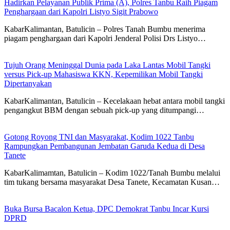
Hadirkan Pelayanan Publik Prima (A), Polres Tanbu Raih Piagam
Penghargaan dari Kapolri Listyo Sigit Prabowo
KabarKalimantan, Batulicin – Polres Tanah Bumbu menerima
piagam penghargaan dari Kapolri Jenderal Polisi Drs Listyo…
Tujuh Orang Meninggal Dunia pada Laka Lantas Mobil Tangki
versus Pick-up Mahasiswa KKN, Kepemilikan Mobil Tangki
Dipertanyakan
KabarKalimantan, Batulicin – Kecelakaan hebat antara mobil tangki
pengangkut BBM dengan sebuah pick-up yang ditumpangi…
Gotong Royong TNI dan Masyarakat, Kodim 1022 Tanbu
Rampungkan Pembangunan Jembatan Garuda Kedua di Desa
Tanete
KabarKalimamtan, Batulicin – Kodim 1022/Tanah Bumbu melalui
tim tukang bersama masyarakat Desa Tanete, Kecamatan Kusan…
Buka Bursa Bacalon Ketua, DPC Demokrat Tanbu Incar Kursi
DPRD