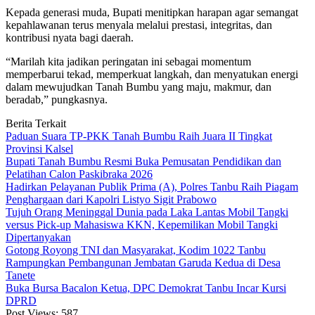
Kepada generasi muda, Bupati menitipkan harapan agar semangat
kepahlawanan terus menyala melalui prestasi, integritas, dan
kontribusi nyata bagi daerah.
“Marilah kita jadikan peringatan ini sebagai momentum
memperbarui tekad, memperkuat langkah, dan menyatukan energi
dalam mewujudkan Tanah Bumbu yang maju, makmur, dan
beradab,” pungkasnya.
Berita Terkait
Paduan Suara TP-PKK Tanah Bumbu Raih Juara II Tingkat
Provinsi Kalsel
Bupati Tanah Bumbu Resmi Buka Pemusatan Pendidikan dan
Pelatihan Calon Paskibraka 2026
Hadirkan Pelayanan Publik Prima (A), Polres Tanbu Raih Piagam
Penghargaan dari Kapolri Listyo Sigit Prabowo
Tujuh Orang Meninggal Dunia pada Laka Lantas Mobil Tangki
versus Pick-up Mahasiswa KKN, Kepemilikan Mobil Tangki
Dipertanyakan
Gotong Royong TNI dan Masyarakat, Kodim 1022 Tanbu
Rampungkan Pembangunan Jembatan Garuda Kedua di Desa
Tanete
Buka Bursa Bacalon Ketua, DPC Demokrat Tanbu Incar Kursi
DPRD
Post Views:
587