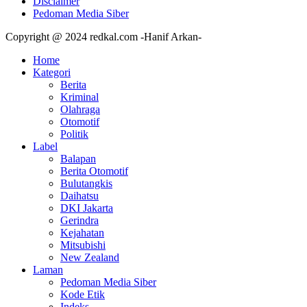
Disclaimer
Pedoman Media Siber
Copyright @ 2024 redkal.com -Hanif Arkan-
Home
Kategori
Berita
Kriminal
Olahraga
Otomotif
Politik
Label
Balapan
Berita Otomotif
Bulutangkis
Daihatsu
DKI Jakarta
Gerindra
Kejahatan
Mitsubishi
New Zealand
Laman
Pedoman Media Siber
Kode Etik
Indeks