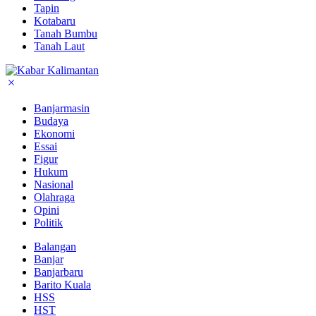
Tapin
Kotabaru
Tanah Bumbu
Tanah Laut
Banjarmasin
Budaya
Ekonomi
Essai
Figur
Hukum
Nasional
Olahraga
Opini
Politik
Balangan
Banjar
Banjarbaru
Barito Kuala
HSS
HST