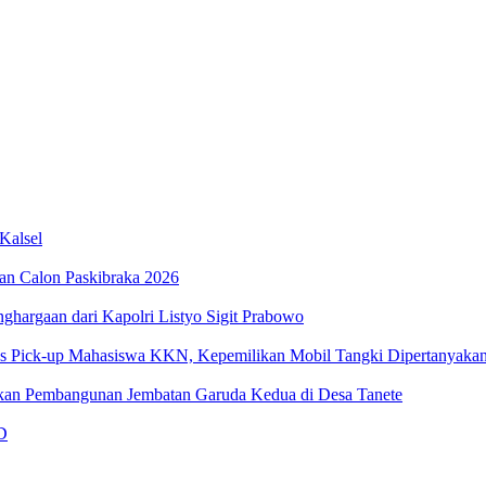
Kalsel
an Calon Paskibraka 2026
ghargaan dari Kapolri Listyo Sigit Prabowo
us Pick-up Mahasiswa KKN, Kepemilikan Mobil Tangki Dipertanyaka
an Pembangunan Jembatan Garuda Kedua di Desa Tanete
D