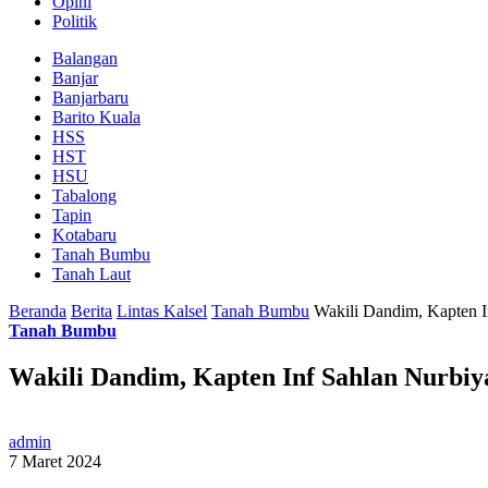
Opini
Politik
Balangan
Banjar
Banjarbaru
Barito Kuala
HSS
HST
HSU
Tabalong
Tapin
Kotabaru
Tanah Bumbu
Tanah Laut
Beranda
Berita
Lintas Kalsel
Tanah Bumbu
Wakili Dandim, Kapten I
Tanah Bumbu
Wakili Dandim, Kapten Inf Sahlan Nurbiy
admin
7 Maret 2024