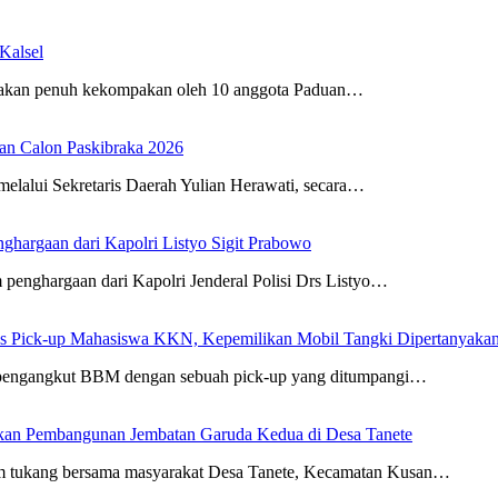
Kalsel
wakan penuh kekompakan oleh 10 anggota Paduan…
an Calon Paskibraka 2026
elalui Sekretaris Daerah Yulian Herawati, secara…
ghargaan dari Kapolri Listyo Sigit Prabowo
penghargaan dari Kapolri Jenderal Polisi Drs Listyo…
us Pick-up Mahasiswa KKN, Kepemilikan Mobil Tangki Dipertanyaka
ki pengangkut BBM dengan sebuah pick-up yang ditumpangi…
an Pembangunan Jembatan Garuda Kedua di Desa Tanete
im tukang bersama masyarakat Desa Tanete, Kecamatan Kusan…