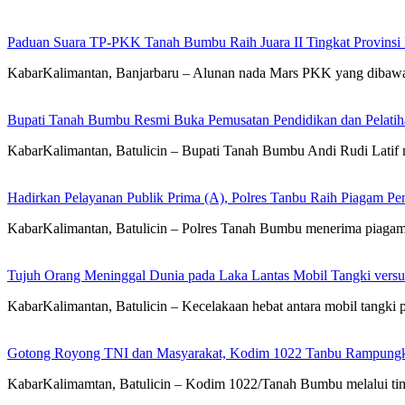
Paduan Suara TP-PKK Tanah Bumbu Raih Juara II Tingkat Provinsi 
KabarKalimantan, Banjarbaru – Alunan nada Mars PKK yang diba
Bupati Tanah Bumbu Resmi Buka Pemusatan Pendidikan dan Pelatih
KabarKalimantan, Batulicin – Bupati Tanah Bumbu Andi Rudi Latif m
Hadirkan Pelayanan Publik Prima (A), Polres Tanbu Raih Piagam Pen
KabarKalimantan, Batulicin – Polres Tanah Bumbu menerima piagam 
Tujuh Orang Meninggal Dunia pada Laka Lantas Mobil Tangki vers
KabarKalimantan, Batulicin – Kecelakaan hebat antara mobil tang
Gotong Royong TNI dan Masyarakat, Kodim 1022 Tanbu Rampungk
KabarKalimamtan, Batulicin – Kodim 1022/Tanah Bumbu melalui t