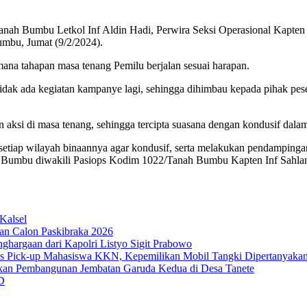
h Bumbu Letkol Inf Aldin Hadi, Perwira Seksi Operasional Kapten 
mbu, Jumat (9/2/2024).
a tahapan masa tenang Pemilu berjalan sesuai harapan.
idak ada kegiatan kampanye lagi, sehingga dihimbau kepada pihak pes
 aksi di masa tenang, sehingga tercipta suasana dengan kondusif dala
i setiap wilayah binaannya agar kondusif, serta melakukan pendampin
Bumbu diwakili Pasiops Kodim 1022/Tanah Bumbu Kapten Inf Sahlan
Kalsel
an Calon Paskibraka 2026
ghargaan dari Kapolri Listyo Sigit Prabowo
us Pick-up Mahasiswa KKN, Kepemilikan Mobil Tangki Dipertanyaka
an Pembangunan Jembatan Garuda Kedua di Desa Tanete
D