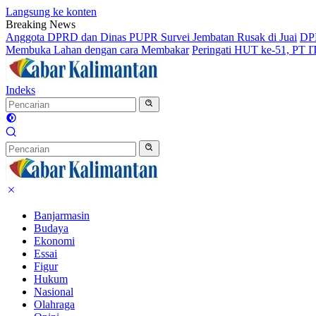
Langsung ke konten
Breaking News
Anggota DPRD dan Dinas PUPR Survei Jembatan Rusak di Juai
DPR
Membuka Lahan dengan cara Membakar
Peringati HUT ke-51, PT 
Indeks
Banjarmasin
Budaya
Ekonomi
Essai
Figur
Hukum
Nasional
Olahraga