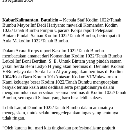
26 Agustus 2024
KabarKalimantan, Batulicin
– Kepala Staf Kodim 1022/Tanah
Bumbu Mayor Inf Dedi Hariyanto mewakil Komandan Kodim
1022/Tanah Bumbu Pimpin Upacara Korps raport Pelepasan
Bintara Pindah Satuan Kodim 1022/Tanah Bumbu, bertempat di
Aula Makodim 1022/Tanah Bumbu.
Dalam Acara Korps raport Kasdim 1022/Tanah Bumbu
membacakan amanat dari Komandan Kodim 1022/Tanah Bumbu
Letkol Inf Boni Berdian, S. E. Untuk Bintara yang pindah satuan
yakni Serda Beni Listyo H yang akan berdinas di Denintel Kodam
V/Brawijaya dan Serda Lalu Ahyar yang akan berdinas di Kodim
1004/Kota Baru Korem 101/Antasari Kodam VI/Mulawarman.
Kami keluarga besar Kodim 1022/Tanah Bumbu mengucapkan
banyak terima kasih atas dedikasi serta pengabdiannya dalam
mengharumkan nama satuan selama berdinas di Kodim 1022/Tanah
Bumbu, semoga di Satuan yang baru bisa lebih sukses.
Lebih Lanjut Dandim 1022/Tanah Bumbu dalam amanatnya
menegaskan, untuk selalu mengedepankan tugas yang tentunya
tidak ringan.
“Oleh karena itu, mari kita tingkatkan profesionalisme prajurit