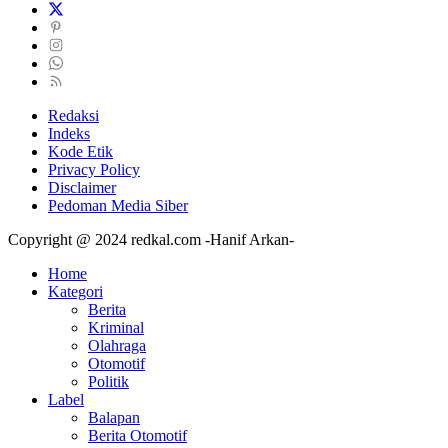
Redaksi
Indeks
Kode Etik
Privacy Policy
Disclaimer
Pedoman Media Siber
Copyright @ 2024 redkal.com -Hanif Arkan-
Home
Kategori
Berita
Kriminal
Olahraga
Otomotif
Politik
Label
Balapan
Berita Otomotif