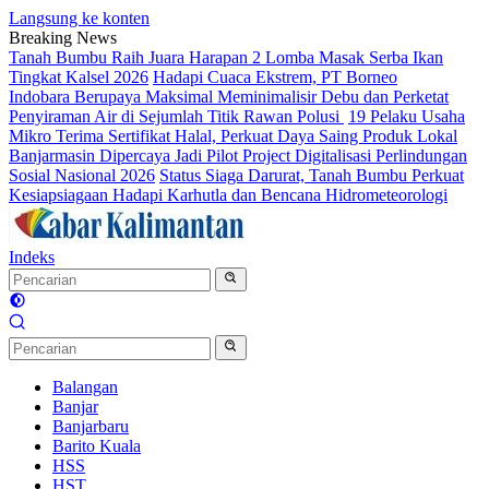
Langsung ke konten
Breaking News
Tanah Bumbu Raih Juara Harapan 2 Lomba Masak Serba Ikan
Tingkat Kalsel 2026
Hadapi Cuaca Ekstrem, PT Borneo
Indobara Berupaya Maksimal Meminimalisir Debu dan Perketat
Penyiraman Air di Sejumlah Titik Rawan Polusi
19 Pelaku Usaha
Mikro Terima Sertifikat Halal, Perkuat Daya Saing Produk Lokal
Banjarmasin Dipercaya Jadi Pilot Project Digitalisasi Perlindungan
Sosial Nasional 2026
Status Siaga Darurat, Tanah Bumbu Perkuat
Kesiapsiagaan Hadapi Karhutla dan Bencana Hidrometeorologi
Indeks
Balangan
Banjar
Banjarbaru
Barito Kuala
HSS
HST