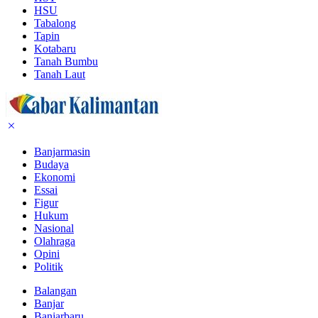
HSU
Tabalong
Tapin
Kotabaru
Tanah Bumbu
Tanah Laut
Banjarmasin
Budaya
Ekonomi
Essai
Figur
Hukum
Nasional
Olahraga
Opini
Politik
Balangan
Banjar
Banjarbaru