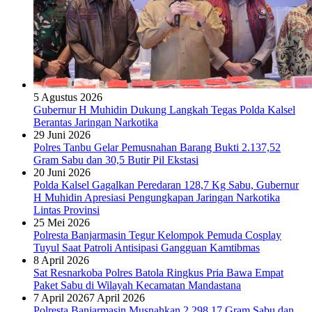
5 Agustus 2026
Gubernur H Muhidin Dukung Langkah Tegas Polda Kalsel
Berantas Jaringan Narkotika
29 Juni 2026
Polres Tanbu Gelar Pemusnahan Barang Bukti 2.137,52
Gram Sabu dan 30,5 Butir Pil Ekstasi
20 Juni 2026
Polda Kalsel Gagalkan Peredaran 128,7 Kg Sabu, Gubernur
H Muhidin Apresiasi Pengungkapan Jaringan Narkotika
Lintas Provinsi
25 Mei 2026
Polresta Banjarmasin Tegur Kelompok Pemuda Cosplay
Tuyul Saat Patroli Antisipasi Gangguan Kamtibmas
8 April 2026
Sat Resnarkoba Polres Batola Ringkus Pria Bawa Empat
Paket Sabu di Wilayah Kecamatan Mandastana
7 April 2026
7 April 2026
Polresta Banjarmasin Musnahkan 2.298,17 Gram Sabu dan