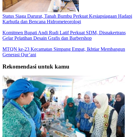
Status Siaga Darurat, Tanah Bumbu Perkuat Kesiapsiagaan Hadapi
Karhutla dan Bencana Hidrometeorologi
Komitmen Bupati Andi Rudi Latif Perkuat SDM, Disnakertrans
Gelar Pelatihan Desain Grafis dan Barbershop
MTQN ke-23 Kecamatan Simpang Empat, Ikhtiar Membangun
Generasi Qur’ani
Rekomendasi untuk kamu