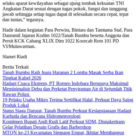
selaku aparat kewilayahan sebagai ujung tombak kekuatan TNI
Angkatan Darat sesuai dengan tugas pokok, fungsi dan tanggung
jawab sehingga setiap tugas dapat di selesaikan secara cepat, tepat
dan tuntas,” tegasnya.
Hadir dalam kegiatan Para Perwira, Bintara dan Tamtama Staf, Para
Danramil Jajaran Kodim 1022/Tanah Bumbu beserta Anggota dan
Persit KCK Cabang XLIX Dim 1022 Koorcab Rem 101 PD
VI/Mulawarman.
Slamet Riadi
Berita Terkait
Tanah Bumbu Raih Juara Harapan 2 Lomba Masak Serba Ikan
Tingkat Kalsel 2026
Hadapi Cuaca Ekstrem, PT Borneo Indobara Berupaya Maksimal
Meminimalisir Debu dan Perketat Penyiraman Air di Sejumlah Titik
Rawan Polusi
19 Pelaku Usaha Mikro Terima Sertifikat Halal, Perkuat Daya Saing
Produk Lokal
Status Siaga Darurat, Tanah Bumbu Perkuat Kesiapsiagaan Hadapi
Karhutla dan Bencana Hidrometeorologi
Komitmen Bupati Andi Rudi Latif Perkuat SDM, Disnakertrans
Gelar Pelatihan Desain Grafis dan Barbershop
MTQN ke-23 Kecamatan Simpang Empat, Ikhtiar Membangun