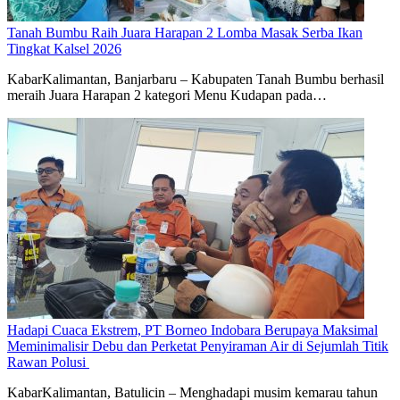
Tanah Bumbu Raih Juara Harapan 2 Lomba Masak Serba Ikan
Tingkat Kalsel 2026
KabarKalimantan, Banjarbaru – Kabupaten Tanah Bumbu berhasil
meraih Juara Harapan 2 kategori Menu Kudapan pada…
Hadapi Cuaca Ekstrem, PT Borneo Indobara Berupaya Maksimal
Meminimalisir Debu dan Perketat Penyiraman Air di Sejumlah Titik
Rawan Polusi
KabarKalimantan, Batulicin – Menghadapi musim kemarau tahun