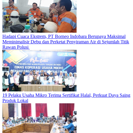
Hadapi Cuaca Ekstrem, PT Borneo Indobara Berupaya Maksimal
Meminimalisir Debu dan Perketat Penyiraman Air di Sejumlah Titik
Rawan Polusi
19 Pelaku Usaha Mikro Terima Sertifikat Halal, Perkuat Daya Saing
Produk Lokal