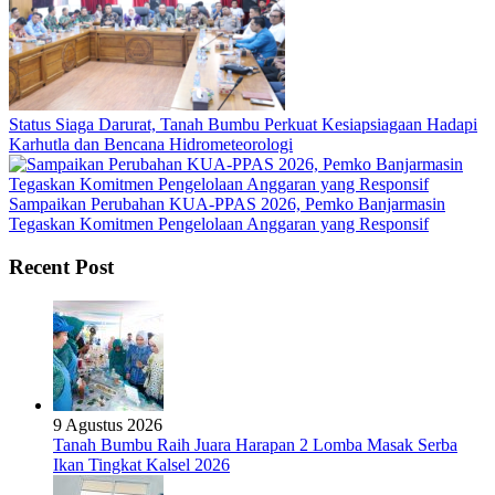
Status Siaga Darurat, Tanah Bumbu Perkuat Kesiapsiagaan Hadapi
Karhutla dan Bencana Hidrometeorologi
Sampaikan Perubahan KUA-PPAS 2026, Pemko Banjarmasin
Tegaskan Komitmen Pengelolaan Anggaran yang Responsif
Recent Post
9 Agustus 2026
Tanah Bumbu Raih Juara Harapan 2 Lomba Masak Serba
Ikan Tingkat Kalsel 2026