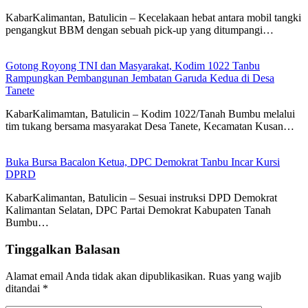
KabarKalimantan, Batulicin – Kecelakaan hebat antara mobil tangki
pengangkut BBM dengan sebuah pick-up yang ditumpangi…
Gotong Royong TNI dan Masyarakat, Kodim 1022 Tanbu
Rampungkan Pembangunan Jembatan Garuda Kedua di Desa
Tanete
KabarKalimamtan, Batulicin – Kodim 1022/Tanah Bumbu melalui
tim tukang bersama masyarakat Desa Tanete, Kecamatan Kusan…
Buka Bursa Bacalon Ketua, DPC Demokrat Tanbu Incar Kursi
DPRD
KabarKalimantan, Batulicin – Sesuai instruksi DPD Demokrat
Kalimantan Selatan, DPC Partai Demokrat Kabupaten Tanah
Bumbu…
Tinggalkan Balasan
Alamat email Anda tidak akan dipublikasikan.
Ruas yang wajib
ditandai
*