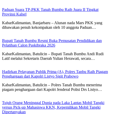
Paduan Suara TP-PKK Tanah Bumbu Raih Juara II Tingkat
Provinsi Kalsel
KabarKalimantan, Banjarbaru – Alunan nada Mars PKK yang
dibawakan penuh kekompakan oleh 10 anggota Paduan…
Bupati Tanah Bumbu Resmi Buka Pemusatan Pendidikan dan
Pelatihan Calon Paskibraka 2026
KabarKalimantan, Batulicin – Bupati Tanah Bumbu Andi Rudi
Latif melalui Sekretaris Daerah Yulian Herawati, secara…
Hadirkan Pelayanan Publik Prima (A), Polres Tanbu Raih Piagam
Penghargaan dari Kapolri Listyo Sigit Prabowo
KabarKalimantan, Batulicin – Polres Tanah Bumbu menerima
piagam penghargaan dari Kapolri Jenderal Polisi Drs Listyo…
Tujuh Orang Meninggal Dunia pada Laka Lantas Mobil Tangki
versus Pick-up Mahasiswa KKN, Kepemilikan Mobil Tangki
Dipertanyakan