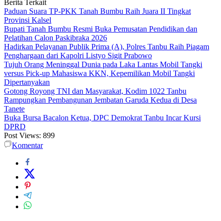
Berita Terkait
Paduan Suara TP-PKK Tanah Bumbu Raih Juara II Tingkat
Provinsi Kalsel
Bupati Tanah Bumbu Resmi Buka Pemusatan Pendidikan dan
Pelatihan Calon Paskibraka 2026
Hadirkan Pelayanan Publik Prima (A), Polres Tanbu Raih Piagam
Penghargaan dari Kapolri Listyo Sigit Prabowo
Tujuh Orang Meninggal Dunia pada Laka Lantas Mobil Tangki
versus Pick-up Mahasiswa KKN, Kepemilikan Mobil Tangki
Dipertanyakan
Gotong Royong TNI dan Masyarakat, Kodim 1022 Tanbu
Rampungkan Pembangunan Jembatan Garuda Kedua di Desa
Tanete
Buka Bursa Bacalon Ketua, DPC Demokrat Tanbu Incar Kursi
DPRD
Post Views:
899
Komentar