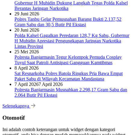
Gubernur H Muhidin Dukung Langkah Tegas Polda Kalsel
Berantas Jaringan Narkotika
29 Juni 2026
Polres Tanbu Gelar Pemusnahan Barang Bukti 2.137,52
Gram Sabu dan 30,5 Butir Pil Ekstasi
20 Juni 2026
Polda Kalsel Gagalkan Peredaran 128,7 Kg Sabu, Gubernur
H Muhidin Apresiasi Pengungkapan Jaringan Narkotika
Lintas Provinsi
25 Mei 2026
Polresta Banjarmasin Tegur Kelompok Pemuda Cosplay
Tuyul Saat Patroli Antisipasi Gangguan Kamtibmas
8 April 2026
Sat Resnarkoba Polres Batola Ringkus Pria Bawa Empat
Paket Sabu di Wilayah Kecamatan Mandastana
7 April 2026
7 April 2026
Polresta Banjarmasin Musnahkan 2.298,17 Gram Sabu dan
2.064 Butir Pil Ekstasi
Selengkapnya
Otomotif
Ini adalah contoh keterangan untuk widget dengan kategori
otomotif, anda bisa dengan mudah memasukkannya pada widget.