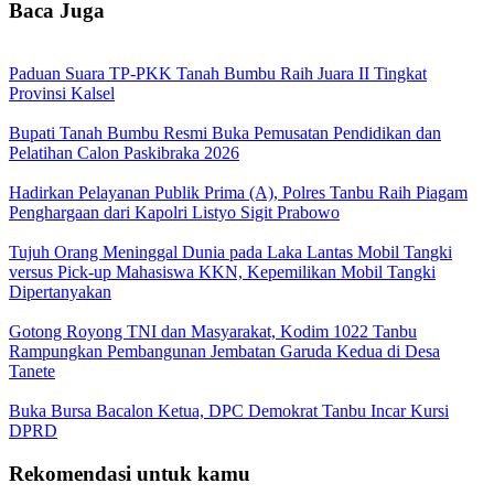
Baca Juga
Paduan Suara TP-PKK Tanah Bumbu Raih Juara II Tingkat
Provinsi Kalsel
Bupati Tanah Bumbu Resmi Buka Pemusatan Pendidikan dan
Pelatihan Calon Paskibraka 2026
Hadirkan Pelayanan Publik Prima (A), Polres Tanbu Raih Piagam
Penghargaan dari Kapolri Listyo Sigit Prabowo
Tujuh Orang Meninggal Dunia pada Laka Lantas Mobil Tangki
versus Pick-up Mahasiswa KKN, Kepemilikan Mobil Tangki
Dipertanyakan
Gotong Royong TNI dan Masyarakat, Kodim 1022 Tanbu
Rampungkan Pembangunan Jembatan Garuda Kedua di Desa
Tanete
Buka Bursa Bacalon Ketua, DPC Demokrat Tanbu Incar Kursi
DPRD
Rekomendasi untuk kamu