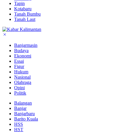
Tapin
Kotabaru
Tanah Bumbu
Tanah Laut
Banjarmasin
Budaya
Ekonomi
Essai
Figur
Hukum
Nasional
Olahraga
Opini
Politik
Balangan
Banjar
Banjarbaru
Barito Kuala
HSS
HST