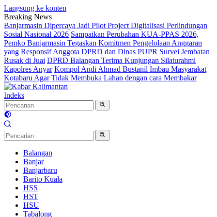
Langsung ke konten
Breaking News
Banjarmasin Dipercaya Jadi Pilot Project Digitalisasi Perlindungan
Sosial Nasional 2026
Sampaikan Perubahan KUA-PPAS 2026,
Pemko Banjarmasin Tegaskan Komitmen Pengelolaan Anggaran
yang Responsif
Anggota DPRD dan Dinas PUPR Survei Jembatan
Rusak di Juai
DPRD Balangan Terima Kunjungan Silaturahmi
Kapolres Anyar
Kompol Andi Ahmad Bustanil Imbau Masyarakat
Kotabaru Agar Tidak Membuka Lahan dengan cara Membakar
Indeks
Balangan
Banjar
Banjarbaru
Barito Kuala
HSS
HST
HSU
Tabalong