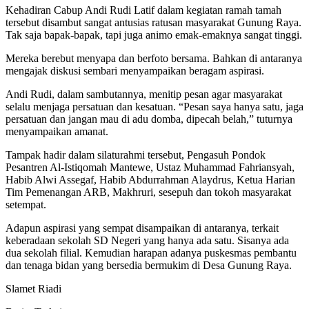
Kehadiran Cabup Andi Rudi Latif dalam kegiatan ramah tamah
tersebut disambut sangat antusias ratusan masyarakat Gunung Raya.
Tak saja bapak-bapak, tapi juga animo emak-emaknya sangat tinggi.
Mereka berebut menyapa dan berfoto bersama. Bahkan di antaranya
mengajak diskusi sembari menyampaikan beragam aspirasi.
Andi Rudi, dalam sambutannya, menitip pesan agar masyarakat
selalu menjaga persatuan dan kesatuan. “Pesan saya hanya satu, jaga
persatuan dan jangan mau di adu domba, dipecah belah,” tuturnya
menyampaikan amanat.
Tampak hadir dalam silaturahmi tersebut, Pengasuh Pondok
Pesantren Al-Istiqomah Mantewe, Ustaz Muhammad Fahriansyah,
Habib Alwi Assegaf, Habib Abdurrahman Alaydrus, Ketua Harian
Tim Pemenangan ARB, Makhruri, sesepuh dan tokoh masyarakat
setempat.
Adapun aspirasi yang sempat disampaikan di antaranya, terkait
keberadaan sekolah SD Negeri yang hanya ada satu. Sisanya ada
dua sekolah filial. Kemudian harapan adanya puskesmas pembantu
dan tenaga bidan yang bersedia bermukim di Desa Gunung Raya.
Slamet Riadi