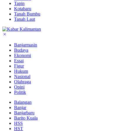
Tapin
Kotabaru
Tanah Bumbu
Tanah Laut
Banjarmasin
Budaya
Ekonomi
Essai
Figur
Hukum
Nasional
Olahraga
Opini
Politik
Balangan
Banjar
Banjarbaru
Barito Kuala
HSS
HST