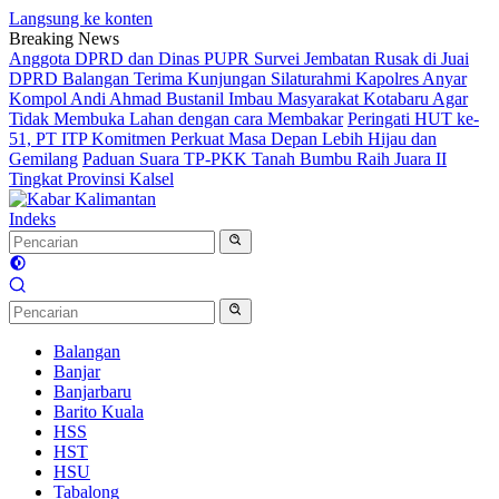
Langsung ke konten
Breaking News
Anggota DPRD dan Dinas PUPR Survei Jembatan Rusak di Juai
DPRD Balangan Terima Kunjungan Silaturahmi Kapolres Anyar
Kompol Andi Ahmad Bustanil Imbau Masyarakat Kotabaru Agar
Tidak Membuka Lahan dengan cara Membakar
Peringati HUT ke-
51, PT ITP Komitmen Perkuat Masa Depan Lebih Hijau dan
Gemilang
Paduan Suara TP-PKK Tanah Bumbu Raih Juara II
Tingkat Provinsi Kalsel
Indeks
Balangan
Banjar
Banjarbaru
Barito Kuala
HSS
HST
HSU
Tabalong