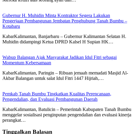
Gubernur H. Muhidin Minta Kontraktor Segera Lakukan
Pengerjaan Pembangunan Jembatan Penghubung Tanah Bumbu –
Kotabaru
KabarKalimantan, Banjarbaru – Gubernur Kalimantan Selatan H.
Muhidin didampingi Ketua DPRD Kalsel H Supian HK…
Wabup Balangan Ajak Masyarakat Jadikan Idul Fitri sebagai
Momentum Kebersamaan
KabarKalimantan, Paringin – Ribuan jemaah memadati Masjid Al-
Akbar Balangan untuk salat Idul Fitri 1447 Hijriah,…
Pemkab Tanah Bumbu Tingkatkan Kualitas Perencanaan,
Pengendalian, dan Evaluasi Pembangunan Daerah
KabarKalimantan, Batulicin – Pemerintah Kabupaten Tanah Bumbu
menggelar sosialisasi penginputan pengendalian dan evaluasi kinerja
perangkat…
Tinggalkan Balasan