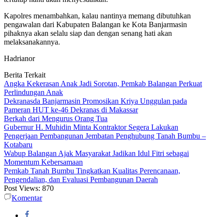
Kapolres menambahkan, kalau nantinya memang dibutuhkan
pengawalan dari Kabupaten Balangan ke Kota Banjarmasin
pihaknya akan selalu siap dan dengan senang hati akan
melaksanakannya.
Hadrianor
Berita Terkait
Angka Kekerasan Anak Jadi Sorotan, Pemkab Balangan Perkuat
Perlindungan Anak
Dekranasda Banjarmasin Promosikan Kriya Unggulan pada
Pameran HUT ke-46 Dekranas di Makassar
Berkah dari Mengurus Orang Tua
Gubernur H. Muhidin Minta Kontraktor Segera Lakukan
Pengerjaan Pembangunan Jembatan Penghubung Tanah Bumbu –
Kotabaru
Wabup Balangan Ajak Masyarakat Jadikan Idul Fitri sebagai
Momentum Kebersamaan
Pemkab Tanah Bumbu Tingkatkan Kualitas Perencanaan,
Pengendalian, dan Evaluasi Pembangunan Daerah
Post Views:
870
Komentar