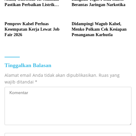
Pastikan Perbaikan Listrik
Berantas Jaringan Narkotika
Terus Dikebut
Pemprov Kalsel Perluas
Didampingi Wagub Kalsel,
Kesempatan Kerja Lewat Job
Menko Polkam Cek Kesiapan
Fair 2026
Penanganan Karhutla
Tinggalkan Balasan
Alamat email Anda tidak akan dipublikasikan.
Ruas yang
wajib ditandai
*