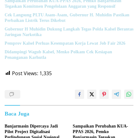
Sampaikan Perubahan KUA-PPAS 2026, Pemko Banjarmasin
Tegaskan Komitmen Pengelolaan Anggaran yang Responsif
Cek Langsung PLTU Asam-Asam, Gubernur H. Muhidin Pastikan
Perbaikan Listrik Terus Dikebut
Gubernur H Muhidin Dukung Langkah Tegas Polda Kalsel Berantas
Jaringan Narkotika
Pemprov Kalsel Perluas Kesempatan Kerja Lewat Job Fair 2026
Didampingi Wagub Kalsel, Menko Polkam Cek Kesiapan
Penanganan Karhutla
Post Views:
1,335
Baca Juga
Banjarmasin Dipercaya Jadi
Sampaikan Perubahan KUA-
Pilot Project Digitalisasi
PPAS 2026, Pemko
Perlindungan Sosial Nasional
Banjarmasin Tegaskan