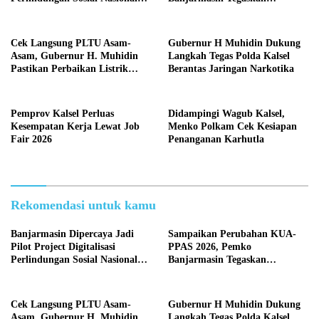
2026
Komitmen Pengelolaan
Anggaran yang Responsif
Cek Langsung PLTU Asam-
Gubernur H Muhidin Dukung
Asam, Gubernur H. Muhidin
Langkah Tegas Polda Kalsel
Pastikan Perbaikan Listrik
Berantas Jaringan Narkotika
Terus Dikebut
Pemprov Kalsel Perluas
Didampingi Wagub Kalsel,
Kesempatan Kerja Lewat Job
Menko Polkam Cek Kesiapan
Fair 2026
Penanganan Karhutla
Rekomendasi untuk kamu
Banjarmasin Dipercaya Jadi
Sampaikan Perubahan KUA-
Pilot Project Digitalisasi
PPAS 2026, Pemko
Perlindungan Sosial Nasional
Banjarmasin Tegaskan
2026
Komitmen Pengelolaan
Anggaran yang Responsif
Cek Langsung PLTU Asam-
Gubernur H Muhidin Dukung
Asam, Gubernur H. Muhidin
Langkah Tegas Polda Kalsel