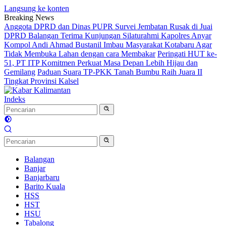
Langsung ke konten
Breaking News
Anggota DPRD dan Dinas PUPR Survei Jembatan Rusak di Juai
DPRD Balangan Terima Kunjungan Silaturahmi Kapolres Anyar
Kompol Andi Ahmad Bustanil Imbau Masyarakat Kotabaru Agar
Tidak Membuka Lahan dengan cara Membakar
Peringati HUT ke-
51, PT ITP Komitmen Perkuat Masa Depan Lebih Hijau dan
Gemilang
Paduan Suara TP-PKK Tanah Bumbu Raih Juara II
Tingkat Provinsi Kalsel
Indeks
Balangan
Banjar
Banjarbaru
Barito Kuala
HSS
HST
HSU
Tabalong