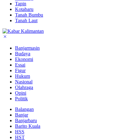
Tapin
Kotabaru
Tanah Bumbu
Tanah Laut
Banjarmasin
Budaya
Ekonomi
Essai
Figur
Hukum
Nasional
Olahraga
Opini
Politik
Balangan
Banjar
Banjarbaru
Barito Kuala
HSS
HST