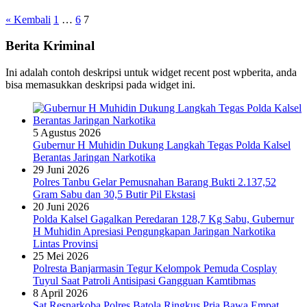
« Kembali
1
…
6
7
Berita Kriminal
Ini adalah contoh deskripsi untuk widget recent post wpberita, anda
bisa memasukkan deskripsi pada widget ini.
5 Agustus 2026
Gubernur H Muhidin Dukung Langkah Tegas Polda Kalsel
Berantas Jaringan Narkotika
29 Juni 2026
Polres Tanbu Gelar Pemusnahan Barang Bukti 2.137,52
Gram Sabu dan 30,5 Butir Pil Ekstasi
20 Juni 2026
Polda Kalsel Gagalkan Peredaran 128,7 Kg Sabu, Gubernur
H Muhidin Apresiasi Pengungkapan Jaringan Narkotika
Lintas Provinsi
25 Mei 2026
Polresta Banjarmasin Tegur Kelompok Pemuda Cosplay
Tuyul Saat Patroli Antisipasi Gangguan Kamtibmas
8 April 2026
Sat Resnarkoba Polres Batola Ringkus Pria Bawa Empat