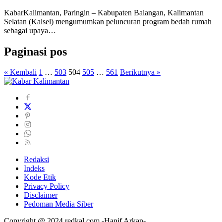
KabarKalimantan, Paringin – Kabupaten Balangan, Kalimantan
Selatan (Kalsel) mengumumkan peluncuran program bedah rumah
sebagai upaya…
Paginasi pos
« Kembali
1
…
503
504
505
…
561
Berikutnya »
Redaksi
Indeks
Kode Etik
Privacy Policy
Disclaimer
Pedoman Media Siber
Copyright @ 2024 redkal.com -Hanif Arkan-