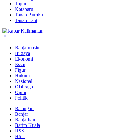
Tapin
Kotabaru
Tanah Bumbu
Tanah Laut
Banjarmasin
Budaya
Ekonomi
Essai
Figur
Hukum
Nasional
Olahraga
Opini
Politik
Balangan
Banjar
Banjarbaru
Barito Kuala
HSS
HST