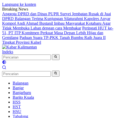
Langsung ke konten
Breaking News
Anggota DPRD dan Dinas PUPR Survei Jembatan Rusak di Juai
DPRD Balangan Terima Kunjungan Silaturahmi Kapolres Anyar
Kompol Andi Ahmad Bustanil Imbau Masyarakat Kotabaru Agar
Tidak Membuka Lahan dengan cara Membakar
Peringati HUT ke-
51, PT ITP Komitmen Perkuat Masa Depan Lebih Hijau dan
Gemilang
Paduan Suara TP-PKK Tanah Bumbu Raih Juara II
Tingkat Provinsi Kalsel
Indeks
Balangan
Banjar
Banjarbaru
Barito Kuala
HSS
HST
HSU
Tabalong