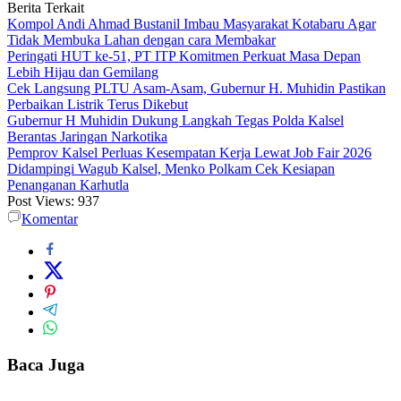
Berita Terkait
Kompol Andi Ahmad Bustanil Imbau Masyarakat Kotabaru Agar
Tidak Membuka Lahan dengan cara Membakar
Peringati HUT ke-51, PT ITP Komitmen Perkuat Masa Depan
Lebih Hijau dan Gemilang
Cek Langsung PLTU Asam-Asam, Gubernur H. Muhidin Pastikan
Perbaikan Listrik Terus Dikebut
Gubernur H Muhidin Dukung Langkah Tegas Polda Kalsel
Berantas Jaringan Narkotika
Pemprov Kalsel Perluas Kesempatan Kerja Lewat Job Fair 2026
Didampingi Wagub Kalsel, Menko Polkam Cek Kesiapan
Penanganan Karhutla
Post Views:
937
Komentar
Baca Juga