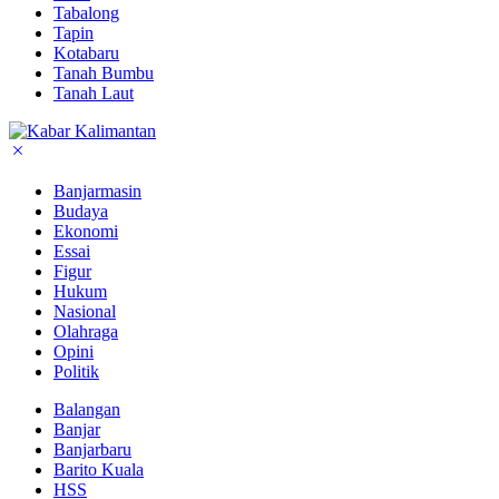
Tabalong
Tapin
Kotabaru
Tanah Bumbu
Tanah Laut
Banjarmasin
Budaya
Ekonomi
Essai
Figur
Hukum
Nasional
Olahraga
Opini
Politik
Balangan
Banjar
Banjarbaru
Barito Kuala
HSS