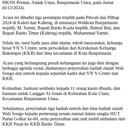
HKSN Permai, Alalak Utara, Banjarmasin Utara, pada Jumat
(6/12/2024).
Acara ini dihadiri tiga pemimpin terpilih pada Pilwali dan Pilbup
2024 di Kalsel dan Kalteng, di antaranya Walikota Banjarmasin
terpilih, M. Yamin, Bupati Barito Kuala terpilih, Bahrul Ilmi, dan
Bupati Barito Timur (Kalteng) terpilih, Muhammad Yamin.
Selain itu, turut hadir para alim ulama, tokoh masyarakat, keluarga
besar YN’S Center, serta perwakilan dari Kerukunan Keluarga
Bakumpai (KKB) dari lima kecamatan di Kota Banjarmasin.
Acara yang berlangsung penuh kehangatan ini juga diisi dengan
berbagai agenda sosial, diantaranya penyerahan hadiah ziarah Wali
Songo dan umroh kepada sejumlah kader dari YN’S Center dan
KKB.
Kemudian, bantuan sembako kepada 11 orang kaum dhuafa, dan
bantuan untuk Langgar Al Aman di Kelurahan Kuin Utara,
Kecamatan Banjarmasin Utara.
Selanjutnya, penyerahan tiga hadiah umroh dan lima hadiah ziarah
Wali Songo kepada pemenang senam massal dalam rangka HUT
Partai Golkar ke-60, serta penyerahan satu unit mobil ambulans dari
KKB Pusat ke KKB Barito Timur.