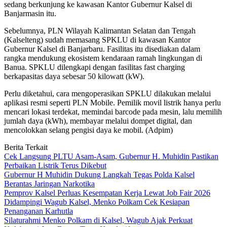
sedang berkunjung ke kawasan Kantor Gubernur Kalsel di
Banjarmasin itu.
Sebelumnya, PLN Wilayah Kalimantan Selatan dan Tengah
(Kalselteng) sudah memasang SPKLU di kawasan Kantor
Gubernur Kalsel di Banjarbaru. Fasilitas itu disediakan dalam
rangka mendukung ekosistem kendaraan ramah lingkungan di
Banua. SPKLU dilengkapi dengan fasilitas fast charging
berkapasitas daya sebesar 50 kilowatt (kW).
Perlu diketahui, cara mengoperasikan SPKLU dilakukan melalui
aplikasi resmi seperti PLN Mobile. Pemilik movil listrik hanya perlu
mencari lokasi terdekat, memindai barcode pada mesin, lalu memilih
jumlah daya (kWh), membayar melalui dompet digital, dan
mencolokkan selang pengisi daya ke mobil. (Adpim)
Berita Terkait
Cek Langsung PLTU Asam-Asam, Gubernur H. Muhidin Pastikan
Perbaikan Listrik Terus Dikebut
Gubernur H Muhidin Dukung Langkah Tegas Polda Kalsel
Berantas Jaringan Narkotika
Pemprov Kalsel Perluas Kesempatan Kerja Lewat Job Fair 2026
Didampingi Wagub Kalsel, Menko Polkam Cek Kesiapan
Penanganan Karhutla
Silaturahmi Menko Polkam di Kalsel, Wagub Ajak Perkuat