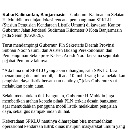
KabarKalimantan, Banjarmasin
– Gubernur Kalimantan Selatan
H. Muhidin meninjau lokasi rencana pembangunan SPKLU
(Stasiun Pengisian Kendaraan Listrik Umum) di kawasan Kantor
Gubernur Jalan Jenderal Sudirman Kilometer 0 Kota Banjarmasin
pada Senin (8/6/2026).
Turut mendampingi Gubernur, Plh Sekretaris Daerah Provinsi
Subhan Noor Yaumil dan Asisten Bidang Perekonomian dan
Pembangunan Sekdaprov Kalsel, Ariadi Noor bersama sejumlah
pejabat Pemprov lainnya.
“Ada lima unit SPKLU yang akan dibangun, satu SPKLU bisa
menampung dua unit mobil, jadi ada 10 mobil yang bisa melakukan
pengisian daya listrik bersamaan nantinya,” jelas Gubernur saat
melakukan peninjauan.
Selain menentukan titik bangunan, Gubernur H Muhidin juga
memberikan arahan kepada pihak PLN terkait desain bangunan,
agar memudahkan pengguna mobil listrik melakukan pengisian
daya, sekaligus nampak indah dilihat.
Keberadaan SPKLU nantinya diharapkan bisa memudahkan
operasional kendaraan listrik dinas maupun masyarakat umum yang