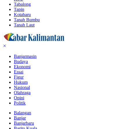
Tabalong
Tapin
Kotabaru
Tanah Bumbu
Tanah Laut
Banjarmasin
Budaya
Ekonomi
Essai
Figur
Hukum
Nasional
Olahraga
Opini
Politik
Balangan
Banjar
Banjarbaru
Barito Kuala