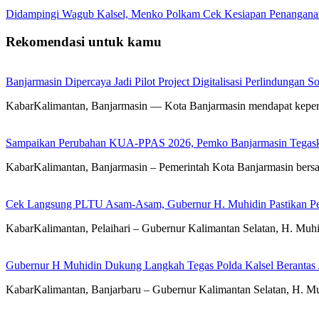
Didampingi Wagub Kalsel, Menko Polkam Cek Kesiapan Penangana
Rekomendasi untuk kamu
Banjarmasin Dipercaya Jadi Pilot Project Digitalisasi Perlindungan S
KabarKalimantan, Banjarmasin — Kota Banjarmasin mendapat kepercay
Sampaikan Perubahan KUA-PPAS 2026, Pemko Banjarmasin Tegask
KabarKalimantan, Banjarmasin – Pemerintah Kota Banjarmasin ber
Cek Langsung PLTU Asam-Asam, Gubernur H. Muhidin Pastikan Perb
KabarKalimantan, Pelaihari – Gubernur Kalimantan Selatan, H. Mu
Gubernur H Muhidin Dukung Langkah Tegas Polda Kalsel Berantas 
KabarKalimantan, Banjarbaru – Gubernur Kalimantan Selatan, H. Mu