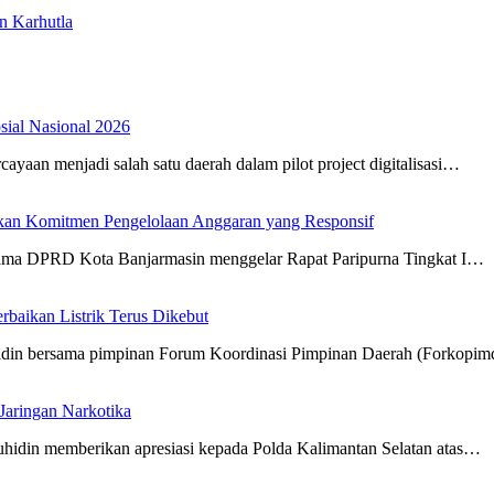
n Karhutla
osial Nasional 2026
aan menjadi salah satu daerah dalam pilot project digitalisasi…
an Komitmen Pengelolaan Anggaran yang Responsif
sama DPRD Kota Banjarmasin menggelar Rapat Paripurna Tingkat I…
aikan Listrik Terus Dikebut
hidin bersama pimpinan Forum Koordinasi Pimpinan Daerah (Forkopi
Jaringan Narkotika
hidin memberikan apresiasi kepada Polda Kalimantan Selatan atas…