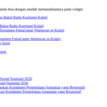
f, anda bisa dengan mudah memasukkannya pada widget.
akal Rutin Kunjungi Kalsel
rnamen Futsal antar Wartawan se-Kalsel
port
osial Nasional 2026
an Komitmen Pengelolaan Anggaran yang Responsif