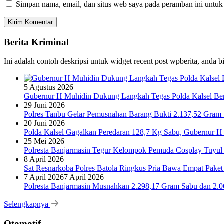
Simpan nama, email, dan situs web saya pada peramban ini untuk
Berita Kriminal
Ini adalah contoh deskripsi untuk widget recent post wpberita, anda 
5 Agustus 2026
Gubernur H Muhidin Dukung Langkah Tegas Polda Kalsel Bera
29 Juni 2026
Polres Tanbu Gelar Pemusnahan Barang Bukti 2.137,52 Gram Sa
20 Juni 2026
Polda Kalsel Gagalkan Peredaran 128,7 Kg Sabu, Gubernur H 
25 Mei 2026
Polresta Banjarmasin Tegur Kelompok Pemuda Cosplay Tuyul 
8 April 2026
Sat Resnarkoba Polres Batola Ringkus Pria Bawa Empat Pake
7 April 2026
7 April 2026
Polresta Banjarmasin Musnahkan 2.298,17 Gram Sabu dan 2.064
Selengkapnya
Otomotif