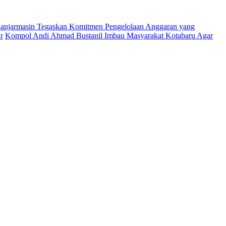
njarmasin Tegaskan Komitmen Pengelolaan Anggaran yang
r
Kompol Andi Ahmad Bustanil Imbau Masyarakat Kotabaru Agar