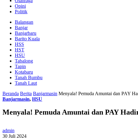
Olahraga
Opini
Politik
Balangan
Banjar
Banjarbaru
Barito Kuala
HSS
HST
HSU
Tabalong
Tapin
Kotabaru
Tanah Bumbu
Tanah Laut
Beranda
Berita
Banjarmasin
Menyala! Pemuda Amuntai dan PAY Hadi
Banjarmasin
,
HSU
Menyala! Pemuda Amuntai dan PAY Hadir
admin
30 Juli 2024