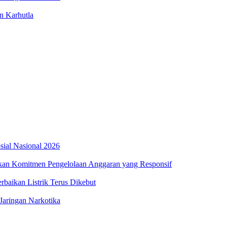
n Karhutla
osial Nasional 2026
an Komitmen Pengelolaan Anggaran yang Responsif
aikan Listrik Terus Dikebut
Jaringan Narkotika