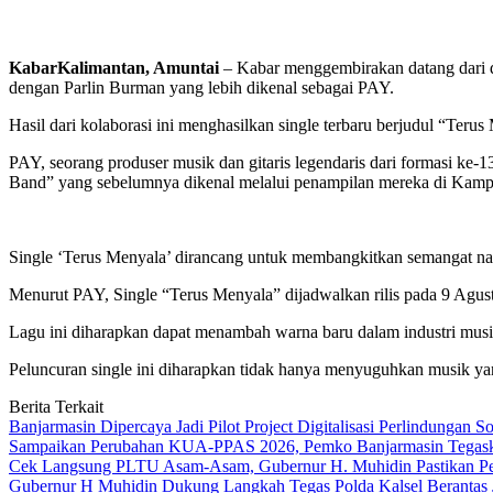
KabarKalimantan, Amuntai
– Kabar menggembirakan datang dari du
dengan Parlin Burman yang lebih dikenal sebagai PAY.
Hasil dari kolaborasi ini menghasilkan single terbaru berjudul “Ter
PAY, seorang produser musik dan gitaris legendaris dari formasi ke-
Band” yang sebelumnya dikenal melalui penampilan mereka di Kamp
Single ‘Terus Menyala’ dirancang untuk membangkitkan semangat nasio
Menurut PAY, Single “Terus Menyala” dijadwalkan rilis pada 9 Agus
Lagu ini diharapkan dapat menambah warna baru dalam industri musi
Peluncuran single ini diharapkan tidak hanya menyuguhkan musik yang
Berita Terkait
Banjarmasin Dipercaya Jadi Pilot Project Digitalisasi Perlindungan S
Sampaikan Perubahan KUA-PPAS 2026, Pemko Banjarmasin Tegask
Cek Langsung PLTU Asam-Asam, Gubernur H. Muhidin Pastikan Perb
Gubernur H Muhidin Dukung Langkah Tegas Polda Kalsel Berantas 