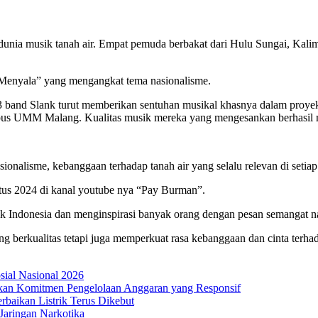
nia musik tanah air. Empat pemuda berbakat dari Hulu Sungai, Kalima
us Menyala” yang mengangkat tema nasionalisme.
13 band Slank turut memberikan sentuhan musikal khasnya dalam proyek 
us UMM Malang. Kualitas musik mereka yang mengesankan berhasil me
nalisme, kebanggaan terhadap tanah air yang selalu relevan di setiap 
tus 2024 di kanal youtube nya “Pay Burman”.
k Indonesia dan menginspirasi banyak orang dengan pesan semangat na
 berkualitas tetapi juga memperkuat rasa kebanggaan dan cinta terhada
osial Nasional 2026
an Komitmen Pengelolaan Anggaran yang Responsif
aikan Listrik Terus Dikebut
Jaringan Narkotika