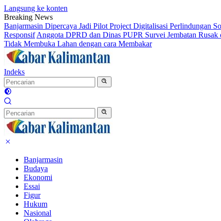
Langsung ke konten
Breaking News
Banjarmasin Dipercaya Jadi Pilot Project Digitalisasi Perlindungan S
Responsif
Anggota DPRD dan Dinas PUPR Survei Jembatan Rusak d
Tidak Membuka Lahan dengan cara Membakar
Indeks
Banjarmasin
Budaya
Ekonomi
Essai
Figur
Hukum
Nasional