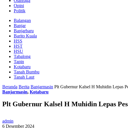
Olahraga
Opini
Politik
Balangan
Banjar
Banjarbaru
Barito Kuala
HSS
HST
HSU
Tabalong
Tapin
Kotabaru
Tanah Bumbu
Tanah Laut
Beranda
Berita
Banjarmasin
Plt Gubernur Kalsel H Muhidin Lepas 
Banjarmasin
,
Kotabaru
Plt Gubernur Kalsel H Muhidin Lepas Pe
admin
6 Desember 2024