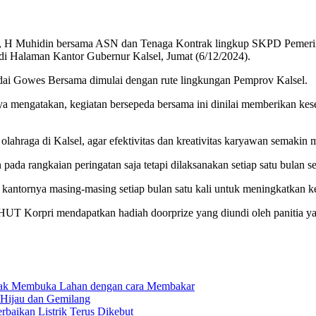
n, H Muhidin bersama ASN dan Tenaga Kontrak lingkup SKPD Pemeri
di Halaman Kantor Gubernur Kalsel, Jumat (6/12/2024).
ndai Gowes Bersama dimulai dengan rute lingkungan Pemprov Kalsel.
 mengatakan, kegiatan bersepeda bersama ini dinilai memberikan kese
hraga di Kalsel, agar efektivitas dan kreativitas karyawan semakin 
an pada rangkaian peringatan saja tetapi dilaksanakan setiap satu bula
kantornya masing-masing setiap bulan satu kali untuk meningkatkan 
T Korpri mendapatkan hadiah doorprize yang diundi oleh panitia yai
dak Membuka Lahan dengan cara Membakar
 Hijau dan Gemilang
aikan Listrik Terus Dikebut