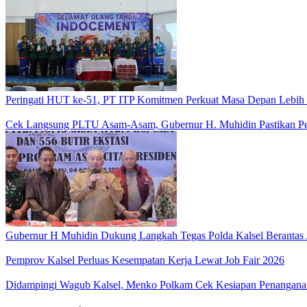
Peringati HUT ke-51, PT ITP Komitmen Perkuat Masa Depan Lebih
Cek Langsung PLTU Asam-Asam, Gubernur H. Muhidin Pastikan Perb
Gubernur H Muhidin Dukung Langkah Tegas Polda Kalsel Berantas 
Pemprov Kalsel Perluas Kesempatan Kerja Lewat Job Fair 2026
Didampingi Wagub Kalsel, Menko Polkam Cek Kesiapan Penangana