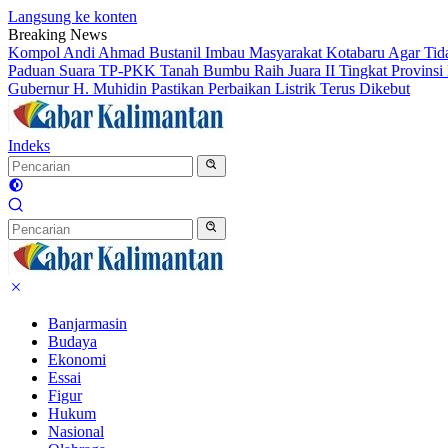
Langsung ke konten
Breaking News
Kompol Andi Ahmad Bustanil Imbau Masyarakat Kotabaru Agar Ti
Paduan Suara TP-PKK Tanah Bumbu Raih Juara II Tingkat Provinsi 
Gubernur H. Muhidin Pastikan Perbaikan Listrik Terus Dikebut
Indeks
Banjarmasin
Budaya
Ekonomi
Essai
Figur
Hukum
Nasional