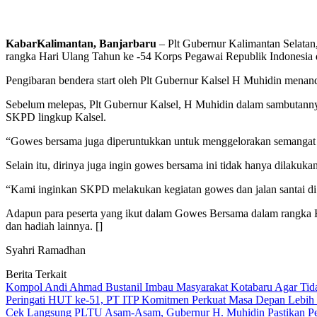
KabarKalimantan, Banjarbaru
– Plt Gubernur Kalimantan Selata
rangka Hari Ulang Tahun ke -54 Korps Pegawai Republik Indonesia 
Pengibaran bendera start oleh Plt Gubernur Kalsel H Muhidin mena
Sebelum melepas, Plt Gubernur Kalsel, H Muhidin dalam sambutannya
SKPD lingkup Kalsel.
“Gowes bersama juga diperuntukkan untuk menggelorakan semangat ola
Selain itu, dirinya juga ingin gowes bersama ini tidak hanya dilakuk
“Kami inginkan SKPD melakukan kegiatan gowes dan jalan santai di 
Adapun para peserta yang ikut dalam Gowes Bersama dalam rangka HU
dan hadiah lainnya. []
Syahri Ramadhan
Berita Terkait
Kompol Andi Ahmad Bustanil Imbau Masyarakat Kotabaru Agar Ti
Peringati HUT ke-51, PT ITP Komitmen Perkuat Masa Depan Lebih
Cek Langsung PLTU Asam-Asam, Gubernur H. Muhidin Pastikan Perb