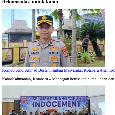
Rekomendasi untuk kamu
Kompol Andi Ahmad Bustanil Imbau Masyarakat Kotabaru Agar Ti
KabarKalimantan, Kotabaru – Mencegah kerusakan hutan, lahan dan 