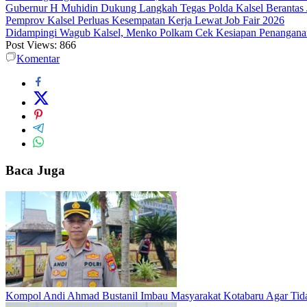
Gubernur H Muhidin Dukung Langkah Tegas Polda Kalsel Berantas 
Pemprov Kalsel Perluas Kesempatan Kerja Lewat Job Fair 2026
Didampingi Wagub Kalsel, Menko Polkam Cek Kesiapan Penangana
Post Views:
866
Komentar
Baca Juga
Kompol Andi Ahmad Bustanil Imbau Masyarakat Kotabaru Agar Ti