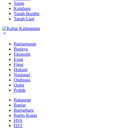
Tapin
Kotabaru
Tanah Bumbu
Tanah Laut
Banjarmasin
Budaya
Ekonomi
Essai
Figur
Hukum
Nasional
Olahraga
Opini
Politik
Balangan
Banjar
Banjarbaru
Barito Kuala
HSS
HST