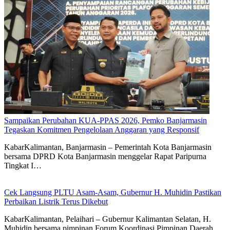
Sampaikan Perubahan KUA-PPAS 2026, Pemko Banjarmasin
Tegaskan Komitmen Pengelolaan Anggaran yang Responsif
KabarKalimantan, Banjarmasin – Pemerintah Kota Banjarmasin
bersama DPRD Kota Banjarmasin menggelar Rapat Paripurna
Tingkat I…
Cek Langsung PLTU Asam-Asam, Gubernur H. Muhidin Pastikan
Perbaikan Listrik Terus Dikebut
KabarKalimantan, Pelaihari – Gubernur Kalimantan Selatan, H.
Muhidin bersama pimpinan Forum Koordinasi Pimpinan Daerah