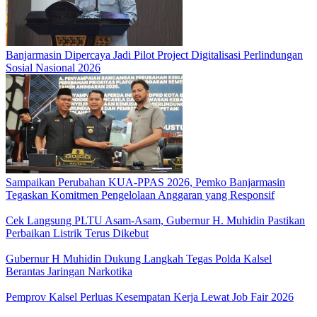
Banjarmasin Dipercaya Jadi Pilot Project Digitalisasi Perlindungan
Sosial Nasional 2026
Sampaikan Perubahan KUA-PPAS 2026, Pemko Banjarmasin
Tegaskan Komitmen Pengelolaan Anggaran yang Responsif
Cek Langsung PLTU Asam-Asam, Gubernur H. Muhidin Pastikan
Perbaikan Listrik Terus Dikebut
Gubernur H Muhidin Dukung Langkah Tegas Polda Kalsel
Berantas Jaringan Narkotika
Pemprov Kalsel Perluas Kesempatan Kerja Lewat Job Fair 2026