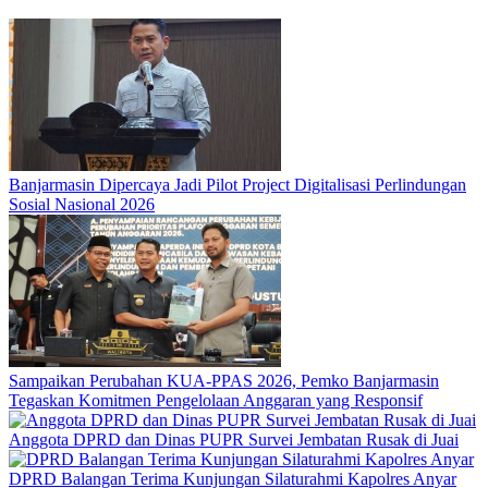
Banjarmasin Dipercaya Jadi Pilot Project Digitalisasi Perlindungan
Sosial Nasional 2026
Sampaikan Perubahan KUA-PPAS 2026, Pemko Banjarmasin
Tegaskan Komitmen Pengelolaan Anggaran yang Responsif
Anggota DPRD dan Dinas PUPR Survei Jembatan Rusak di Juai
DPRD Balangan Terima Kunjungan Silaturahmi Kapolres Anyar