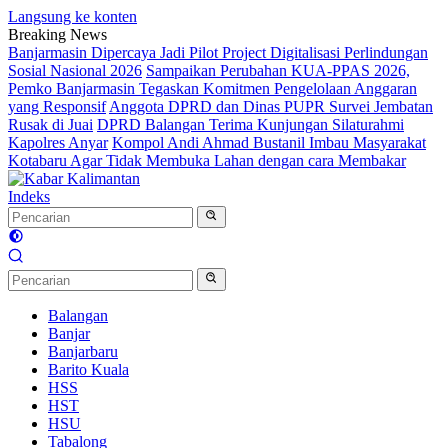
Langsung ke konten
Breaking News
Banjarmasin Dipercaya Jadi Pilot Project Digitalisasi Perlindungan
Sosial Nasional 2026
Sampaikan Perubahan KUA-PPAS 2026,
Pemko Banjarmasin Tegaskan Komitmen Pengelolaan Anggaran
yang Responsif
Anggota DPRD dan Dinas PUPR Survei Jembatan
Rusak di Juai
DPRD Balangan Terima Kunjungan Silaturahmi
Kapolres Anyar
Kompol Andi Ahmad Bustanil Imbau Masyarakat
Kotabaru Agar Tidak Membuka Lahan dengan cara Membakar
Indeks
Balangan
Banjar
Banjarbaru
Barito Kuala
HSS
HST
HSU
Tabalong