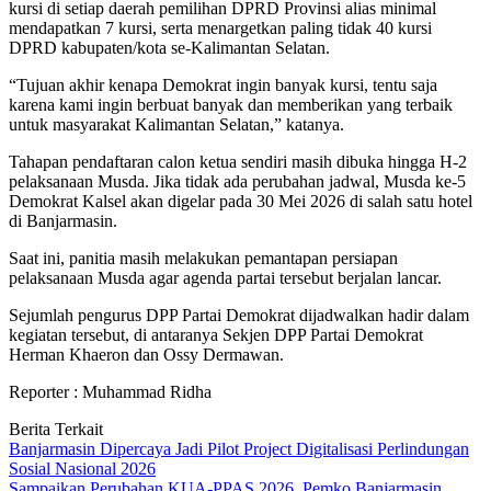
kursi di setiap daerah pemilihan DPRD Provinsi alias minimal
mendapatkan 7 kursi, serta menargetkan paling tidak 40 kursi
DPRD kabupaten/kota se-Kalimantan Selatan.
“Tujuan akhir kenapa Demokrat ingin banyak kursi, tentu saja
karena kami ingin berbuat banyak dan memberikan yang terbaik
untuk masyarakat Kalimantan Selatan,” katanya.
Tahapan pendaftaran calon ketua sendiri masih dibuka hingga H-2
pelaksanaan Musda. Jika tidak ada perubahan jadwal, Musda ke-5
Demokrat Kalsel akan digelar pada 30 Mei 2026 di salah satu hotel
di Banjarmasin.
Saat ini, panitia masih melakukan pemantapan persiapan
pelaksanaan Musda agar agenda partai tersebut berjalan lancar.
Sejumlah pengurus DPP Partai Demokrat dijadwalkan hadir dalam
kegiatan tersebut, di antaranya Sekjen DPP Partai Demokrat
Herman Khaeron dan Ossy Dermawan.
Reporter : Muhammad Ridha
Berita Terkait
Banjarmasin Dipercaya Jadi Pilot Project Digitalisasi Perlindungan
Sosial Nasional 2026
Sampaikan Perubahan KUA-PPAS 2026, Pemko Banjarmasin