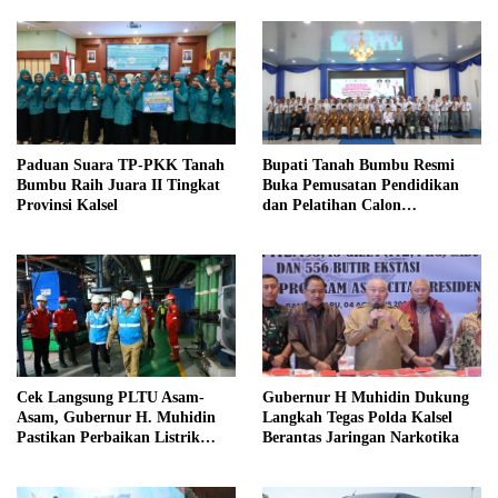
Paduan Suara TP-PKK Tanah
Bupati Tanah Bumbu Resmi
Bumbu Raih Juara II Tingkat
Buka Pemusatan Pendidikan
Provinsi Kalsel
dan Pelatihan Calon
Paskibraka 2026
Cek Langsung PLTU Asam-
Gubernur H Muhidin Dukung
Asam, Gubernur H. Muhidin
Langkah Tegas Polda Kalsel
Pastikan Perbaikan Listrik
Berantas Jaringan Narkotika
Terus Dikebut