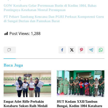
GOW Kotabaru Gelar Pertemuan Rutin di Kodim 1004, Bahas
Pentingnya Kesehatan Mental Perempuan
PT Pelsart Tambang Kencana Dan PGRI Perkuat Kompetensi Guru
di Sungai Durian dan Pamukan Barat
Post Views:
1,288
Baca Juga
HUT Kodam XXII/Tambun
Empat Atlet Rifle Perbakin
Bungai, Kodim 1004 Kotabaru
Kotabaru Sukses Raih Medali