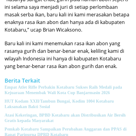
ini selama saya menjadi juri di setiap perlombaan
masak serba ikan, baru kali ini kami merasakan betapa
enaknya rasa ikan abon dan hanya ada di kabupaten
Kotabaru,” ucap Brian Wicaksono.
Baru kali ini kami menemukan rasa ikan abon yang
rasanya gurih dan benar-benar enak, keliling kami di
wilayah Indonesia ini hanya di kabupaten Kotabaru
yang benar-benar rasa ikan abon gurih dan enak.
Berita Terkait
Empat Atlet Rifle Perbakin Kotabaru Sukses Raih Medali pada
Kejuaraan Menembak Wali Kota Cup Banjarmasin 2026
HUT Kodam XXII/Tambun Bungai, Kodim 1004 Kotabaru
Laksanakan Bakti Sosial
Atasi Kekeringan, BPBD Kotabaru akan Distribusikan Air Bersih
Gratis kepada Masyarakat
Pemkab Kotabaru Sampaikan Perubahan Anggaran dan PPAS di
Rapat Paripurna DPRD Kotabaru