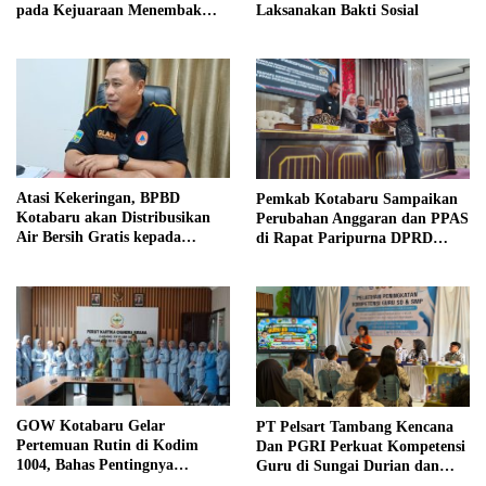
Laksanakan Bakti Sosial
pada Kejuaraan Menembak
Wali Kota Cup Banjarmasin
2026
Atasi Kekeringan, BPBD
Pemkab Kotabaru Sampaikan
Kotabaru akan Distribusikan
Perubahan Anggaran dan PPAS
Air Bersih Gratis kepada
di Rapat Paripurna DPRD
Masyarakat
Kotabaru
GOW Kotabaru Gelar
PT Pelsart Tambang Kencana
Pertemuan Rutin di Kodim
Dan PGRI Perkuat Kompetensi
1004, Bahas Pentingnya
Guru di Sungai Durian dan
Kesehatan Mental Perempuan
Pamukan Barat