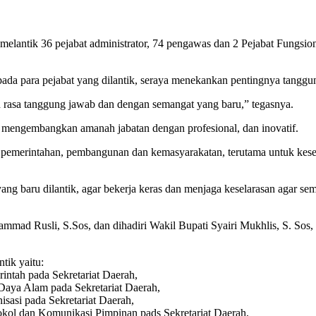
lantik 36 pejabat administrator, 74 pengawas dan 2 Pejabat Fungsio
da para pejabat yang dilantik, seraya menekankan pentingnya tanggu
 rasa tanggung jawab dan dengan semangat yang baru,” tegasnya.
at mengembangkan amanah jabatan dengan profesional, dan inovatif.
as pemerintahan, pembangunan dan kemasyarakatan, terutama untuk kes
ng baru dilantik, agar bekerja keras dan menjaga keselarasan agar se
mmad Rusli, S.Sos, dan dihadiri Wakil Bupati Syairi Mukhlis, S. Sos, 
tik yaitu:
ntah pada Sekretariat Daerah,
Daya Alam pada Sekretariat Daerah,
sasi pada Sekretariat Daerah,
okol dan Komunikasi Pimpinan pads Sekretariat Daerah,