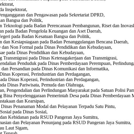
ektorat,
a Inspektorat,
 Penganggaran dan Pengawasan pada Sekretariat DPRD,
an Bangsa dan Politik,
n Teknologi pada Badan Perencanaan Pembangunan, Riset dan Inovas
aan pada Badan Pengelola Keuangan dan Aset Daerah,
Negeri pada Badan Kesatuan Bangsa dan Politik,
han dan Kesiapsiagaan pada Badan Penanggulangan Bencana Daerah,
 dan Non Formal pada Dinas Pendidikan dan Kebudayaan,
sae pada Dinas Pendidikan dan Kebudayaan,
Transmigrasi pada Dinas Ketenagakerjaan dan Transmigrasi,
endalian Penduduk pada Dinas Pemberdayaan Perempuan, Perlindung
k dan Persandian pada Dinas Komunikasi dan Informatika,
inas Koperasi, Perindustrian dan Perdagangan,
da Dinas Koperasi, Perindustrian dan Perdagangan,
ada Dinas Pariwisata, Pemuda dan Olahraga,
n, Pengendalian dan Perlindungan Masyarakat pada Satuan Polisi P
ang Bina Penyelenggaraan Pemerintah Desa pada Dinas Pemberdayaan 
ustakaan dan Kearsipan,
a Dinas Penanaman Modal dan Pelayanan Terpadu Satu Pintu,
osial pada Dinas Sosial,
n dan Kebidanan pada RSUD Pangeran Jaya Sumitra,
rmasian dan Pelayanan Penunjang pada RSUD Pangeran Jaya Sumitra,
au Laut Sigam,
ut Tengah,