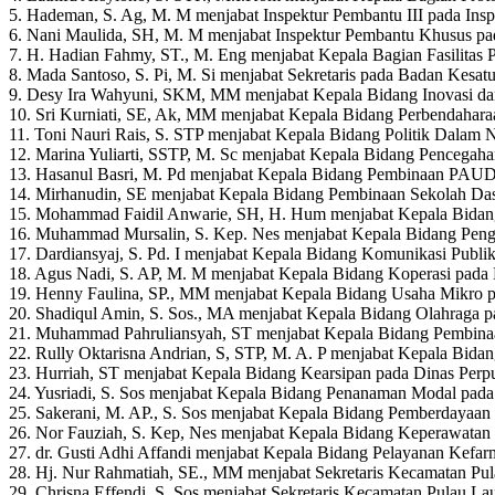
5. Hademan, S. Ag, M. M menjabat Inspektur Pembantu III pada Insp
6. Nani Maulida, SH, M. M menjabat Inspektur Pembantu Khusus pad
7. H. Hadian Fahmy, ST., M. Eng menjabat Kepala Bagian Fasilitas
8. Mada Santoso, S. Pi, M. Si menjabat Sekretaris pada Badan Kesatu
9. Desy Ira Wahyuni, SKM, MM menjabat Kepala Bidang Inovasi da
10. Sri Kurniati, SE, Ak, MM menjabat Kepala Bidang Perbendahar
11. Toni Nauri Rais, S. STP menjabat Kepala Bidang Politik Dalam 
12. Marina Yuliarti, SSTP, M. Sc menjabat Kepala Bidang Pencega
13. Hasanul Basri, M. Pd menjabat Kepala Bidang Pembinaan PAUD
14. Mirhanudin, SE menjabat Kepala Bidang Pembinaan Sekolah Da
15. Mohammad Faidil Anwarie, SH, H. Hum menjabat Kepala Bidang 
16. Muhammad Mursalin, S. Kep. Nes menjabat Kepala Bidang Peng
17. Dardiansyaj, S. Pd. I menjabat Kepala Bidang Komunikasi Publi
18. Agus Nadi, S. AP, M. M menjabat Kepala Bidang Koperasi pada D
19. Henny Faulina, SP., MM menjabat Kepala Bidang Usaha Mikro pa
20. Shadiqul Amin, S. Sos., MA menjabat Kepala Bidang Olahraga p
21. Muhammad Pahruliansyah, ST menjabat Kepala Bidang Pembinaa
22. Rully Oktarisna Andrian, S, STP, M. A. P menjabat Kepala Bid
23. Hurriah, ST menjabat Kepala Bidang Kearsipan pada Dinas Perp
24. Yusriadi, S. Sos menjabat Kepala Bidang Penanaman Modal pad
25. Sakerani, M. AP., S. Sos menjabat Kepala Bidang Pemberdayaan S
26. Nor Fauziah, S. Kep, Nes menjabat Kepala Bidang Keperawata
27. dr. Gusti Adhi Affandi menjabat Kepala Bidang Pelayanan Kefa
28. Hj. Nur Rahmatiah, SE., MM menjabat Sekretaris Kecamatan Pul
29. Chrisna Effendi, S. Sos menjabat Sekretaris Kecamatan Pulau La