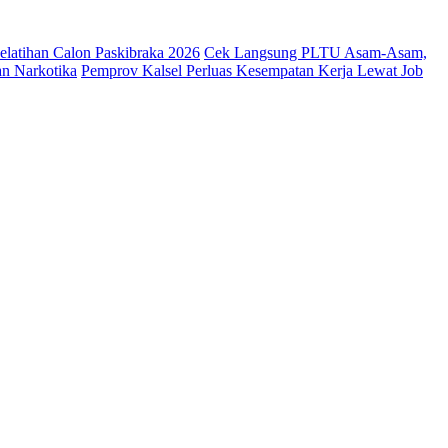
latihan Calon Paskibraka 2026
Cek Langsung PLTU Asam-Asam,
an Narkotika
Pemprov Kalsel Perluas Kesempatan Kerja Lewat Job