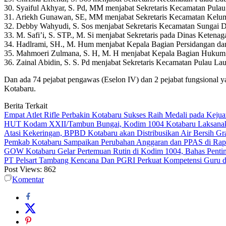
30. Syaiful Akhyar, S. Pd, MM menjabat Sekretaris Kecamatan Pulau
31. Ariekh Gunawan, SE, MM menjabat Sekretaris Kecamatan Kelu
32. Debby Wahyudi, S. Sos menjabat Sekretaris Kecamatan Sungai D
33. M. Safi’i, S. STP., M. Si menjabat Sekretaris pada Dinas Ketenag
34. Hadlrami, SH., M. Hum menjabat Kepala Bagian Persidangan d
35. Mahmoeri Zulmana, S. H, M. H menjabat Kepala Bagian Hukum 
36. Zainal Abidin, S. S. Pd menjabat Sekretaris Kecamatan Pulau Lau
Dan ada 74 pejabat pengawas (Eselon IV) dan 2 pejabat fungsional y
Kotabaru.
Berita Terkait
Empat Atlet Rifle Perbakin Kotabaru Sukses Raih Medali pada Kej
HUT Kodam XXII/Tambun Bungai, Kodim 1004 Kotabaru Laksanaka
Atasi Kekeringan, BPBD Kotabaru akan Distribusikan Air Bersih Gr
Pemkab Kotabaru Sampaikan Perubahan Anggaran dan PPAS di Rap
GOW Kotabaru Gelar Pertemuan Rutin di Kodim 1004, Bahas Penti
PT Pelsart Tambang Kencana Dan PGRI Perkuat Kompetensi Guru d
Post Views:
862
Komentar