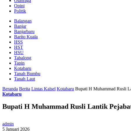
Olahraga
Opini
Politik
Balangan
Banjar
Banjarbaru
Barito Kuala
HSS
HST
HSU
Tabalong
Tapin
Kotabaru
Tanah Bumbu
Tanah Laut
Beranda
Berita
Lintas Kalsel
Kotabaru
Bupati H Muhammad Rusli Lan
Kotabaru
Bupati H Muhammad Rusli Lantik Pejabat
admin
5 Januari 2026