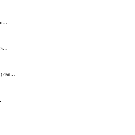
tan…
ara…
A) dan…
…