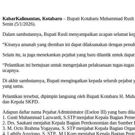
KabarKalimantan, Kotabaru
– Bupati Kotabaru Muhammad Rusli me
Senin (5/1/2026).
Dalam sambutannya, Bupati Rusli menyampaikan ucapan selamat kepa
“Kiranya amanah yang diemban ini dapat dilaksanakan dengan penuh
Selain itu, ia juga menekankan pejabat yang baru dilantik untuk dap
“Pelantikan ini bertujuan untuk mengerjakan pelaksanaan tugas-tug
ucapnya.
Di akhir sambutannya, Bupati mengingatkan kepada seluruh pejabat ya
yang sama.
Pelantikan tersebut, dipimpin langsung oleh Bupati Kotabaru H. Muha
dan Kepala SKPD.
Adapun daftar nama Pejabat Administrator (Eselon III) yang baru dilan
1. Gusti Muhammad Lazwardi, S.STP menjabat Kepala Bagian Pemeri
2. ⁠Drs. Saukani menjabat Kepala Bagian Perekonomian dan Sumber 
3. ⁠M. Octo Brahma Yogayana, S. STP menjabat Kepala Bagian Organi
4. Lathifu Arsyiono, S. STP., M.I.Kom menjabat Kepala Bagian Prot