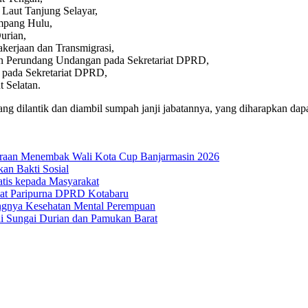
 Laut Tanjung Selayar,
mpang Hulu,
urian,
akerjaan dan Transmigrasi,
an Perundang Undangan pada Sekretariat DPRD,
pada Sekretariat DPRD,
t Selatan.
ang dilantik dan diambil sumpah janji jabatannya, yang diharapkan da
uaraan Menembak Wali Kota Cup Banjarmasin 2026
n Bakti Sosial
atis kepada Masyarakat
at Paripurna DPRD Kotabaru
ngnya Kesehatan Mental Perempuan
i Sungai Durian dan Pamukan Barat