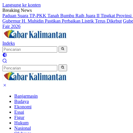
Langsung ke konten
Breaking News
Paduan Suara TP-PKK Tanah Bumbu Raih Juara II Tingkat Provinsi 
Gubernur H. Muhidin Pastikan Perbaikan Listrik Terus Dikebut
Gube
Fair 2026
Indeks
Banjarmasin
Budaya
Ekonomi
Essai
Figur
Hukum
Nasional