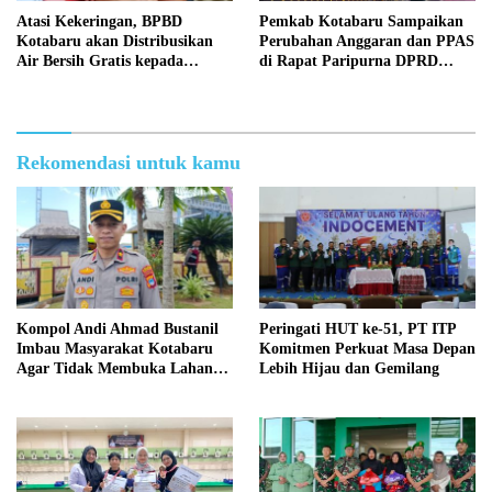
Atasi Kekeringan, BPBD
Pemkab Kotabaru Sampaikan
Kotabaru akan Distribusikan
Perubahan Anggaran dan PPAS
Air Bersih Gratis kepada
di Rapat Paripurna DPRD
Masyarakat
Kotabaru
Rekomendasi untuk kamu
Kompol Andi Ahmad Bustanil
Peringati HUT ke-51, PT ITP
Imbau Masyarakat Kotabaru
Komitmen Perkuat Masa Depan
Agar Tidak Membuka Lahan
Lebih Hijau dan Gemilang
dengan cara Membakar