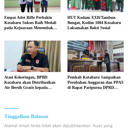
Empat Atlet Rifle Perbakin
HUT Kodam XXII/Tambun
Kotabaru Sukses Raih Medali
Bungai, Kodim 1004 Kotabaru
pada Kejuaraan Menembak
Laksanakan Bakti Sosial
Wali Kota Cup Banjarmasin
2026
Atasi Kekeringan, BPBD
Pemkab Kotabaru Sampaikan
Kotabaru akan Distribusikan
Perubahan Anggaran dan PPAS
Air Bersih Gratis kepada
di Rapat Paripurna DPRD
Masyarakat
Kotabaru
Tinggalkan Balasan
Alamat email Anda tidak akan dipublikasikan.
Ruas yang