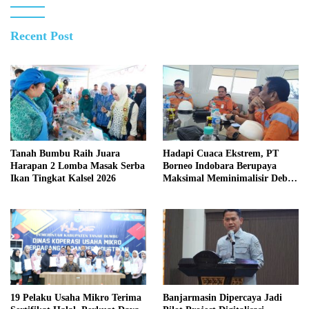
Recent Post
Tanah Bumbu Raih Juara
Hadapi Cuaca Ekstrem, PT
Harapan 2 Lomba Masak Serba
Borneo Indobara Berupaya
Ikan Tingkat Kalsel 2026
Maksimal Meminimalisir Debu
dan Perketat Penyiraman Air di
Sejumlah Titik Rawan Polusi
19 Pelaku Usaha Mikro Terima
Banjarmasin Dipercaya Jadi