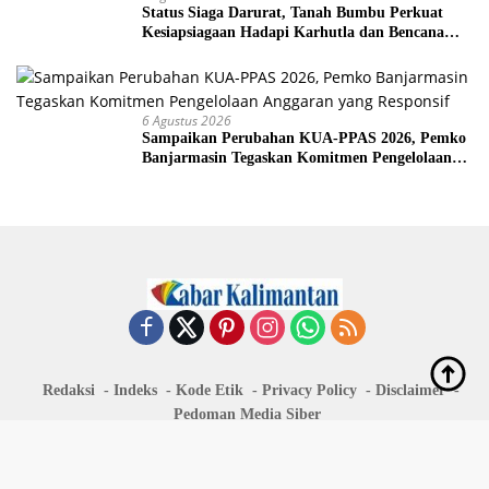
Status Siaga Darurat, Tanah Bumbu Perkuat
Kesiapsiagaan Hadapi Karhutla dan Bencana
Hidrometeorologi
6 Agustus 2026
Sampaikan Perubahan KUA-PPAS 2026, Pemko
Banjarmasin Tegaskan Komitmen Pengelolaan
Anggaran yang Responsif
Redaksi
Indeks
Kode Etik
Privacy Policy
Disclaimer
Pedoman Media Siber
Copyright @ 2024 redkal.com -Hanif Arkan-