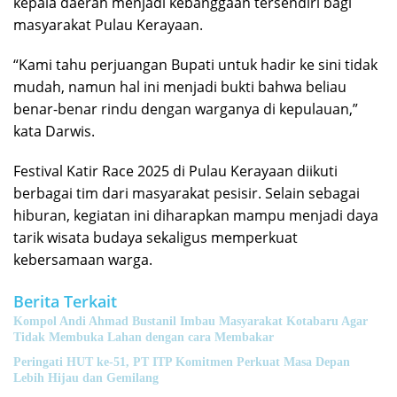
kepala daerah menjadi kebanggaan tersendiri bagi
masyarakat Pulau Kerayaan.
“Kami tahu perjuangan Bupati untuk hadir ke sini tidak
mudah, namun hal ini menjadi bukti bahwa beliau
benar-benar rindu dengan warganya di kepulauan,”
kata Darwis.
Festival Katir Race 2025 di Pulau Kerayaan diikuti
berbagai tim dari masyarakat pesisir. Selain sebagai
hiburan, kegiatan ini diharapkan mampu menjadi daya
tarik wisata budaya sekaligus memperkuat
kebersamaan warga.
Berita Terkait
Kompol Andi Ahmad Bustanil Imbau Masyarakat Kotabaru Agar
Tidak Membuka Lahan dengan cara Membakar
Peringati HUT ke-51, PT ITP Komitmen Perkuat Masa Depan
Lebih Hijau dan Gemilang