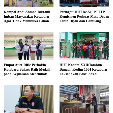
Kompol Andi Ahmad Bustanil
Peringati HUT ke-51, PT ITP
Imbau Masyarakat Kotabaru
Komitmen Perkuat Masa Depan
Agar Tidak Membuka Lahan
Lebih Hijau dan Gemilang
dengan cara Membakar
Empat Atlet Rifle Perbakin
HUT Kodam XXII/Tambun
Kotabaru Sukses Raih Medali
Bungai, Kodim 1004 Kotabaru
pada Kejuaraan Menembak
Laksanakan Bakti Sosial
Wali Kota Cup Banjarmasin
2026