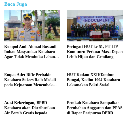
Baca Juga
Kompol Andi Ahmad Bustanil
Peringati HUT ke-51, PT ITP
Imbau Masyarakat Kotabaru
Komitmen Perkuat Masa Depan
Agar Tidak Membuka Lahan
Lebih Hijau dan Gemilang
dengan cara Membakar
Empat Atlet Rifle Perbakin
HUT Kodam XXII/Tambun
Kotabaru Sukses Raih Medali
Bungai, Kodim 1004 Kotabaru
pada Kejuaraan Menembak
Laksanakan Bakti Sosial
Wali Kota Cup Banjarmasin
2026
Atasi Kekeringan, BPBD
Pemkab Kotabaru Sampaikan
Kotabaru akan Distribusikan
Perubahan Anggaran dan PPAS
Air Bersih Gratis kepada
di Rapat Paripurna DPRD
Masyarakat
Kotabaru