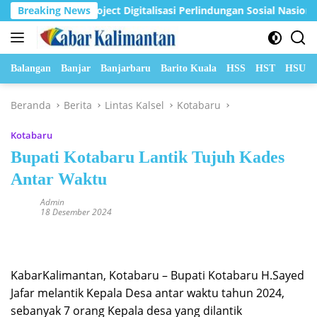
Langsung
 Jadi Pilot Project Digitalisasi Perlindungan Sosial Nasional 202
Breaking News
ke
konten
Balangan
Banjar
Banjarbaru
Barito Kuala
HSS
HST
HSU
Beranda
Berita
Lintas Kalsel
Kotabaru
Kotabaru
Bupati Kotabaru Lantik Tujuh Kades
Antar Waktu
Admin
18 Desember 2024
KabarKalimantan, Kotabaru – Bupati Kotabaru H.Sayed
Jafar melantik Kepala Desa antar waktu tahun 2024,
sebanyak 7 orang Kepala desa yang dilantik