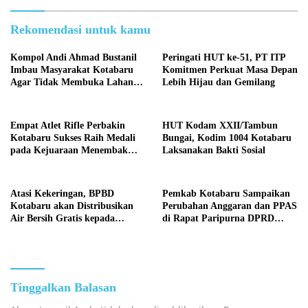
Rekomendasi untuk kamu
Kompol Andi Ahmad Bustanil
Peringati HUT ke-51, PT ITP
Imbau Masyarakat Kotabaru
Komitmen Perkuat Masa Depan
Agar Tidak Membuka Lahan
Lebih Hijau dan Gemilang
dengan cara Membakar
Empat Atlet Rifle Perbakin
HUT Kodam XXII/Tambun
Kotabaru Sukses Raih Medali
Bungai, Kodim 1004 Kotabaru
pada Kejuaraan Menembak
Laksanakan Bakti Sosial
Wali Kota Cup Banjarmasin
2026
Atasi Kekeringan, BPBD
Pemkab Kotabaru Sampaikan
Kotabaru akan Distribusikan
Perubahan Anggaran dan PPAS
Air Bersih Gratis kepada
di Rapat Paripurna DPRD
Masyarakat
Kotabaru
Tinggalkan Balasan