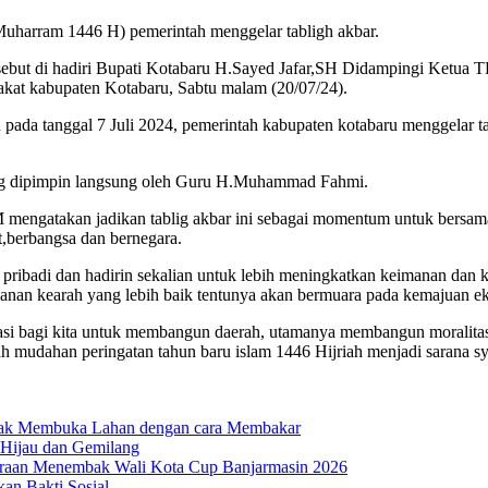
Muharram 1446 H) pemerintah menggelar tabligh akbar.
sebut di hadiri Bupati Kotabaru H.Sayed Jafar,SH Didampingi Ketua 
at kabupaten Kotabaru, Sabtu malam (20/07/24).
h pada tanggal 7 Juli 2024, pemerintah kabupaten kotabaru menggel
ang dipimpin langsung oleh Guru H.Muhammad Fahmi.
engatakan jadikan tablig akbar ini sebagai momentum untuk bersama sa
t,berbangsa dan bernegara.
a pribadi dan hadirin sekalian untuk lebih meningkatkan keimanan da
nan kearah yang lebih baik tentunya akan bermuara pada kemajuan ek
tivasi bagi kita untuk membangun daerah, utamanya membangun moralit
 mudahan peringatan tahun baru islam 1446 Hijriah menjadi sarana sy
dak Membuka Lahan dengan cara Membakar
 Hijau dan Gemilang
uaraan Menembak Wali Kota Cup Banjarmasin 2026
n Bakti Sosial