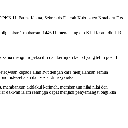
TP.PKK Hj.Fatma Idiana, Sekretaris Daerah Kabupaten Kotabaru Drs.
ar tablig akbar 1 muharram 1446 H, mendatangkan KH.Hasanudin HB
ma mengintropeksi diri dan berhijrah ke hal yang lebih positif
n ketaqwaan kepada allah swt dengan cara menjalankan semua
onomi,kesehatan dan sosial dimasyarakat.
as, membangun akhlakul karimah, membangun nilai nilai dan
iar dakwah islam sehingga dapat menjadi penyemangat bagi kita