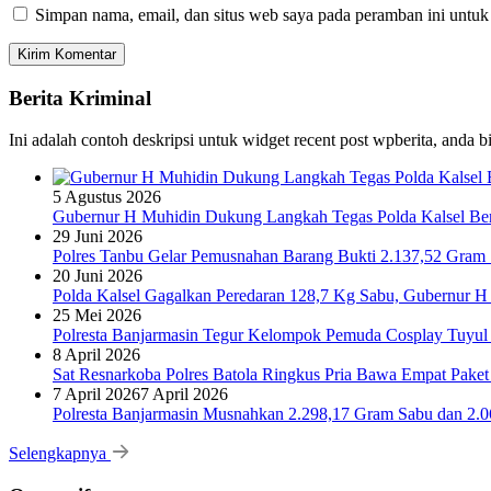
Simpan nama, email, dan situs web saya pada peramban ini untuk
Berita Kriminal
Ini adalah contoh deskripsi untuk widget recent post wpberita, anda 
5 Agustus 2026
Gubernur H Muhidin Dukung Langkah Tegas Polda Kalsel Bera
29 Juni 2026
Polres Tanbu Gelar Pemusnahan Barang Bukti 2.137,52 Gram Sa
20 Juni 2026
Polda Kalsel Gagalkan Peredaran 128,7 Kg Sabu, Gubernur H 
25 Mei 2026
Polresta Banjarmasin Tegur Kelompok Pemuda Cosplay Tuyul 
8 April 2026
Sat Resnarkoba Polres Batola Ringkus Pria Bawa Empat Pake
7 April 2026
7 April 2026
Polresta Banjarmasin Musnahkan 2.298,17 Gram Sabu dan 2.064
Selengkapnya