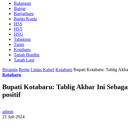
Balangan
Banjar
Banjarbaru
Barito Kuala
HSS
HST
HSU
Tabalong
Tapin
Kotabaru
Tanah Bumbu
Tanah Laut
Beranda
Berita
Lintas Kalsel
Kotabaru
Bupati Kotabaru: Tablig Akba
Kotabaru
Bupati Kotabaru: Tablig Akbar Ini Sebag
positif
admin
21 Juli 2024