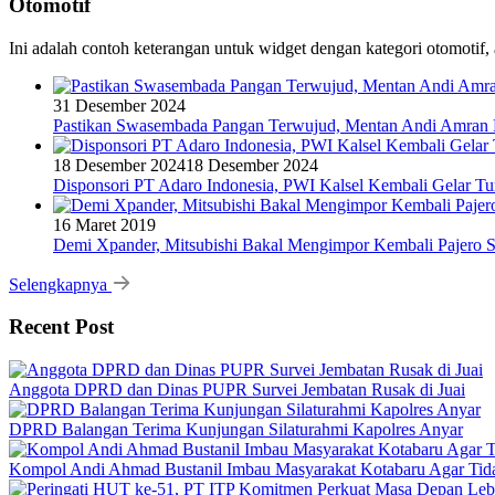
Otomotif
Ini adalah contoh keterangan untuk widget dengan kategori otomoti
31 Desember 2024
Pastikan Swasembada Pangan Terwujud, Mentan Andi Amran B
18 Desember 2024
18 Desember 2024
Disponsori PT Adaro Indonesia, PWI Kalsel Kembali Gelar Tu
16 Maret 2019
Demi Xpander, Mitsubishi Bakal Mengimpor Kembali Pajero S
Selengkapnya
Recent Post
Anggota DPRD dan Dinas PUPR Survei Jembatan Rusak di Juai
DPRD Balangan Terima Kunjungan Silaturahmi Kapolres Anyar
Kompol Andi Ahmad Bustanil Imbau Masyarakat Kotabaru Agar Ti