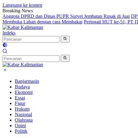
Langsung ke konten
Breaking News
Anggota DPRD dan Dinas PUPR Survei Jembatan Rusak di Juai
DPR
Membuka Lahan dengan cara Membakar
Peringati HUT ke-51, PT 
Indeks
Banjarmasin
Budaya
Ekonomi
Essai
Figur
Hukum
Nasional
Olahraga
Opini
Politik