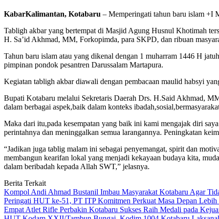
KabarKalimantan, Kotabaru
– Memperingati tahun baru islam +I 
Tabligh akbar yang bertempat di Masjid Agung Husnul Khotimah ter
H. Sa’id Akhmad, MM, Forkopimda, para SKPD, dan ribuan masyarak
Tahun baru islam atau yang dikenal dengan 1 muharram 1446 H jatu
pimpinan pondok pesantren Darussalam Martapura.
Kegiatan tabligh akbar diawali dengan pembacaan maulid habsyi y
Bupati Kotabaru melalui Sekretaris Daerah Drs. H.Said Akhmad, MM m
dalam berbagai aspek,baik dalam konteks ibadah,sosial,bermasyaraka
Maka dari itu,pada kesempatan yang baik ini kami mengajak diri say
perintahnya dan meninggalkan semua larangannya. Peningkatan keima
“Jadikan juga tablig malam ini sebagai penyemangat, spirit dan mo
membangun kearifan lokal yang menjadi kekayaan budaya kita, mudah
dalam beribadah kepada Allah SWT,” jelasnya.
Berita Terkait
Kompol Andi Ahmad Bustanil Imbau Masyarakat Kotabaru Agar Ti
Peringati HUT ke-51, PT ITP Komitmen Perkuat Masa Depan Lebih
Empat Atlet Rifle Perbakin Kotabaru Sukses Raih Medali pada Kej
HUT Kodam XXII/Tambun Bungai, Kodim 1004 Kotabaru Laksanaka