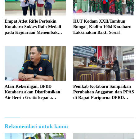
Empat Atlet Rifle Perbakin
HUT Kodam XXII/Tambun
Kotabaru Sukses Raih Medali
Bungai, Kodim 1004 Kotabaru
pada Kejuaraan Menembak
Laksanakan Bakti Sosial
Wali Kota Cup Banjarmasin
2026
Atasi Kekeringan, BPBD
Pemkab Kotabaru Sampaikan
Kotabaru akan Distribusikan
Perubahan Anggaran dan PPAS
Air Bersih Gratis kepada
di Rapat Paripurna DPRD
Masyarakat
Kotabaru
Rekomendasi untuk kamu