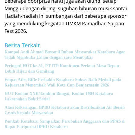
Beberapa doorprize nanti juga akan diundi setiap
Minggu dengan diiringi suguhan hiburan musik santai.
Hadiah-hadiah ini sumbangan dari beberapa sponsor
yang mendukung kegiatan UMKM Ramadhan Saijaan
Fest 2026.
Berita Terkait
Kompol Andi Ahmad Bustanil Imbau Masyarakat Kotabaru Agar
Tidak Membuka Lahan dengan cara Membakar
Peringati HUT ke-51, PT ITP Komitmen Perkuat Masa Depan
Lebih Hijau dan Gemilang
Empat Atlet Rifle Perbakin Kotabaru Sukses Raih Medali pada
Kejuaraan Menembak Wali Kota Cup Banjarmasin 2026
HUT Kodam XXII/Tambun Bungai, Kodim 1004 Kotabaru
Laksanakan Bakti Sosial
Atasi Kekeringan, BPBD Kotabaru akan Distribusikan Air Bersih
Gratis kepada Masyarakat
Pemkab Kotabaru Sampaikan Perubahan Anggaran dan PPAS di
Rapat Paripurna DPRD Kotabaru