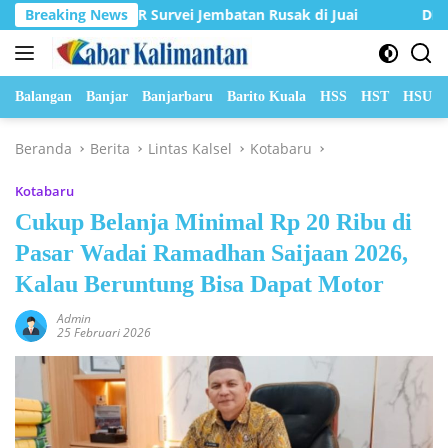
Langsung
nas PUPR Survei Jembatan Rusak di Juai
Breaking News
DPRD Balangan
ke
konten
Balangan
Banjar
Banjarbaru
Barito Kuala
HSS
HST
HSU
Beranda
Berita
Lintas Kalsel
Kotabaru
Kotabaru
Cukup Belanja Minimal Rp 20 Ribu di
Pasar Wadai Ramadhan Saijaan 2026,
Kalau Beruntung Bisa Dapat Motor
Admin
25 Februari 2026