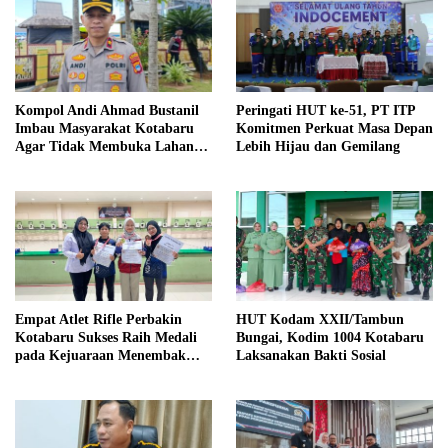
Kompol Andi Ahmad Bustanil
Peringati HUT ke-51, PT ITP
Imbau Masyarakat Kotabaru
Komitmen Perkuat Masa Depan
Agar Tidak Membuka Lahan
Lebih Hijau dan Gemilang
dengan cara Membakar
Empat Atlet Rifle Perbakin
HUT Kodam XXII/Tambun
Kotabaru Sukses Raih Medali
Bungai, Kodim 1004 Kotabaru
pada Kejuaraan Menembak
Laksanakan Bakti Sosial
Wali Kota Cup Banjarmasin
2026