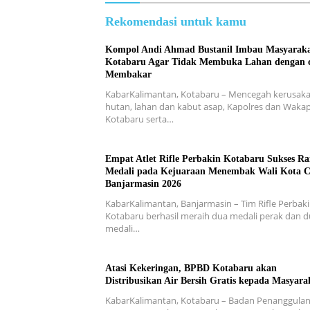
Rekomendasi untuk kamu
Kompol Andi Ahmad Bustanil Imbau Masyarak
Kotabaru Agar Tidak Membuka Lahan dengan 
Membakar
KabarKalimantan, Kotabaru – Mencegah kerusak
hutan, lahan dan kabut asap, Kapolres dan Wakap
Kotabaru serta…
Empat Atlet Rifle Perbakin Kotabaru Sukses Ra
Medali pada Kejuaraan Menembak Wali Kota 
Banjarmasin 2026
KabarKalimantan, Banjarmasin – Tim Rifle Perbak
Kotabaru berhasil meraih dua medali perak dan 
medali…
Atasi Kekeringan, BPBD Kotabaru akan
Distribusikan Air Bersih Gratis kepada Masyara
KabarKalimantan, Kotabaru – Badan Penanggula