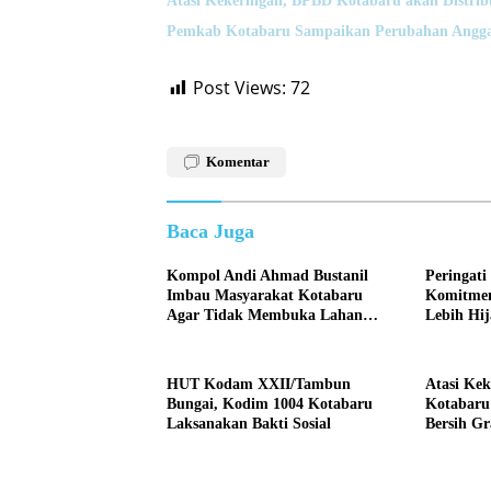
Atasi Kekeringan, BPBD Kotabaru akan Distrib
Pemkab Kotabaru Sampaikan Perubahan Angga
Post Views:
72
Komentar
Baca Juga
Kompol Andi Ahmad Bustanil
Peringati
Imbau Masyarakat Kotabaru
Komitmen
Agar Tidak Membuka Lahan
Lebih Hi
dengan cara Membakar
HUT Kodam XXII/Tambun
Atasi Ke
Bungai, Kodim 1004 Kotabaru
Kotabaru 
Laksanakan Bakti Sosial
Bersih Gr