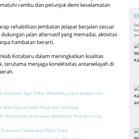
 mematuhi rambu dan petunjuk demi keselamatan
O
In
p rehabilitasi Jembatan Jelapat berjalan sesuai
ka
 dukungan jalan alternatif yang memadai, aktivitas
me
anpa hambatan berarti.
kab Kotabaru dalam meningkatkan kualitas
ik, terutama menjaga konektivitas antarwilayah di
aerah.
t Kotabaru Agar Tidak Membuka Lahan dengan cara
t Masa Depan Lebih Hijau dan Gemilang
Raih Medali pada Kejuaraan Menembak Wali Kota Cup
otabaru Laksanakan Bakti Sosial