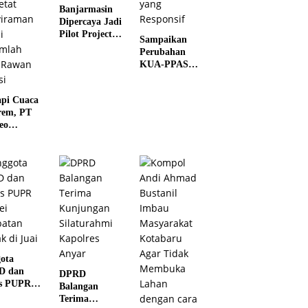
Banjarmasin
Dipercaya Jadi
Pilot Project
Sampaikan
Digitalisasi
Perubahan
Perlindungan
KUA-PPAS
Sosial Nasional
2026, Pemko
2026
Banjarmasin
pi Cuaca
Tegaskan
rem, PT
Komitmen
eo
Pengelolaan
bara Beru
Anggaran
yang Responsif
imal
nimalisir
 dan
etat
iraman
i
mlah Titik
n Polusi
ota
D dan
DPRD
s PUPR
Balangan
ei
Terima