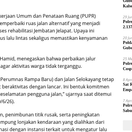
Gube
Kals
kerjaan Umum dan Penataan Ruang (PUPR)
29 Ju
Polr
perbaiki ruas jalan alternatif yang menjadi
2.13
s rehabilitasi Jembatan Jelapat. Upaya ini
us lalu lintas sekaligus memastikan kenyamanan
20 Ju
Pold
Gube
Jari
 Hamid, menegaskan bahwa perbaikan jalur
25 Me
Polr
agar aktivitas warga tidak terganggu.
Cosp
Kam
 (Perumnas Rampa Baru) dan Jalan Selokayang tetap
8 Apr
Sat 
t beraktivitas dengan lancar. Ini bentuk komitmen
Empa
eselamatan pengguna jalan,” ujarnya saat ditemui
Mand
/6/26).
7 Apr
Polr
Sabu
n, penimbunan titik rusak, serta peningkatan
pung lonjakan kendaraan yang dialihkan dari
nasi dengan instansi terkait untuk mengatur lalu