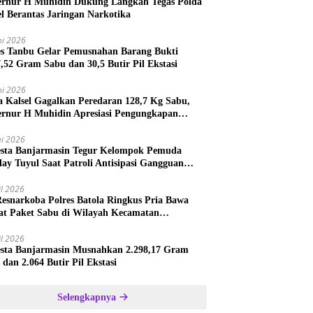
rnur H Muhidin Dukung Langkah Tegas Polda
el Berantas Jaringan Narkotika
ni 2026
es Tanbu Gelar Pemusnahan Barang Bukti
7,52 Gram Sabu dan 30,5 Butir Pil Ekstasi
ni 2026
a Kalsel Gagalkan Peredaran 128,7 Kg Sabu,
rnur H Muhidin Apresiasi Pengungkapan
ngan Narkotika Lintas Provinsi
i 2026
esta Banjarmasin Tegur Kelompok Pemuda
lay Tuyul Saat Patroli Antisipasi Gangguan
tibmas
il 2026
Resnarkoba Polres Batola Ringkus Pria Bawa
t Paket Sabu di Wilayah Kecamatan
astana
il 2026
esta Banjarmasin Musnahkan 2.298,17 Gram
 dan 2.064 Butir Pil Ekstasi
Selengkapnya