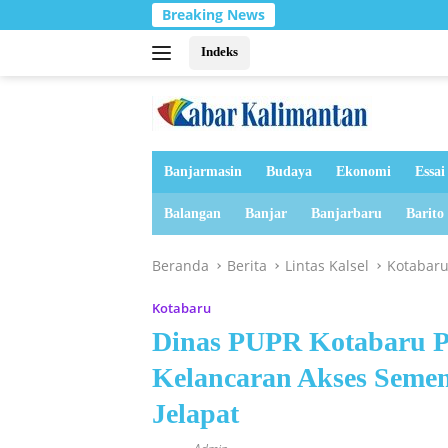
Langsung
Breaking News
ke
konten
Indeks
Banjarmasin
Budaya
Ekonomi
Essai
Balangan
Banjar
Banjarbaru
Barito
Beranda
Berita
Lintas Kalsel
Kotabar
Kotabaru
Dinas PUPR Kotabaru Pe
Kelancaran Akses Semen
Jelapat