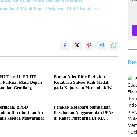
usikan Air Bersih Gratis kepada Masyarakat
ran dan PPAS di Rapat Paripurna DPRD Kotabaru
Rec
 HUT ke-51, PT ITP
Empat Atlet Rifle Perbakin
 Perkuat Masa Depan
Kotabaru Sukses Raih Medali
jau dan Gemilang
pada Kejuaraan Menembak Wali
Kota Cup Banjarmasin 2026
keringan, BPBD
Pemkab Kotabaru Sampaikan
akan Distribusikan Air
Perubahan Anggaran dan PPAS
atis kepada Masyarakat
di Rapat Paripurna DPRD
Kotabaru