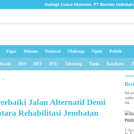
Hadapi Cuaca Ekstrem, PT Borneo Indobara Berupaya Ma
Figur
Hukum
Nasional
Olahraga
Opini
Politik
 Kuala
HSS
HST
HSU
Tabalong
Tapin
Kotabaru
T
u
Ber
Ini a
wpber
rbaiki Jalan Alternatif Demi
ini.
tara Rehabilitasi Jembatan
5 Agu