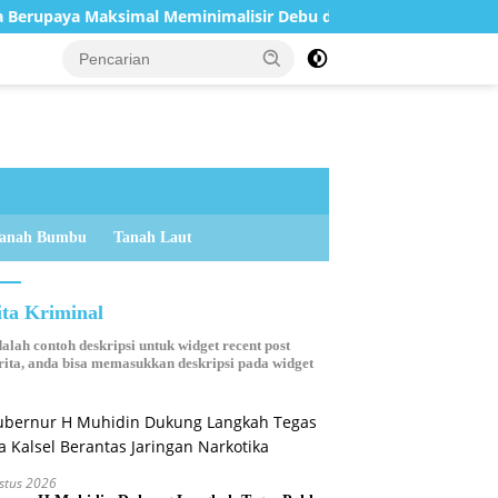
ksimal Meminimalisir Debu dan Perketat Penyiraman Air di Sej
anah Bumbu
Tanah Laut
ita Kriminal
dalah contoh deskripsi untuk widget recent post
ita, anda bisa memasukkan deskripsi pada widget
stus 2026