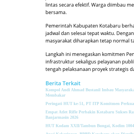
lintas secara efektif. Warga diimbau
bersama.
Pemerintah Kabupaten Kotabaru berhara
jadwal dan selesai tepat waktu. Dengan
masyarakat diharapkan tetap normal t
Langkah ini menegaskan komitmen Pem
infrastruktur sekaligus pelayanan publ
tengah pelaksanaan proyek strategis d
Berita Terkait
Kompol Andi Ahmad Bustanil Imbau Masyaraka
Membakar
Peringati HUT ke-51, PT ITP Komitmen Perkua
Empat Atlet Rifle Perbakin Kotabaru Sukses 
Banjarmasin 2026
HUT Kodam XXII/Tambun Bungai, Kodim 1004 K