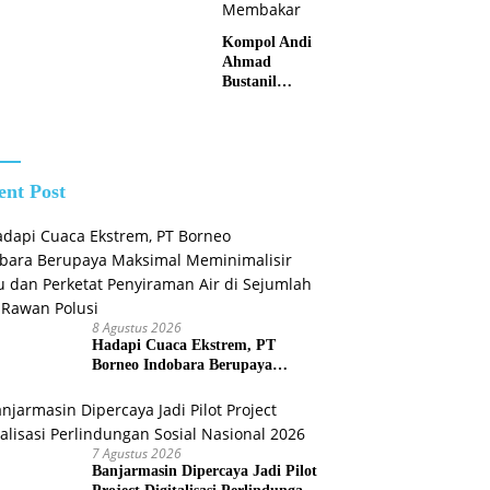
atan
Kunjungan
k di Juai
Silaturahmi
Kompol Andi
Kapolres
Ahmad
Anyar
Bustanil
Imbau
Masyarakat
Kotabaru Agar
Tidak
Membuka
ent Post
Lahan dengan
cara
Membakar
8 Agustus 2026
Hadapi Cuaca Ekstrem, PT
Borneo Indobara Berupaya
Maksimal Meminimalisir Debu
dan Perketat Penyiraman Air di
Sejumlah Titik Rawan Polusi
7 Agustus 2026
Banjarmasin Dipercaya Jadi Pilot