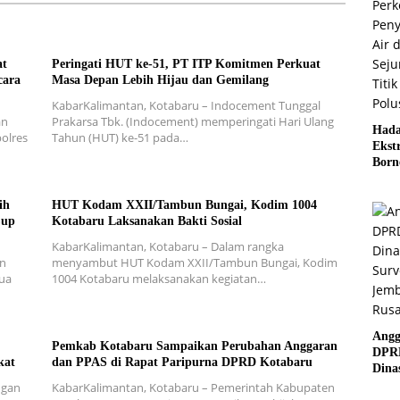
at
Peringati HUT ke-51, PT ITP Komitmen Perkuat
cara
Masa Depan Lebih Hijau dan Gemilang
KabarKalimantan, Kotabaru – Indocement Tunggal
an
Prakarsa Tbk. (Indocement) memperingati Hari Ulang
Hada
olres
Tahun (HUT) ke-51 pada…
Ekst
Born
Indo
paya
ih
HUT Kodam XXII/Tambun Bungai, Kodim 1004
Maks
Cup
Kotabaru Laksanakan Bakti Sosial
Memi
Debu
KabarKalimantan, Kotabaru – Dalam rangka
Perk
in
menyambut HUT Kodam XXII/Tambun Bungai, Kodim
Peny
dua
1004 Kotabaru melaksanakan kegiatan…
Air d
Seju
Rawa
Angg
Pemkab Kotabaru Sampaikan Perubahan Anggaran
DPR
kat
dan PPAS di Rapat Paripurna DPRD Kotabaru
Dina
Surv
ngan
KabarKalimantan, Kotabaru – Pemerintah Kabupaten