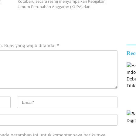
Jemb
n
Kotabaru secara resmi menyampaikan Kebijakan
Rusa
Umum Perubahan Anggaran (KUPA) dan…
n.
Ruas yang wajib ditandai
*
Rec
 pada peramban ini untuk komentar saya berikutnya.