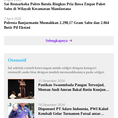
Sat Resnarkoba Polres Batola Ringkus Pria Bawa Empat Paket
Sabu di Wilayah Kecamatan Mandastana
7 April 2026
Polresta Banjarmasin Musnahkan 2.298,17 Gram Sabu dan 2.064
Butir Pil Ekstasi
Selengkapnya
Otomotif
Ini adalah contoh keterangan untuk widget dengan kategori
otomotif, anda bisa dengan mudah memasukkannya pada widget.
31 Desember 2024
Pastikan Swasembada Pangan Terwujud,
Mentan Andi Amran Bakal Rutin Kunjungi
Kalsel
18 Desember 2024
Disponsori PT Adaro Indonesia, PWI Kalsel
Kembali Gelar Turnamen Futsal antar