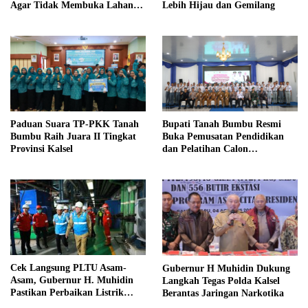
Agar Tidak Membuka Lahan
Lebih Hijau dan Gemilang
dengan cara Membakar
Paduan Suara TP-PKK Tanah
Bupati Tanah Bumbu Resmi
Bumbu Raih Juara II Tingkat
Buka Pemusatan Pendidikan
Provinsi Kalsel
dan Pelatihan Calon
Paskibraka 2026
Cek Langsung PLTU Asam-
Gubernur H Muhidin Dukung
Asam, Gubernur H. Muhidin
Langkah Tegas Polda Kalsel
Pastikan Perbaikan Listrik
Berantas Jaringan Narkotika
Terus Dikebut