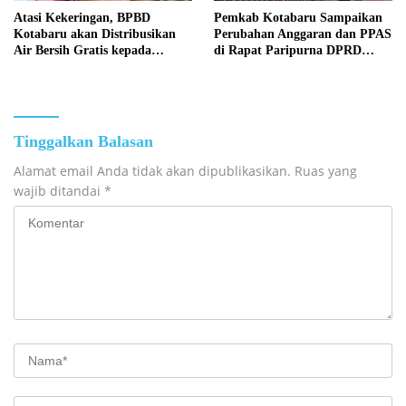
Atasi Kekeringan, BPBD
Pemkab Kotabaru Sampaikan
Kotabaru akan Distribusikan
Perubahan Anggaran dan PPAS
Air Bersih Gratis kepada
di Rapat Paripurna DPRD
Masyarakat
Kotabaru
Tinggalkan Balasan
Alamat email Anda tidak akan dipublikasikan.
Ruas yang
wajib ditandai
*