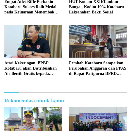
Empat Atlet Rifle Perbakin
HUT Kodam XXII/Tambun
Kotabaru Sukses Raih Medali
Bungai, Kodim 1004 Kotabaru
pada Kejuaraan Menembak
Laksanakan Bakti Sosial
Wali Kota Cup Banjarmasin
2026
Atasi Kekeringan, BPBD
Pemkab Kotabaru Sampaikan
Kotabaru akan Distribusikan
Perubahan Anggaran dan PPAS
Air Bersih Gratis kepada
di Rapat Paripurna DPRD
Masyarakat
Kotabaru
Rekomendasi untuk kamu