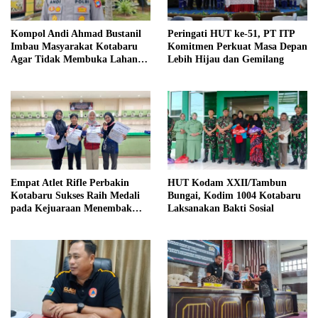
Kompol Andi Ahmad Bustanil
Peringati HUT ke-51, PT ITP
Imbau Masyarakat Kotabaru
Komitmen Perkuat Masa Depan
Agar Tidak Membuka Lahan
Lebih Hijau dan Gemilang
dengan cara Membakar
Empat Atlet Rifle Perbakin
HUT Kodam XXII/Tambun
Kotabaru Sukses Raih Medali
Bungai, Kodim 1004 Kotabaru
pada Kejuaraan Menembak
Laksanakan Bakti Sosial
Wali Kota Cup Banjarmasin
2026