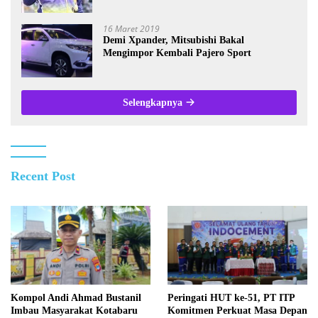
Wartawan se-Kalsel
16 Maret 2019
Demi Xpander, Mitsubishi Bakal
Mengimpor Kembali Pajero Sport
Selengkapnya
Recent Post
Kompol Andi Ahmad Bustanil
Peringati HUT ke-51, PT ITP
Imbau Masyarakat Kotabaru
Komitmen Perkuat Masa Depan