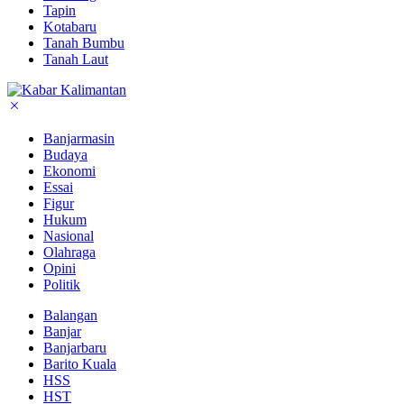
Tapin
Kotabaru
Tanah Bumbu
Tanah Laut
Banjarmasin
Budaya
Ekonomi
Essai
Figur
Hukum
Nasional
Olahraga
Opini
Politik
Balangan
Banjar
Banjarbaru
Barito Kuala
HSS
HST