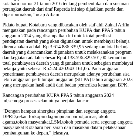
kotabaru nomor 21 tahun 2016 tentang pembentukan dan susunan
perangkat daerah dari draf Raperda ini siap dijadikan perda dan
diparipurnakan,” ucap Arbani
Pidato bupati Kotabaru yang dibacakan oleh staf ahli Zainal Arifin
mengatakan pada rancangan perubahan KUPA dan PPAS tahun
anggaran 2024 yang disampaikan ini untuk total prediksi
pendapatan daerah yang akan digunakan untuk membiayai belanja
direncanakan adalah Rp.3.614.886.339,95 sedangkan total belanja
daerah yang direncanakan digunakan untuk melaksanakan program
dan kegiatan adalah sebesar Rp.4.138.596.829.501,00 kemudian
total pembiayaan daerah yang digunakan untuk sebagian membiayai
belanja yaitu sebesar Rp.524.420.943.161,05. Pada anggaran
penerimaan pembiayaan daerah merupakan adanya perubahan sisa
lebih anggaran perhitungan anggaran (SILPA) tahun anggaran 2023
yang merupakan hasil audit dari badan pemeriksa keuangan BPK.
Rancangan perubahan KUPA PPAS tahun anggaran 2024
ini,semoga proses selanjutnya berjalan lancar.
“Dengan harapan sinergitas pimpinan dan segenap anggota
DPRD,rekan forkopimda,pimpinan parpol,ormas,tokoh
agama,tokoh masyarakat,LSM,tokoh pemuda serta segenap anggota
masyarakat Kotabaru beri saran dan masukan dalam pelaksanaan
pembangunan ke depan,” jelasnya.