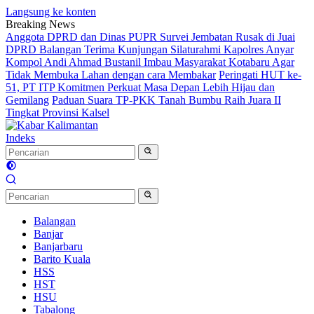
Langsung ke konten
Breaking News
Anggota DPRD dan Dinas PUPR Survei Jembatan Rusak di Juai
DPRD Balangan Terima Kunjungan Silaturahmi Kapolres Anyar
Kompol Andi Ahmad Bustanil Imbau Masyarakat Kotabaru Agar
Tidak Membuka Lahan dengan cara Membakar
Peringati HUT ke-
51, PT ITP Komitmen Perkuat Masa Depan Lebih Hijau dan
Gemilang
Paduan Suara TP-PKK Tanah Bumbu Raih Juara II
Tingkat Provinsi Kalsel
Indeks
Balangan
Banjar
Banjarbaru
Barito Kuala
HSS
HST
HSU
Tabalong