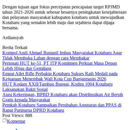
Dengan tujuan agar fokus percepatan pencapaian target RPJMD
tahun 2021-2026 untuk sebesar besarnya peningkatan kesejahteraan
dan pelayanan masyarakat kabupaten kotabaru untuk mewujudkan
Kotabaru yang semakin lebih maju dan sejahtera dapat dijaga
bersama.
Ardiansyah
Berita Terkait
Kompol Andi Ahmad Bustanil Imbau Masyarakat Kotabaru Agar
Tidak Membuka Lahan dengan cara Membakar
Peringati HUT ke-51, PT ITP Komitmen Perkuat Masa Depan
Lebih Hijau dan Gemilang
Empat Atlet Rifle Perbakin Kotabaru Sukses Raih Medali pada
Kejuaraan Menembak Wali Kota Cup Banjarmasin 2026
HUT Kodam XXII/Tambun Bungai, Kodim 1004 Kotabaru
Laksanakan Bakti Sosial
Atasi Kekeringan, BPBD Kotabaru akan Distribusikan Air Bersih
Gratis kepada Masyarakat
Pemkab Kotabaru Sampaikan Perubahan Anggaran dan PPAS di
Rapat Paripurna DPRD Kotabaru
Post Views:
888
Komentar