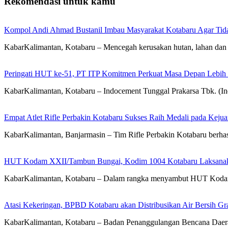
Rekomendasi untuk kamu
Kompol Andi Ahmad Bustanil Imbau Masyarakat Kotabaru Agar Ti
KabarKalimantan, Kotabaru – Mencegah kerusakan hutan, lahan dan 
Peringati HUT ke-51, PT ITP Komitmen Perkuat Masa Depan Lebih
KabarKalimantan, Kotabaru – Indocement Tunggal Prakarsa Tbk. (
Empat Atlet Rifle Perbakin Kotabaru Sukses Raih Medali pada Kej
KabarKalimantan, Banjarmasin – Tim Rifle Perbakin Kotabaru berha
HUT Kodam XXII/Tambun Bungai, Kodim 1004 Kotabaru Laksanaka
KabarKalimantan, Kotabaru – Dalam rangka menyambut HUT Koda
Atasi Kekeringan, BPBD Kotabaru akan Distribusikan Air Bersih Gr
KabarKalimantan, Kotabaru – Badan Penanggulangan Bencana Daera