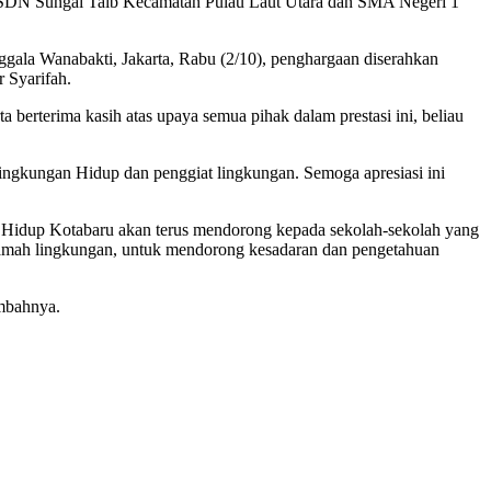
tu SDN Sungai Taib Kecamatan Pulau Laut Utara dan SMA Negeri 1
a Wanabakti, Jakarta, Rabu (2/10), penghargaan diserahkan
 Syarifah.
berterima kasih atas upaya semua pihak dalam prestasi ini, beliau
Lingkungan Hidup dan penggiat lingkungan. Semoga apresiasi ini
Hidup Kotabaru akan terus mendorong kepada sekolah-sekolah yang
 ramah lingkungan, untuk mendorong kesadaran dan pengetahuan
ambahnya.