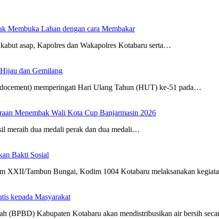
dak Membuka Lahan dengan cara Membakar
kabut asap, Kapolres dan Wakapolres Kotabaru serta…
 Hijau dan Gemilang
Indocement) memperingati Hari Ulang Tahun (HUT) ke-51 pada…
uaraan Menembak Wali Kota Cup Banjarmasin 2026
sil meraih dua medali perak dan dua medali…
n Bakti Sosial
m XXII/Tambun Bungai, Kodim 1004 Kotabaru melaksanakan kegia
atis kepada Masyarakat
h (BPBD) Kabupaten Kotabaru akan mendistribusikan air bersih sec