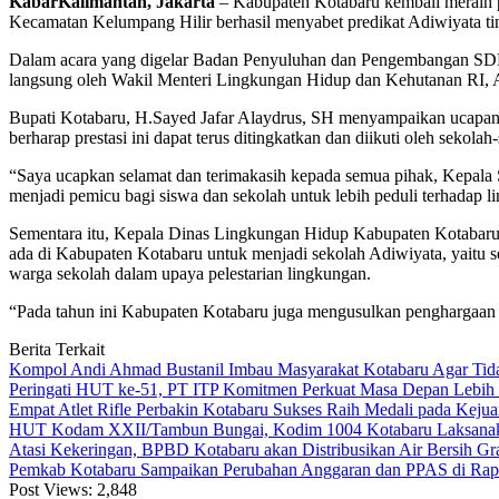
KabarKalimantan, Jakarta
– Kabupaten Kotabaru kembali meraih p
Kecamatan Kelumpang Hilir berhasil menyabet predikat Adiwiyata tin
Dalam acara yang digelar Badan Penyuluhan dan Pengembangan SDM
langsung oleh Wakil Menteri Lingkungan Hidup dan Kehutanan RI, 
Bupati Kotabaru, H.Sayed Jafar Alaydrus, SH menyampaikan ucapan se
berharap prestasi ini dapat terus ditingkatkan dan diikuti oleh sekolah
“Saya ucapkan selamat dan terimakasih kepada semua pihak, Kepala S
menjadi pemicu bagi siswa dan sekolah untuk lebih peduli terhadap 
Sementara itu, Kepala Dinas Lingkungan Hidup Kabupaten Kotabar
ada di Kabupaten Kotabaru untuk menjadi sekolah Adiwiyata, yaitu
warga sekolah dalam upaya pelestarian lingkungan.
“Pada tahun ini Kabupaten Kotabaru juga mengusulkan penghargaan se
Berita Terkait
Kompol Andi Ahmad Bustanil Imbau Masyarakat Kotabaru Agar Ti
Peringati HUT ke-51, PT ITP Komitmen Perkuat Masa Depan Lebih
Empat Atlet Rifle Perbakin Kotabaru Sukses Raih Medali pada Kej
HUT Kodam XXII/Tambun Bungai, Kodim 1004 Kotabaru Laksanaka
Atasi Kekeringan, BPBD Kotabaru akan Distribusikan Air Bersih Gr
Pemkab Kotabaru Sampaikan Perubahan Anggaran dan PPAS di Rap
Post Views:
2,848