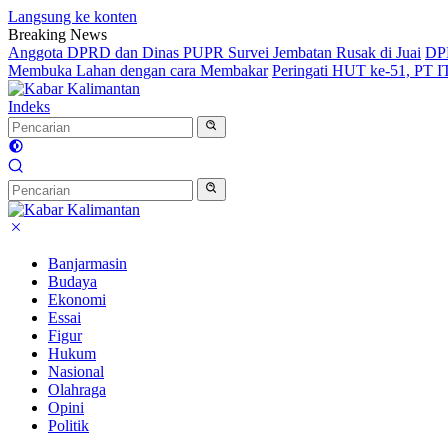
Langsung ke konten
Breaking News
Anggota DPRD dan Dinas PUPR Survei Jembatan Rusak di Juai
DPR
Membuka Lahan dengan cara Membakar
Peringati HUT ke-51, PT 
Indeks
Banjarmasin
Budaya
Ekonomi
Essai
Figur
Hukum
Nasional
Olahraga
Opini
Politik