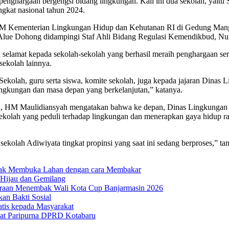
enghargaan bergengsi bidang lingkungan. Kali ini dua sekolah, yai
gkat nasional tahun 2024.
 Kementerian Lingkungan Hidup dan Kehutanan RI di Gedung Manggal
Alue Dohong didampingi Staf Ahli Bidang Regulasi Kemendikbud, Nur
lamat kepada sekolah-sekolah yang berhasil meraih penghargaan serta 
-sekolah lainnya.
ekolah, guru serta siswa, komite sekolah, juga kepada jajaran Dinas 
lingkungan dan masa depan yang berkelanjutan,” katanya.
u, HM Maulidiansyah mengatakan bahwa ke depan, Dinas Lingkungan 
 sekolah yang peduli terhadap lingkungan dan menerapkan gaya hidup
kolah Adiwiyata tingkat propinsi yang saat ini sedang berproses,” t
dak Membuka Lahan dengan cara Membakar
 Hijau dan Gemilang
uaraan Menembak Wali Kota Cup Banjarmasin 2026
n Bakti Sosial
atis kepada Masyarakat
at Paripurna DPRD Kotabaru