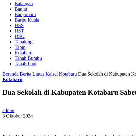
Balangan
Banjar
Banjarbaru
Barito Kuala
HSS
HST
HSU
Tabalong
Tapin
Kotabaru
Tanah Bumbu
Tanah Laut
Beranda
Berita
Lintas Kalsel
Kotabaru
Dua Sekolah di Kabupaten Ko
Kotabaru
Dua Sekolah di Kabupaten Kotabaru Sabet
admin
3 Oktober 2024