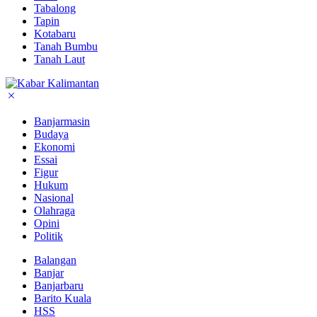
Tabalong
Tapin
Kotabaru
Tanah Bumbu
Tanah Laut
Banjarmasin
Budaya
Ekonomi
Essai
Figur
Hukum
Nasional
Olahraga
Opini
Politik
Balangan
Banjar
Banjarbaru
Barito Kuala
HSS