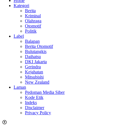
Home
Kategori
Berita
Kriminal
Olahraga
Otomotif
Politik
Label
Balapan
Berita Otomotif
Bulutangkis
Daihatsu
DKI Jakarta
Gerindra
Kejahatan
Mitsubishi
New Zealand
Laman
Pedoman Media Siber
Kode Etik
Indeks
Disclaimer
Privacy Policy