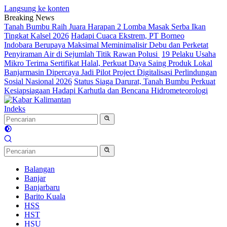
Langsung ke konten
Breaking News
Tanah Bumbu Raih Juara Harapan 2 Lomba Masak Serba Ikan
Tingkat Kalsel 2026
Hadapi Cuaca Ekstrem, PT Borneo
Indobara Berupaya Maksimal Meminimalisir Debu dan Perketat
Penyiraman Air di Sejumlah Titik Rawan Polusi
19 Pelaku Usaha
Mikro Terima Sertifikat Halal, Perkuat Daya Saing Produk Lokal
Banjarmasin Dipercaya Jadi Pilot Project Digitalisasi Perlindungan
Sosial Nasional 2026
Status Siaga Darurat, Tanah Bumbu Perkuat
Kesiapsiagaan Hadapi Karhutla dan Bencana Hidrometeorologi
Indeks
Balangan
Banjar
Banjarbaru
Barito Kuala
HSS
HST
HSU