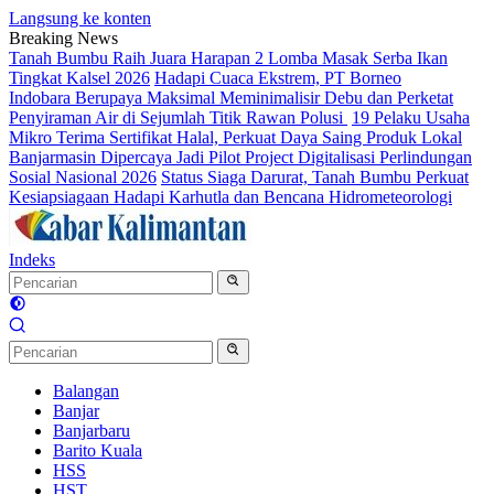
Langsung ke konten
Breaking News
Tanah Bumbu Raih Juara Harapan 2 Lomba Masak Serba Ikan
Tingkat Kalsel 2026
Hadapi Cuaca Ekstrem, PT Borneo
Indobara Berupaya Maksimal Meminimalisir Debu dan Perketat
Penyiraman Air di Sejumlah Titik Rawan Polusi
19 Pelaku Usaha
Mikro Terima Sertifikat Halal, Perkuat Daya Saing Produk Lokal
Banjarmasin Dipercaya Jadi Pilot Project Digitalisasi Perlindungan
Sosial Nasional 2026
Status Siaga Darurat, Tanah Bumbu Perkuat
Kesiapsiagaan Hadapi Karhutla dan Bencana Hidrometeorologi
Indeks
Balangan
Banjar
Banjarbaru
Barito Kuala
HSS
HST