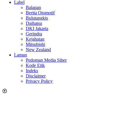
Label
Balapan
Berita Otomotif
Bulutangkis
Daihatsu
DKI Jakarta
Gerindra
Kejahatan
Mitsubishi
New Zealand
Laman
Pedoman Media Siber
Kode Etik
Indeks
Disclaimer
Privacy Policy