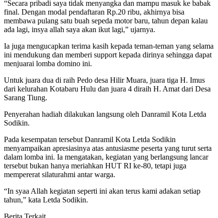
“Secara pribadi saya tidak menyangka dan mampu masuk ke babak
final. Dengan modal pendaftaran Rp.20 ribu, akhirnya bisa
membawa pulang satu buah sepeda motor baru, tahun depan kalau
ada lagi, insya allah saya akan ikut lagi,” ujarnya.
Ia juga mengucapkan terima kasih kepada teman-teman yang selama
ini mendukung dan memberi support kepada dirinya sehingga dapat
menjuarai lomba domino ini.
Untuk juara dua di raih Pedo desa Hilir Muara, juara tiga H. Imus
dari kelurahan Kotabaru Hulu dan juara 4 diraih H. Amat dari Desa
Sarang Tiung.
Penyerahan hadiah dilakukan langsung oleh Danramil Kota Letda
Sodikin.
Pada kesempatan tersebut Danramil Kota Letda Sodikin
menyampaikan apresiasinya atas antusiasme peserta yang turut serta
dalam lomba ini. Ia mengatakan, kegiatan yang berlangsung lancar
tersebut bukan hanya meriahkan HUT RI ke-80, tetapi juga
mempererat silaturahmi antar warga.
“In syaa Allah kegiatan seperti ini akan terus kami adakan setiap
tahun,” kata Letda Sodikin.
Berita Terkait