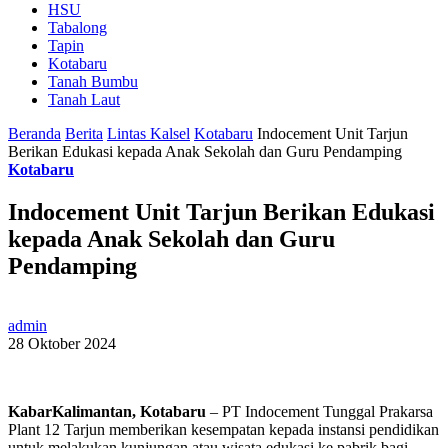
HSU
Tabalong
Tapin
Kotabaru
Tanah Bumbu
Tanah Laut
Beranda
Berita
Lintas Kalsel
Kotabaru
Indocement Unit Tarjun
Berikan Edukasi kepada Anak Sekolah dan Guru Pendamping
Kotabaru
Indocement Unit Tarjun Berikan Edukasi
kepada Anak Sekolah dan Guru
Pendamping
admin
28 Oktober 2024
KabarKalimantan, Kotabaru
– PT Indocement Tunggal Prakarsa
Plant 12 Tarjun memberikan kesempatan kepada instansi pendidikan
untuk melakukan kunjungan atau wisata edukasi ke pabrik bagi