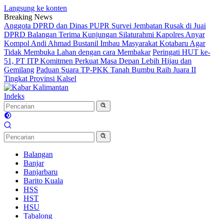
Langsung ke konten
Breaking News
Anggota DPRD dan Dinas PUPR Survei Jembatan Rusak di Juai
DPRD Balangan Terima Kunjungan Silaturahmi Kapolres Anyar
Kompol Andi Ahmad Bustanil Imbau Masyarakat Kotabaru Agar
Tidak Membuka Lahan dengan cara Membakar
Peringati HUT ke-
51, PT ITP Komitmen Perkuat Masa Depan Lebih Hijau dan
Gemilang
Paduan Suara TP-PKK Tanah Bumbu Raih Juara II
Tingkat Provinsi Kalsel
Indeks
Balangan
Banjar
Banjarbaru
Barito Kuala
HSS
HST
HSU
Tabalong