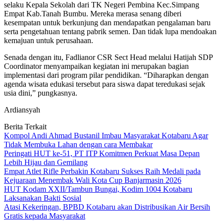
selaku Kepala Sekolah dari TK Negeri Pembina Kec.Simpang
Empat Kab.Tanah Bumbu. Mereka merasa senang diberi
kesempatan untuk berkunjung dan mendapatkan pengalaman baru
serta pengetahuan tentang pabrik semen. Dan tidak lupa mendoakan
kemajuan untuk perusahaan.
Senada dengan itu, Fadlianor CSR Sect Head melalui Hatijah SDP
Coordinator menyampaikan kegiatan ini merupakan bagian
implementasi dari program pilar pendidikan. “Diharapkan dengan
agenda wisata edukasi tersebut para siswa dapat teredukasi sejak
usia dini,” pungkasnya.
Ardiansyah
Berita Terkait
Kompol Andi Ahmad Bustanil Imbau Masyarakat Kotabaru Agar
Tidak Membuka Lahan dengan cara Membakar
Peringati HUT ke-51, PT ITP Komitmen Perkuat Masa Depan
Lebih Hijau dan Gemilang
Empat Atlet Rifle Perbakin Kotabaru Sukses Raih Medali pada
Kejuaraan Menembak Wali Kota Cup Banjarmasin 2026
HUT Kodam XXII/Tambun Bungai, Kodim 1004 Kotabaru
Laksanakan Bakti Sosial
Atasi Kekeringan, BPBD Kotabaru akan Distribusikan Air Bersih
Gratis kepada Masyarakat