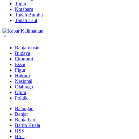
Tapin
Kotabaru
Tanah Bumbu
Tanah Laut
Banjarmasin
Budaya
Ekonomi
Essai
Figur
Hukum
Nasional
Olahraga
Opini
Politik
Balangan
Banjar
Banjarbaru
Barito Kuala
HSS
HST