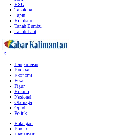
HSU
Tabalong
Tapin
Kotabaru
Tanah Bumbu
Tanah Laut
Banjarmasin
Budaya
Ekonomi
Essai
Figur
Hukum
Nasional
Olahraga
Opini
Politik
Balangan
Banjar
Banjarbaru