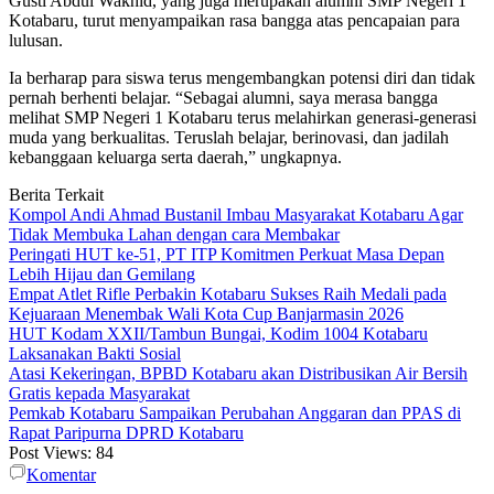
Gusti Abdul Wakhid, yang juga merupakan alumni SMP Negeri 1
Kotabaru, turut menyampaikan rasa bangga atas pencapaian para
lulusan.
Ia berharap para siswa terus mengembangkan potensi diri dan tidak
pernah berhenti belajar. “Sebagai alumni, saya merasa bangga
melihat SMP Negeri 1 Kotabaru terus melahirkan generasi-generasi
muda yang berkualitas. Teruslah belajar, berinovasi, dan jadilah
kebanggaan keluarga serta daerah,” ungkapnya.
Berita Terkait
Kompol Andi Ahmad Bustanil Imbau Masyarakat Kotabaru Agar
Tidak Membuka Lahan dengan cara Membakar
Peringati HUT ke-51, PT ITP Komitmen Perkuat Masa Depan
Lebih Hijau dan Gemilang
Empat Atlet Rifle Perbakin Kotabaru Sukses Raih Medali pada
Kejuaraan Menembak Wali Kota Cup Banjarmasin 2026
HUT Kodam XXII/Tambun Bungai, Kodim 1004 Kotabaru
Laksanakan Bakti Sosial
Atasi Kekeringan, BPBD Kotabaru akan Distribusikan Air Bersih
Gratis kepada Masyarakat
Pemkab Kotabaru Sampaikan Perubahan Anggaran dan PPAS di
Rapat Paripurna DPRD Kotabaru
Post Views:
84
Komentar