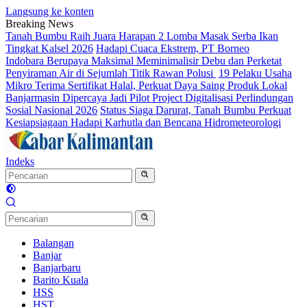
Langsung ke konten
Breaking News
Tanah Bumbu Raih Juara Harapan 2 Lomba Masak Serba Ikan
Tingkat Kalsel 2026
Hadapi Cuaca Ekstrem, PT Borneo
Indobara Berupaya Maksimal Meminimalisir Debu dan Perketat
Penyiraman Air di Sejumlah Titik Rawan Polusi
19 Pelaku Usaha
Mikro Terima Sertifikat Halal, Perkuat Daya Saing Produk Lokal
Banjarmasin Dipercaya Jadi Pilot Project Digitalisasi Perlindungan
Sosial Nasional 2026
Status Siaga Darurat, Tanah Bumbu Perkuat
Kesiapsiagaan Hadapi Karhutla dan Bencana Hidrometeorologi
Indeks
Balangan
Banjar
Banjarbaru
Barito Kuala
HSS
HST