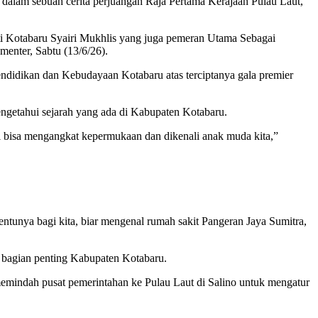
lam sebuah cerita perjuangan Raja Pertama Kerajaan Pulau Laut,
ti Kotabaru Syairi Mukhlis yang juga pemeran Utama Sebagai
enter, Sabtu (13/6/26).
didikan dan Kebudayaan Kotabaru atas terciptanya gala premier
ngetahui sejarah yang ada di Kabupaten Kotabaru.
ni bisa mengangkat kepermukaan dan dikenali anak muda kita,”
ntunya bagi kita, biar mengenal rumah sakit Pangeran Jaya Sumitra,
 bagian penting Kabupaten Kotabaru.
mindah pusat pemerintahan ke Pulau Laut di Salino untuk mengatur