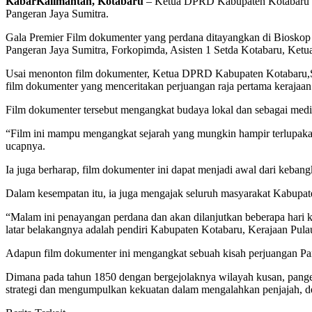
KabarKalimantan, Kotabaru
– Ketua DPRD Kabupaten Kotabaru Hj
Pangeran Jaya Sumitra.
Gala Premier Film dokumenter yang perdana ditayangkan di Bioskop
Pangeran Jaya Sumitra, Forkopimda, Asisten 1 Setda Kotabaru, Ket
Usai menonton film dokumenter, Ketua DPRD Kabupaten Kotabaru,Suw
film dokumenter yang menceritakan perjuangan raja pertama kerajaan
Film dokumenter tersebut mengangkat budaya lokal dan sebagai medi
“Film ini mampu mengangkat sejarah yang mungkin hampir terlupakan 
ucapnya.
Ia juga berharap, film dokumenter ini dapat menjadi awal dari kebangki
Dalam kesempatan itu, ia juga mengajak seluruh masyarakat Kabupat
“Malam ini penayangan perdana dan akan dilanjutkan beberapa hari ke
latar belakangnya adalah pendiri Kabupaten Kotabaru, Kerajaan Pulau
Adapun film dokumenter ini mengangkat sebuah kisah perjuangan Pan
Dimana pada tahun 1850 dengan bergejolaknya wilayah kusan, pange
strategi dan mengumpulkan kekuatan dalam mengalahkan penjajah, den