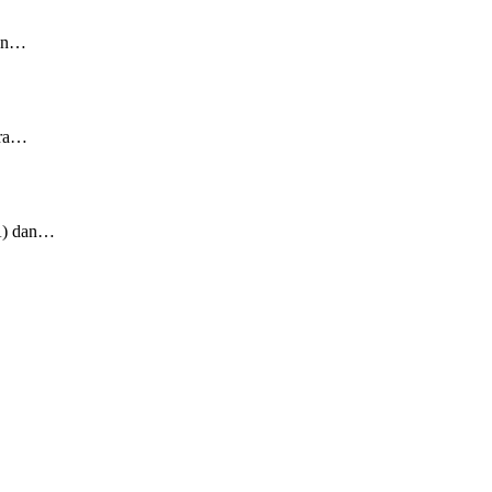
tan…
ara…
A) dan…