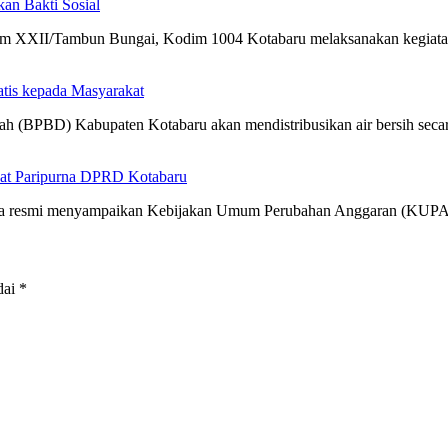
n Bakti Sosial
m XXII/Tambun Bungai, Kodim 1004 Kotabaru melaksanakan kegia
atis kepada Masyarakat
h (BPBD) Kabupaten Kotabaru akan mendistribusikan air bersih sec
at Paripurna DPRD Kotabaru
cara resmi menyampaikan Kebijakan Umum Perubahan Anggaran (KUP
dai
*