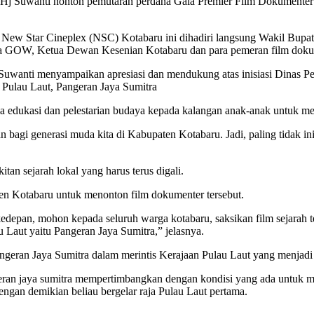
 Suwanti nonton pemutaran perdana Gala Premier Film Dokumenter da
 New Star Cineplex (NSC) Kotabaru ini dihadiri langsung Wakil Bupa
ua GOW, Ketua Dewan Kesenian Kotabaru dan para pemeran film dokum
anti menyampaikan apresiasi dan mendukung atas inisiasi Dinas Pen
 Pulau Laut, Pangeran Jaya Sumitra
a edukasi dan pelestarian budaya kepada kalangan anak-anak untuk me
bagi generasi muda kita di Kabupaten Kotabaru. Jadi, paling tidak i
tan sejarah lokal yang harus terus digali.
en Kotabaru untuk menonton film dokumenter tersebut.
depan, mohon kepada seluruh warga kotabaru, saksikan film sejarah te
 Laut yaitu Pangeran Jaya Sumitra,” jelasnya.
geran Jaya Sumitra dalam merintis Kerajaan Pulau Laut yang menjadi
ran jaya sumitra mempertimbangkan dengan kondisi yang ada untuk me
gan demikian beliau bergelar raja Pulau Laut pertama.