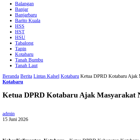
Balangan
Banjar
Banjarbaru
Barito Kuala
HSS
HST
HSU
Tabalong
Tapin
Kotabaru
Tanah Bumbu
Tanah Laut
Beranda
Berita
Lintas Kalsel
Kotabaru
Ketua DPRD Kotabaru Ajak M
Kotabaru
Ketua DPRD Kotabaru Ajak Masyarakat N
admin
15 Juni 2026