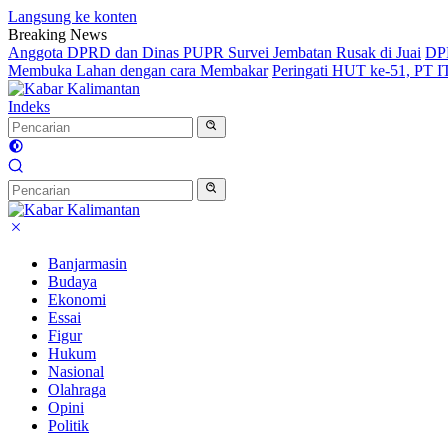
Langsung ke konten
Breaking News
Anggota DPRD dan Dinas PUPR Survei Jembatan Rusak di Juai
DPR
Membuka Lahan dengan cara Membakar
Peringati HUT ke-51, PT 
Indeks
Banjarmasin
Budaya
Ekonomi
Essai
Figur
Hukum
Nasional
Olahraga
Opini
Politik