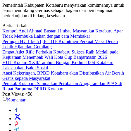
Pemerintah Kabupaten Kotabaru menyatakan komitmennya untuk
terus mendukung Germas sebagai bagian dari pembangunan
berkelanjutan di bidang kesehatan.
Berita Terkait
Kompol Andi Ahmad Bustanil Imbau Masyarakat Kotabaru Agar
Tidak Membuka Lahan dengan cara Membakar
Peringati HUT ke-51, PT ITP Komitmen Perkuat Masa Depan
Lebih Hijau dan Gemilang
Empat Atlet Rifle Perbakin Kotabaru Sukses Raih Medali pada
Kejuaraan Menembak Wali Kota Cup Banjarmasin 2026
HUT Kodam XXII/Tambun Bungai, Kodim 1004 Kotabaru
Laksanakan Bakti Sosial
Atasi Kekeringan, BPBD Kotabaru akan Distribusikan Air Bersih
Gratis kepada Masyarakat
Pemkab Kotabaru Sampaikan Perubahan Anggaran dan PPAS di
Rapat Paripurna DPRD Kotabaru
Post Views:
458
Komentar