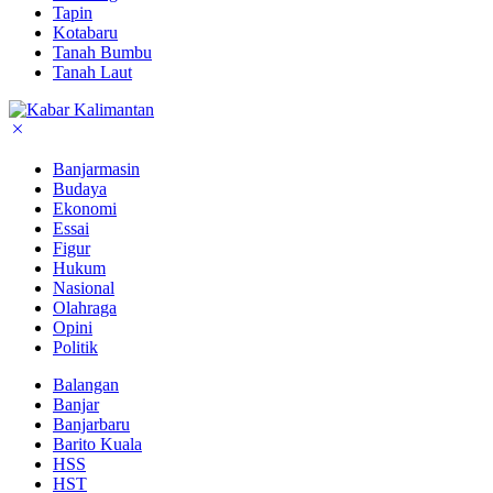
Tapin
Kotabaru
Tanah Bumbu
Tanah Laut
Banjarmasin
Budaya
Ekonomi
Essai
Figur
Hukum
Nasional
Olahraga
Opini
Politik
Balangan
Banjar
Banjarbaru
Barito Kuala
HSS
HST