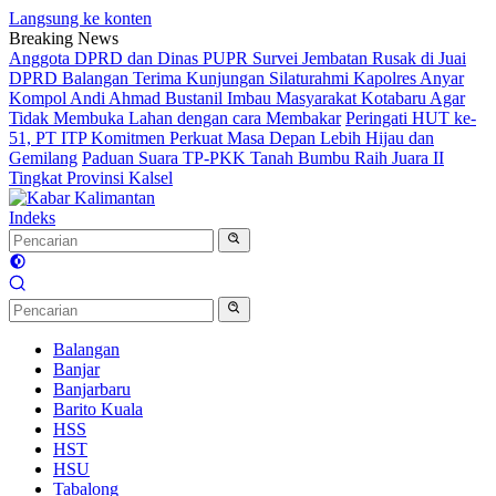
Langsung ke konten
Breaking News
Anggota DPRD dan Dinas PUPR Survei Jembatan Rusak di Juai
DPRD Balangan Terima Kunjungan Silaturahmi Kapolres Anyar
Kompol Andi Ahmad Bustanil Imbau Masyarakat Kotabaru Agar
Tidak Membuka Lahan dengan cara Membakar
Peringati HUT ke-
51, PT ITP Komitmen Perkuat Masa Depan Lebih Hijau dan
Gemilang
Paduan Suara TP-PKK Tanah Bumbu Raih Juara II
Tingkat Provinsi Kalsel
Indeks
Balangan
Banjar
Banjarbaru
Barito Kuala
HSS
HST
HSU
Tabalong