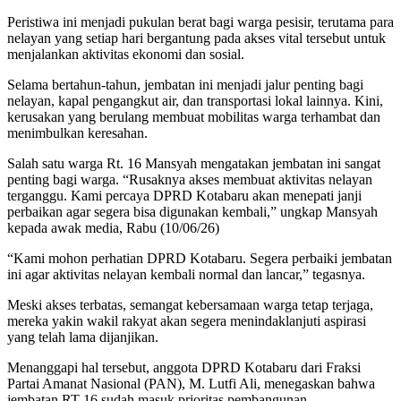
Peristiwa ini menjadi pukulan berat bagi warga pesisir, terutama para
nelayan yang setiap hari bergantung pada akses vital tersebut untuk
menjalankan aktivitas ekonomi dan sosial.
Selama bertahun-tahun, jembatan ini menjadi jalur penting bagi
nelayan, kapal pengangkut air, dan transportasi lokal lainnya. Kini,
kerusakan yang berulang membuat mobilitas warga terhambat dan
menimbulkan keresahan.
Salah satu warga Rt. 16 Mansyah mengatakan jembatan ini sangat
penting bagi warga. “Rusaknya akses membuat aktivitas nelayan
terganggu. Kami percaya DPRD Kotabaru akan menepati janji
perbaikan agar segera bisa digunakan kembali,” ungkap Mansyah
kepada awak media, Rabu (10/06/26)
“Kami mohon perhatian DPRD Kotabaru. Segera perbaiki jembatan
ini agar aktivitas nelayan kembali normal dan lancar,” tegasnya.
Meski akses terbatas, semangat kebersamaan warga tetap terjaga,
mereka yakin wakil rakyat akan segera menindaklanjuti aspirasi
yang telah lama dijanjikan.
Menanggapi hal tersebut, anggota DPRD Kotabaru dari Fraksi
Partai Amanat Nasional (PAN), M. Lutfi Ali, menegaskan bahwa
jembatan RT 16 sudah masuk prioritas pembangunan.