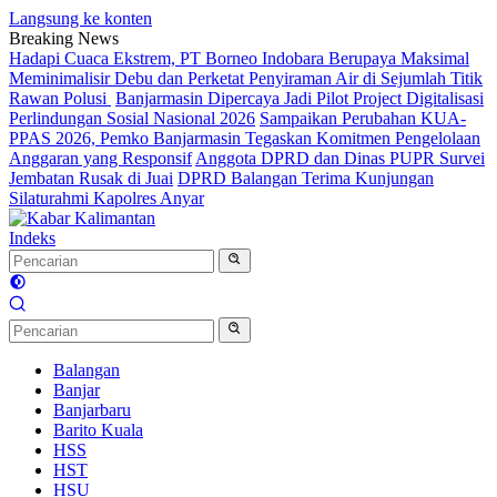
Langsung ke konten
Breaking News
Hadapi Cuaca Ekstrem, PT Borneo Indobara Berupaya Maksimal
Meminimalisir Debu dan Perketat Penyiraman Air di Sejumlah Titik
Rawan Polusi
Banjarmasin Dipercaya Jadi Pilot Project Digitalisasi
Perlindungan Sosial Nasional 2026
Sampaikan Perubahan KUA-
PPAS 2026, Pemko Banjarmasin Tegaskan Komitmen Pengelolaan
Anggaran yang Responsif
Anggota DPRD dan Dinas PUPR Survei
Jembatan Rusak di Juai
DPRD Balangan Terima Kunjungan
Silaturahmi Kapolres Anyar
Indeks
Balangan
Banjar
Banjarbaru
Barito Kuala
HSS
HST
HSU