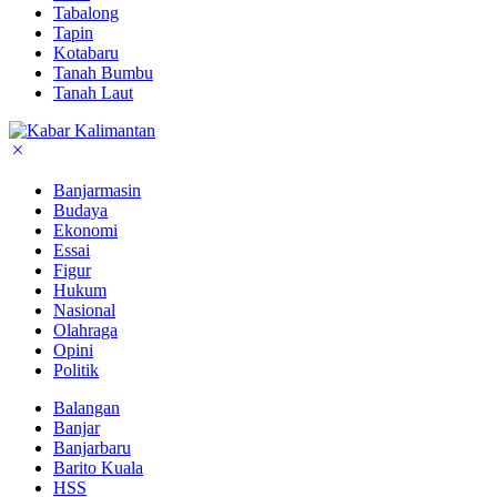
Tabalong
Tapin
Kotabaru
Tanah Bumbu
Tanah Laut
Banjarmasin
Budaya
Ekonomi
Essai
Figur
Hukum
Nasional
Olahraga
Opini
Politik
Balangan
Banjar
Banjarbaru
Barito Kuala
HSS