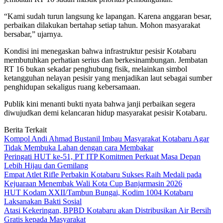
“Kami sudah turun langsung ke lapangan. Karena anggaran besar,
perbaikan dilakukan bertahap setiap tahun. Mohon masyarakat
bersabar,” ujarnya.
Kondisi ini menegaskan bahwa infrastruktur pesisir Kotabaru
membutuhkan perhatian serius dan berkesinambungan. Jembatan
RT 16 bukan sekadar penghubung fisik, melainkan simbol
ketangguhan nelayan pesisir yang menjadikan laut sebagai sumber
penghidupan sekaligus ruang kebersamaan.
Publik kini menanti bukti nyata bahwa janji perbaikan segera
diwujudkan demi kelancaran hidup masyarakat pesisir Kotabaru.
Berita Terkait
Kompol Andi Ahmad Bustanil Imbau Masyarakat Kotabaru Agar
Tidak Membuka Lahan dengan cara Membakar
Peringati HUT ke-51, PT ITP Komitmen Perkuat Masa Depan
Lebih Hijau dan Gemilang
Empat Atlet Rifle Perbakin Kotabaru Sukses Raih Medali pada
Kejuaraan Menembak Wali Kota Cup Banjarmasin 2026
HUT Kodam XXII/Tambun Bungai, Kodim 1004 Kotabaru
Laksanakan Bakti Sosial
Atasi Kekeringan, BPBD Kotabaru akan Distribusikan Air Bersih
Gratis kepada Masyarakat