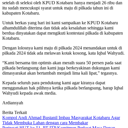
setelah di seleksi oleh KPUD Kotabaru hanya menjadi 26 ribu dan
itu sudah mencukupi syarat untuk maju di pilkada tahun ini di
kabupaten Kotabaru.
Untuk berkas yang hari ini kami sampaikan ke KPUD Kotabaru
alhamdulillah diterima dan tidak ada kesalahan sehingga kami
berdua dinyatakan dapat mengikuti kontestasi pilkada di kabupaten
Kotabaru.
Dengan lolosnya kami maju di pilkada 2024 menandakan untuk di
pilkada 2024 tidak ada melawan kotak kosong, kata Iqbal Wahyudi.
“Kami bersama tim optimis akan meraih suara 50 persen pada saat
pilkada berlangsung dan kami juga berkeyakinan dukungan kami
dimasyarakat akan bertambah menjadi lima kali lipat,” tegasnya.
Kepada seluruh para pendukung kami agar kiranya dapat
menggunakan hak pilihnya ketika pilkada berlangsung, harap Iqbal
Wahyudi kepada awak media.
Ardiansyah
Berita Terkait
Kompol Andi Ahmad Bustanil Imbau Masyarakat Kotabaru Agar
Tidak Membuka Lahan dengan cara Membakar
Peringati HUT ke-51, PT ITP Komitmen Perkuat Masa Depan