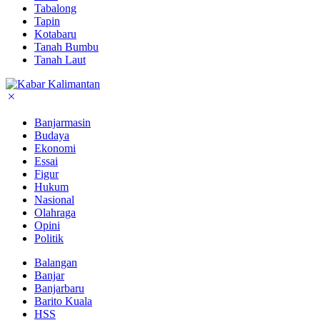
Tabalong
Tapin
Kotabaru
Tanah Bumbu
Tanah Laut
Banjarmasin
Budaya
Ekonomi
Essai
Figur
Hukum
Nasional
Olahraga
Opini
Politik
Balangan
Banjar
Banjarbaru
Barito Kuala
HSS