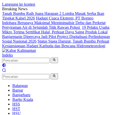
Langsung ke konten
Breaking News
Tanah Bumbu Raih Juara Harapan 2 Lomba Masak Serba Ikan
Tingkat Kalsel 2026
Hadapi Cuaca Ekstrem, PT Borneo
Indobara Berupaya Maksimal Meminimalisir Debu dan Perketat
Penyiraman Air di Sejumlah Titik Rawan Polusi
19 Pelaku Usaha
Mikro Terima Sertifikat Halal, Perkuat Daya Saing Produk Lokal
Banjarmasin Dipercaya Jadi Pilot Project Digitalisasi Perlindungan
Sosial Nasional 2026
Status Siaga Darurat, Tanah Bumbu Perkuat
Kesiapsiagaan Hadapi Karhutla dan Bencana Hidrometeorologi
Indeks
Balangan
Banjar
Banjarbaru
Barito Kuala
HSS
HST
HSU