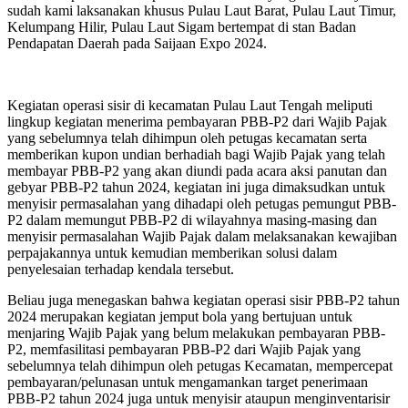
sudah kami laksanakan khusus Pulau Laut Barat, Pulau Laut Timur,
Kelumpang Hilir, Pulau Laut Sigam bertempat di stan Badan
Pendapatan Daerah pada Saijaan Expo 2024.
Kegiatan operasi sisir di kecamatan Pulau Laut Tengah meliputi
lingkup kegiatan menerima pembayaran PBB-P2 dari Wajib Pajak
yang sebelumnya telah dihimpun oleh petugas kecamatan serta
memberikan kupon undian berhadiah bagi Wajib Pajak yang telah
membayar PBB-P2 yang akan diundi pada acara aksi panutan dan
gebyar PBB-P2 tahun 2024, kegiatan ini juga dimaksudkan untuk
menyisir permasalahan yang dihadapi oleh petugas pemungut PBB-
P2 dalam memungut PBB-P2 di wilayahnya masing-masing dan
menyisir permasalahan Wajib Pajak dalam melaksanakan kewajiban
perpajakannya untuk kemudian memberikan solusi dalam
penyelesaian terhadap kendala tersebut.
Beliau juga menegaskan bahwa kegiatan operasi sisir PBB-P2 tahun
2024 merupakan kegiatan jemput bola yang bertujuan untuk
menjaring Wajib Pajak yang belum melakukan pembayaran PBB-
P2, memfasilitasi pembayaran PBB-P2 dari Wajib Pajak yang
sebelumnya telah dihimpun oleh petugas Kecamatan, mempercepat
pembayaran/pelunasan untuk mengamankan target penerimaan
PBB-P2 tahun 2024 juga untuk menyisir ataupun menginventarisir