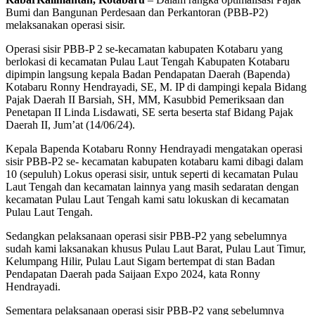
Bumi dan Bangunan Perdesaan dan Perkantoran (PBB-P2)
melaksanakan operasi sisir.
Operasi sisir PBB-P 2 se-kecamatan kabupaten Kotabaru yang
berlokasi di kecamatan Pulau Laut Tengah Kabupaten Kotabaru
dipimpin langsung kepala Badan Pendapatan Daerah (Bapenda)
Kotabaru Ronny Hendrayadi, SE, M. IP di dampingi kepala Bidang
Pajak Daerah II Barsiah, SH, MM, Kasubbid Pemeriksaan dan
Penetapan II Linda Lisdawati, SE serta beserta staf Bidang Pajak
Daerah II, Jum’at (14/06/24).
Kepala Bapenda Kotabaru Ronny Hendrayadi mengatakan operasi
sisir PBB-P2 se- kecamatan kabupaten kotabaru kami dibagi dalam
10 (sepuluh) Lokus operasi sisir, untuk seperti di kecamatan Pulau
Laut Tengah dan kecamatan lainnya yang masih sedaratan dengan
kecamatan Pulau Laut Tengah kami satu lokuskan di kecamatan
Pulau Laut Tengah.
Sedangkan pelaksanaan operasi sisir PBB-P2 yang sebelumnya
sudah kami laksanakan khusus Pulau Laut Barat, Pulau Laut Timur,
Kelumpang Hilir, Pulau Laut Sigam bertempat di stan Badan
Pendapatan Daerah pada Saijaan Expo 2024, kata Ronny
Hendrayadi.
Sementara pelaksanaan operasi sisir PBB-P2 yang sebelumnya