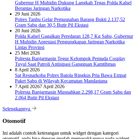
Gubernur H Muhidin Dukung Langkah Tegas Polda Kalsel
Berantas Jaringan Narkotika
29 Juni 2026
Polres Tanbu Gelar Pemusnahan Barang Bukti 2.137,52
Gram Sabu dan 30,5 Butir Pil Ekstasi
20 Juni 2026
Polda Kalsel Gagalkan Peredaran 128,7 Kg Sabu, Gubernur
H Muhidin Apresiasi Pengungkapan Jaringan Narkotika
Lintas Provinsi
25 Mei 2026
Polresta Banjarmasin Tegur Kelompok Pemuda Cosplay
Tuyul Saat Patroli Antisipasi Gangguan Kamtibmas
8 April 2026
Sat Resnarkoba Polres Batola Ringkus Pria Bawa Empat
Paket Sabu di Wilayah Kecamatan Mandastana
7 April 2026
7 April 2026
Polresta Banjarmasin Musnahkan 2.298,17 Gram Sabu dan
2.064 Butir Pil Ekstasi
Selengkapnya
Otomotif
Ini adalah contoh keterangan untuk widget dengan kategori
otomotif, anda bisa dengan mudah memasukkannya pada widget.