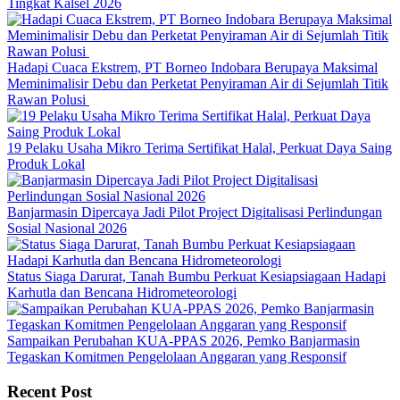
Tingkat Kalsel 2026
Hadapi Cuaca Ekstrem, PT Borneo Indobara Berupaya Maksimal
Meminimalisir Debu dan Perketat Penyiraman Air di Sejumlah Titik
Rawan Polusi
19 Pelaku Usaha Mikro Terima Sertifikat Halal, Perkuat Daya Saing
Produk Lokal
Banjarmasin Dipercaya Jadi Pilot Project Digitalisasi Perlindungan
Sosial Nasional 2026
Status Siaga Darurat, Tanah Bumbu Perkuat Kesiapsiagaan Hadapi
Karhutla dan Bencana Hidrometeorologi
Sampaikan Perubahan KUA-PPAS 2026, Pemko Banjarmasin
Tegaskan Komitmen Pengelolaan Anggaran yang Responsif
Recent Post