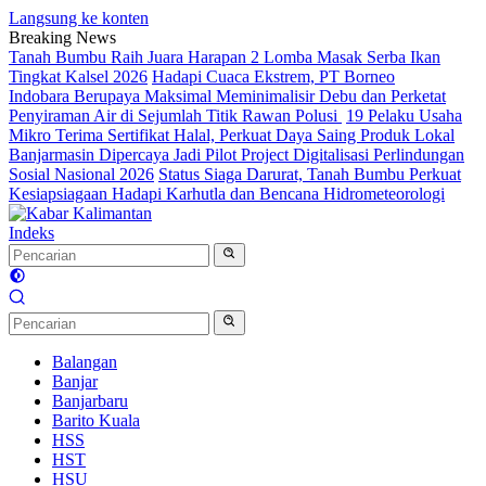
Langsung ke konten
Breaking News
Tanah Bumbu Raih Juara Harapan 2 Lomba Masak Serba Ikan
Tingkat Kalsel 2026
Hadapi Cuaca Ekstrem, PT Borneo
Indobara Berupaya Maksimal Meminimalisir Debu dan Perketat
Penyiraman Air di Sejumlah Titik Rawan Polusi
19 Pelaku Usaha
Mikro Terima Sertifikat Halal, Perkuat Daya Saing Produk Lokal
Banjarmasin Dipercaya Jadi Pilot Project Digitalisasi Perlindungan
Sosial Nasional 2026
Status Siaga Darurat, Tanah Bumbu Perkuat
Kesiapsiagaan Hadapi Karhutla dan Bencana Hidrometeorologi
Indeks
Balangan
Banjar
Banjarbaru
Barito Kuala
HSS
HST
HSU