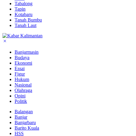
Tabalong
Tapin
Kotabaru
Tanah Bumbu
Tanah Laut
Banjarmasin
Budaya
Ekonomi
Essai
Figur
Hukum
Nasional
Olahraga
Opini
Politik
Balangan
Banjar
Banjarbaru
Barito Kuala
HSS