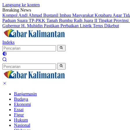
Langsung ke konten
Breaking News
Kompol Andi Ahmad Bustanil Imbau Masyarakat Kotabaru Agar Ti
Paduan Suara TP-PKK Tanah Bumbu Raih Juara II Tingkat Provinsi 
Gubernur H. Muhidin Pastikan Perbaikan Listrik Terus Dikebut
Indeks
Banjarmasin
Budaya
Ekonomi
Essai
Figur
Hukum
Nasional