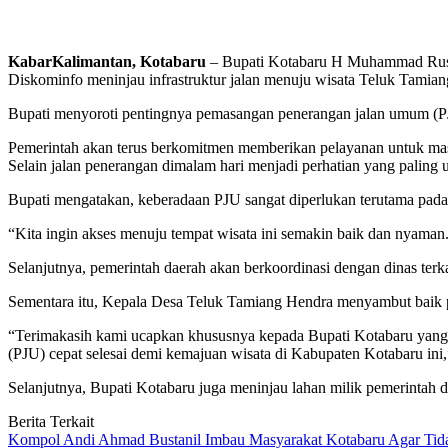
KabarKalimantan, Kotabaru
– Bupati Kotabaru H Muhammad Rusli
Diskominfo meninjau infrastruktur jalan menuju wisata Teluk Tamiang
Bupati menyoroti pentingnya pemasangan penerangan jalan umum (P
Pemerintah akan terus berkomitmen memberikan pelayanan untuk masya
Selain jalan penerangan dimalam hari menjadi perhatian yang paling 
Bupati mengatakan, keberadaan PJU sangat diperlukan terutama pada j
“Kita ingin akses menuju tempat wisata ini semakin baik dan nyama
Selanjutnya, pemerintah daerah akan berkoordinasi dengan dinas terkai
Sementara itu, Kepala Desa Teluk Tamiang Hendra menyambut baik pe
“Terimakasih kami ucapkan khususnya kepada Bupati Kotabaru yang t
(PJU) cepat selesai demi kemajuan wisata di Kabupaten Kotabaru ini
Selanjutnya, Bupati Kotabaru juga meninjau lahan milik pemerinta
Berita Terkait
Kompol Andi Ahmad Bustanil Imbau Masyarakat Kotabaru Agar Ti