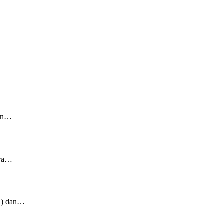
tan…
ara…
A) dan…