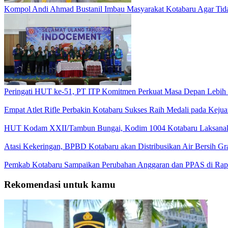
Kompol Andi Ahmad Bustanil Imbau Masyarakat Kotabaru Agar Ti
Peringati HUT ke-51, PT ITP Komitmen Perkuat Masa Depan Lebih
Empat Atlet Rifle Perbakin Kotabaru Sukses Raih Medali pada Kej
HUT Kodam XXII/Tambun Bungai, Kodim 1004 Kotabaru Laksanaka
Atasi Kekeringan, BPBD Kotabaru akan Distribusikan Air Bersih Gr
Pemkab Kotabaru Sampaikan Perubahan Anggaran dan PPAS di Rap
Rekomendasi untuk kamu