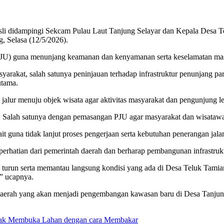
 didampingi Sekcam Pulau Laut Tanjung Selayar dan Kepala Desa Tel
, Selasa (12/5/2026).
JU) guna menunjang keamanan dan kenyamanan serta keselamatan mas
rakat, salah satunya peninjauan terhadap infrastruktur penunjang par
utama.
alur menuju objek wisata agar aktivitas masyarakat dan pengunjung le
n. Salah satunya dengan pemasangan PJU agar masyarakat dan wisataw
t guna tidak lanjut proses pengerjaan serta kebutuhan penerangan jalan
rhatian dari pemerintah daerah dan berharap pembangunan infrastrukt
urun serta memantau langsung kondisi yang ada di Desa Teluk Tamiang
,” ucapnya.
h daerah yang akan menjadi pengembangan kawasan baru di Desa Tanju
dak Membuka Lahan dengan cara Membakar