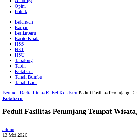
Olahraga
Opini
Politik
Balangan
Banjar
Banjarbaru
Barito Kuala
HSS
HST
HSU
Tabalong
Tapin
Kotabaru
Tanah Bumbu
Tanah Laut
Beranda
Berita
Lintas Kalsel
Kotabaru
Peduli Fasilitas Penunjang T
Kotabaru
Peduli Fasilitas Penunjang Tempat Wisat
admin
13 Mei 2026