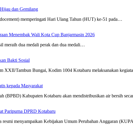
 Hijau dan Gemilang
Indocement) memperingati Hari Ulang Tahun (HUT) ke-51 pada…
uaraan Menembak Wali Kota Cup Banjarmasin 2026
sil meraih dua medali perak dan dua medali…
n Bakti Sosial
m XXII/Tambun Bungai, Kodim 1004 Kotabaru melaksanakan kegia
atis kepada Masyarakat
h (BPBD) Kabupaten Kotabaru akan mendistribusikan air bersih sec
at Paripurna DPRD Kotabaru
cara resmi menyampaikan Kebijakan Umum Perubahan Anggaran (KUP