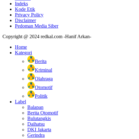
Indeks
Kode Etik
Privacy Policy
Disclaimer
Pedoman Media Siber
Copyright @ 2024 redkal.com -Hanif Arkan-
Home
Kategori
Berita
Kriminal
Olahraga
Otomotif
Politik
Label
Balapan
Berita Otomotif
Bulutangkis
Daihatsu
DKI Jakarta
Gerindra