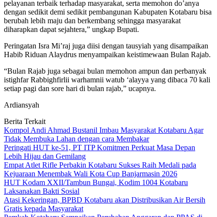
pelayanan terbaik terhadap masyarakat, serta memohon do’anya
dengan sedikit demi sedikit pembangunan Kabupaten Kotabaru bisa
berubah lebih maju dan berkembang sehingga masyarakat
diharapkan dapat sejahtera,” ungkap Bupati.
Peringatan Isra Mi’raj juga diisi dengan tausyiah yang disampaikan
Habib Riduan Alaydrus menyampaikan keistimewaan Bulan Rajab.
“Bulan Rajab juga sebagai bulan memohon ampun dan perbanyak
istighfar Rabbighfirlii warhamnii watub ‘alayya yang dibaca 70 kali
setiap pagi dan sore hari di bulan rajab,” ucapnya.
Ardiansyah
Berita Terkait
Kompol Andi Ahmad Bustanil Imbau Masyarakat Kotabaru Agar
Tidak Membuka Lahan dengan cara Membakar
Peringati HUT ke-51, PT ITP Komitmen Perkuat Masa Depan
Lebih Hijau dan Gemilang
Empat Atlet Rifle Perbakin Kotabaru Sukses Raih Medali pada
Kejuaraan Menembak Wali Kota Cup Banjarmasin 2026
HUT Kodam XXII/Tambun Bungai, Kodim 1004 Kotabaru
Laksanakan Bakti Sosial
Atasi Kekeringan, BPBD Kotabaru akan Distribusikan Air Bersih
Gratis kepada Masyarakat