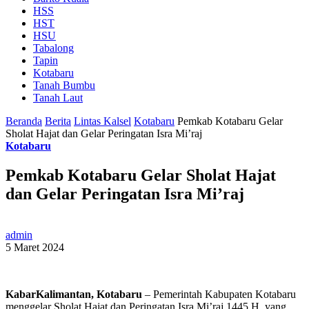
HSS
HST
HSU
Tabalong
Tapin
Kotabaru
Tanah Bumbu
Tanah Laut
Beranda
Berita
Lintas Kalsel
Kotabaru
Pemkab Kotabaru Gelar
Sholat Hajat dan Gelar Peringatan Isra Mi’raj
Kotabaru
Pemkab Kotabaru Gelar Sholat Hajat
dan Gelar Peringatan Isra Mi’raj
admin
5 Maret 2024
KabarKalimantan, Kotabaru
– Pemerintah Kabupaten Kotabaru
menggelar Sholat Hajat dan Peringatan Isra Mi’raj 1445 H, yang