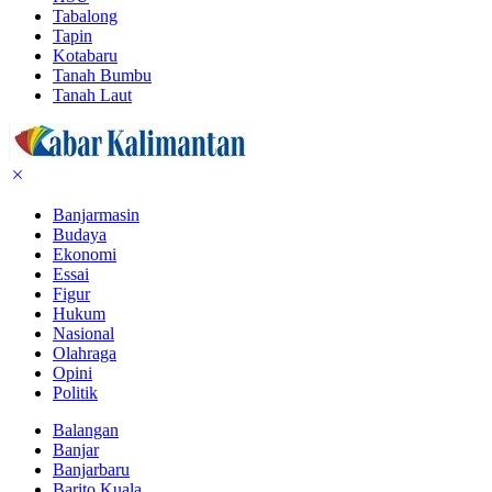
Tabalong
Tapin
Kotabaru
Tanah Bumbu
Tanah Laut
Banjarmasin
Budaya
Ekonomi
Essai
Figur
Hukum
Nasional
Olahraga
Opini
Politik
Balangan
Banjar
Banjarbaru
Barito Kuala