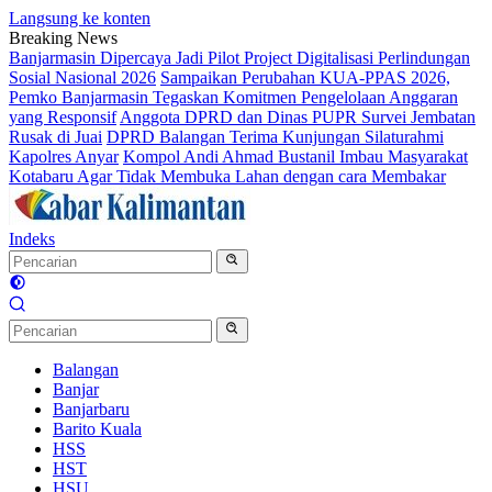
Langsung ke konten
Breaking News
Banjarmasin Dipercaya Jadi Pilot Project Digitalisasi Perlindungan
Sosial Nasional 2026
Sampaikan Perubahan KUA-PPAS 2026,
Pemko Banjarmasin Tegaskan Komitmen Pengelolaan Anggaran
yang Responsif
Anggota DPRD dan Dinas PUPR Survei Jembatan
Rusak di Juai
DPRD Balangan Terima Kunjungan Silaturahmi
Kapolres Anyar
Kompol Andi Ahmad Bustanil Imbau Masyarakat
Kotabaru Agar Tidak Membuka Lahan dengan cara Membakar
Indeks
Balangan
Banjar
Banjarbaru
Barito Kuala
HSS
HST
HSU