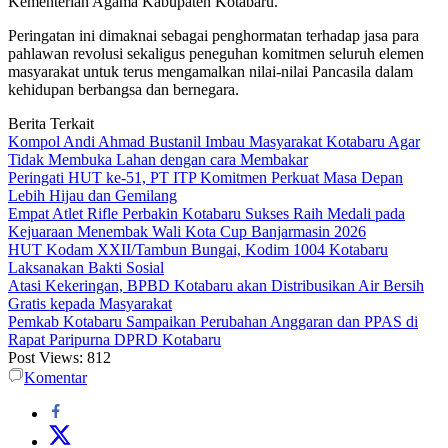
Kementerian Agama Kabupaten Kotabaru.
Peringatan ini dimaknai sebagai penghormatan terhadap jasa para
pahlawan revolusi sekaligus peneguhan komitmen seluruh elemen
masyarakat untuk terus mengamalkan nilai-nilai Pancasila dalam
kehidupan berbangsa dan bernegara.
Berita Terkait
Kompol Andi Ahmad Bustanil Imbau Masyarakat Kotabaru Agar
Tidak Membuka Lahan dengan cara Membakar
Peringati HUT ke-51, PT ITP Komitmen Perkuat Masa Depan
Lebih Hijau dan Gemilang
Empat Atlet Rifle Perbakin Kotabaru Sukses Raih Medali pada
Kejuaraan Menembak Wali Kota Cup Banjarmasin 2026
HUT Kodam XXII/Tambun Bungai, Kodim 1004 Kotabaru
Laksanakan Bakti Sosial
Atasi Kekeringan, BPBD Kotabaru akan Distribusikan Air Bersih
Gratis kepada Masyarakat
Pemkab Kotabaru Sampaikan Perubahan Anggaran dan PPAS di
Rapat Paripurna DPRD Kotabaru
Post Views:
812
Komentar