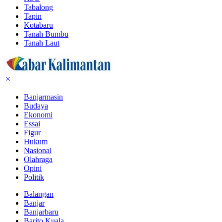
Tabalong
Tapin
Kotabaru
Tanah Bumbu
Tanah Laut
Banjarmasin
Budaya
Ekonomi
Essai
Figur
Hukum
Nasional
Olahraga
Opini
Politik
Balangan
Banjar
Banjarbaru
Barito Kuala