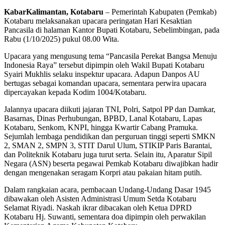
KabarKalimantan, Kotabaru
– Pemerintah Kabupaten (Pemkab)
Kotabaru melaksanakan upacara peringatan Hari Kesaktian
Pancasila di halaman Kantor Bupati Kotabaru, Sebelimbingan, pada
Rabu (1/10/2025) pukul 08.00 Wita.
Upacara yang mengusung tema “Pancasila Perekat Bangsa Menuju
Indonesia Raya” tersebut dipimpin oleh Wakil Bupati Kotabaru
Syairi Mukhlis selaku inspektur upacara. Adapun Danpos AU
bertugas sebagai komandan upacara, sementara perwira upacara
dipercayakan kepada Kodim 1004/Kotabaru.
Jalannya upacara diikuti jajaran TNI, Polri, Satpol PP dan Damkar,
Basarnas, Dinas Perhubungan, BPBD, Lanal Kotabaru, Lapas
Kotabaru, Senkom, KNPI, hingga Kwartir Cabang Pramuka.
Sejumlah lembaga pendidikan dan perguruan tinggi seperti SMKN
2, SMAN 2, SMPN 3, STIT Darul Ulum, STIKIP Paris Barantai,
dan Politeknik Kotabaru juga turut serta. Selain itu, Aparatur Sipil
Negara (ASN) beserta pegawai Pemkab Kotabaru diwajibkan hadir
dengan mengenakan seragam Korpri atau pakaian hitam putih.
Dalam rangkaian acara, pembacaan Undang-Undang Dasar 1945
dibawakan oleh Asisten Administrasi Umum Setda Kotabaru
Selamat Riyadi. Naskah ikrar dibacakan oleh Ketua DPRD
Kotabaru Hj. Suwanti, sementara doa dipimpin oleh perwakilan