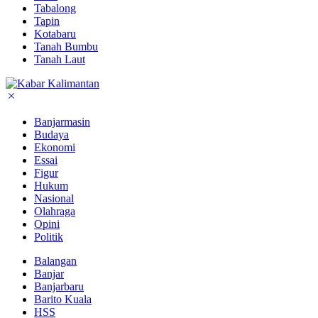
Tabalong
Tapin
Kotabaru
Tanah Bumbu
Tanah Laut
Banjarmasin
Budaya
Ekonomi
Essai
Figur
Hukum
Nasional
Olahraga
Opini
Politik
Balangan
Banjar
Banjarbaru
Barito Kuala
HSS