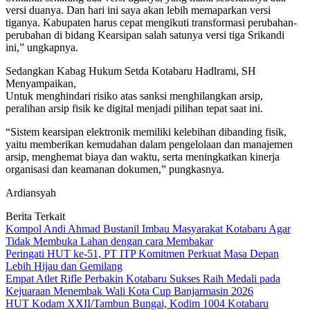
versi duanya. Dan hari ini saya akan lebih memaparkan versi
tiganya. Kabupaten harus cepat mengikuti transformasi perubahan-
perubahan di bidang Kearsipan salah satunya versi tiga Srikandi
ini,” ungkapnya.
Sedangkan Kabag Hukum Setda Kotabaru Hadlrami, SH
Menyampaikan,
Untuk menghindari risiko atas sanksi menghilangkan arsip,
peralihan arsip fisik ke digital menjadi pilihan tepat saat ini.
“Sistem kearsipan elektronik memiliki kelebihan dibanding fisik,
yaitu memberikan kemudahan dalam pengelolaan dan manajemen
arsip, menghemat biaya dan waktu, serta meningkatkan kinerja
organisasi dan keamanan dokumen,” pungkasnya.
Ardiansyah
Berita Terkait
Kompol Andi Ahmad Bustanil Imbau Masyarakat Kotabaru Agar
Tidak Membuka Lahan dengan cara Membakar
Peringati HUT ke-51, PT ITP Komitmen Perkuat Masa Depan
Lebih Hijau dan Gemilang
Empat Atlet Rifle Perbakin Kotabaru Sukses Raih Medali pada
Kejuaraan Menembak Wali Kota Cup Banjarmasin 2026
HUT Kodam XXII/Tambun Bungai, Kodim 1004 Kotabaru