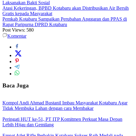
Laksanakan Bakti Sosial
Atasi Kekeringan, BPBD Kotabaru akan Distribusikan Air Bersih
Gratis kepada Masyarakat
Pemkab Kotabaru Sampaikan Perubahan Anggaran dan PPAS di
Rapat Paripurna DPRD Kotabaru
Post Views:
580
Komentar
Baca Juga
Kompol Andi Ahmad Bustanil Imbau Masyarakat Kotabaru Agar
Tidak Membuka Lahan dengan cara Membakar
Peringati HUT ke-51, PT ITP Komitmen Perkuat Masa Depan
Lebih Hijau dan Gemilang
Empat Atlet Rifle Perbakin Kotabaru Sukses Raih Medali pada