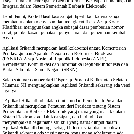
Daya, Tahapan penerapan Sistem Informasi Kearsipan Dinamis, dan
Integrasi dalam Sistem Pemerintah Berbasis Elektronik.
Lebih lanjut, Kode Klasifikasi sangat diperlukan karena sangat
membantu dalam menyusun dan mengidentifikasi Arsip.Kode
Klasifikasi menggunakan angka sebagai dasar pemberian nomor
surat, pemberkasan, penataan penyusunan dan penemuan kembali
Arsip.
Aplikasi Srikandi merupakan hasil kolaborasi antara Kementerian
Pendayagunaan Aparatur Negara dan Reformasi Birokrasi
(PANRB), Arsip Nasional Republik Indonesia (ANRI),
Kementerian Komunikasi dan Informatika Republik Indonesia dan
Badan Siber dan Sandi Negara (SBSN).
Salah satu narasumber dari Dispersip Provinsi Kalimantan Selatan
Muamar, SH mengungkapkan, Aplikasi Srikandi sekarang ada versi
tiganya.
“Aplikasi Srikandi ini adalah tuntutan dari Pemerintah Pusat dan
Srikandi ini merupakan Peraturan dari Presiden tentang Sistem
Pemerintahan Berbasis Elektronik yang mana yang masuk dalam
Sistem Elektronik adalah Kearsipan, dan hari ini akan
menyampaikan bagaimana struktur yang harus diinput dalam
Aplikasi Srikandi dan juga sebagai informasi tambahan bahwa
Srikandi sekarang ada versi tiganya, yang mana sebelumnya ada