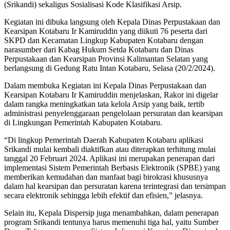
(Srikandi) sekaligus Sosialisasi Kode Klasifikasi Arsip.
Kegiatan ini dibuka langsung oleh Kepala Dinas Perpustakaan dan
Kearsipan Kotabaru Ir Kamiruddin yang diikuti 76 peserta dari
SKPD dan Kecamatan Lingkup Kabupaten Kotabaru dengan
narasumber dari Kabag Hukum Setda Kotabaru dan Dinas
Perpustakaan dan Kearsipan Provinsi Kalimantan Selatan yang
berlangsung di Gedung Ratu Intan Kotabaru, Selasa (20/2/2024).
Dalam membuka Kegiatan ini Kepala Dinas Perpustakaan dan
Kearsipan Kotabaru Ir Kamiruddin menjelaskan, Rakor ini digelar
dalam rangka meningkatkan tata kelola Arsip yang baik, tertib
administrasi penyelenggaraan pengelolaan persuratan dan kearsipan
di Lingkungan Pemerintah Kabupaten Kotabaru.
“Di lingkup Pemerintah Daerah Kabupaten Kotabaru aplikasi
Srikandi mulai kembali diaktifkan atau diterapkan terhitung mulai
tanggal 20 Februari 2024. Aplikasi ini merupakan penerapan dari
implementasi Sistem Pemerintah Berbasis Elektronik (SPBE) yang
memberikan kemudahan dan manfaat bagi birokrasi khususnya
dalam hal kearsipan dan persuratan karena terintegrasi dan tersimpan
secara elektronik sehingga lebih efektif dan efisien,” jelasnya.
Selain itu, Kepala Dispersip juga menambahkan, dalam penerapan
program Srikandi tentunya harus memenuhi tiga hal, yaitu Sumber