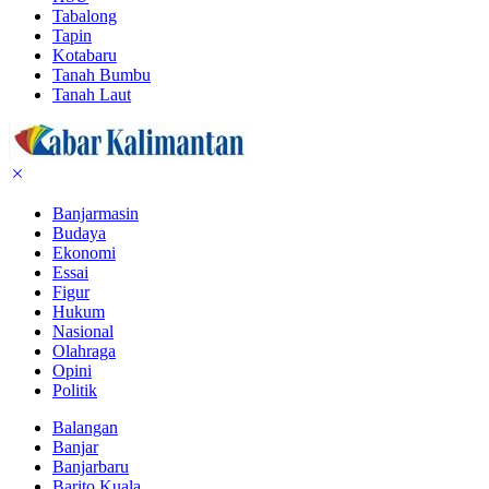
Tabalong
Tapin
Kotabaru
Tanah Bumbu
Tanah Laut
Banjarmasin
Budaya
Ekonomi
Essai
Figur
Hukum
Nasional
Olahraga
Opini
Politik
Balangan
Banjar
Banjarbaru
Barito Kuala