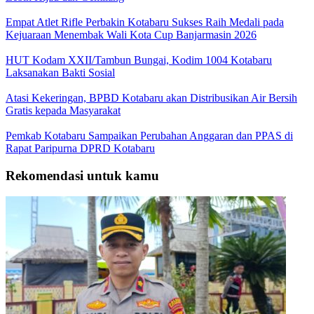
Empat Atlet Rifle Perbakin Kotabaru Sukses Raih Medali pada
Kejuaraan Menembak Wali Kota Cup Banjarmasin 2026
HUT Kodam XXII/Tambun Bungai, Kodim 1004 Kotabaru
Laksanakan Bakti Sosial
Atasi Kekeringan, BPBD Kotabaru akan Distribusikan Air Bersih
Gratis kepada Masyarakat
Pemkab Kotabaru Sampaikan Perubahan Anggaran dan PPAS di
Rapat Paripurna DPRD Kotabaru
Rekomendasi untuk kamu