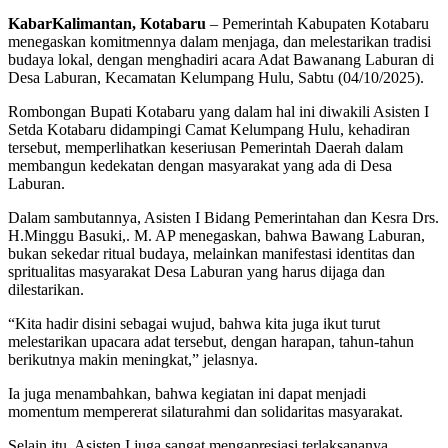
KabarKalimantan, Kotabaru
– Pemerintah Kabupaten Kotabaru
menegaskan komitmennya dalam menjaga, dan melestarikan tradisi
budaya lokal, dengan menghadiri acara Adat Bawanang Laburan di
Desa Laburan, Kecamatan Kelumpang Hulu, Sabtu (04/10/2025).
Rombongan Bupati Kotabaru yang dalam hal ini diwakili Asisten I
Setda Kotabaru didampingi Camat Kelumpang Hulu, kehadiran
tersebut, memperlihatkan keseriusan Pemerintah Daerah dalam
membangun kedekatan dengan masyarakat yang ada di Desa
Laburan.
Dalam sambutannya, Asisten I Bidang Pemerintahan dan Kesra Drs.
H.Minggu Basuki,. M. AP menegaskan, bahwa Bawang Laburan,
bukan sekedar ritual budaya, melainkan manifestasi identitas dan
spritualitas masyarakat Desa Laburan yang harus dijaga dan
dilestarikan.
“Kita hadir disini sebagai wujud, bahwa kita juga ikut turut
melestarikan upacara adat tersebut, dengan harapan, tahun-tahun
berikutnya makin meningkat,” jelasnya.
Ia juga menambahkan, bahwa kegiatan ini dapat menjadi
momentum mempererat silaturahmi dan solidaritas masyarakat.
Selain itu, Asisten I juga sangat mengapresiasi terlaksananya