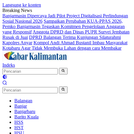
Langsung ke konten
Breaking News
Banjarmasin Dipercaya Jadi Pilot Project Digitalisasi Perlindungan
Sosial Nasional 2026
Sampaikan Perubahan KUA-PPAS 2026,
Pemko Banjarmasin Tegaskan Komitmen Pengelolaan Anggaran
yang Responsif
Anggota DPRD dan Dinas PUPR Survei Jembatan
Rusak di Juai
DPRD Balangan Terima Kunjungan Silaturahmi
Kapolres Anyar
Kompol Andi Ahmad Bustanil Imbau Masyarakat
Kotabaru Agar Tidak Membuka Lahan dengan cara Membakar
Indeks
Balangan
Banjar
Banjarbaru
Barito Kuala
HSS
HST
HSU