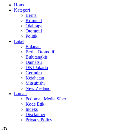
Home
Kategori
Berita
Kriminal
Olahraga
Otomotif
Politik
Label
Balapan
Berita Otomotif
Bulutangkis
Daihatsu
DKI Jakarta
Gerindra
Kejahatan
Mitsubishi
New Zealand
Laman
Pedoman Media Siber
Kode Etik
Indeks
Disclaimer
Privacy Policy