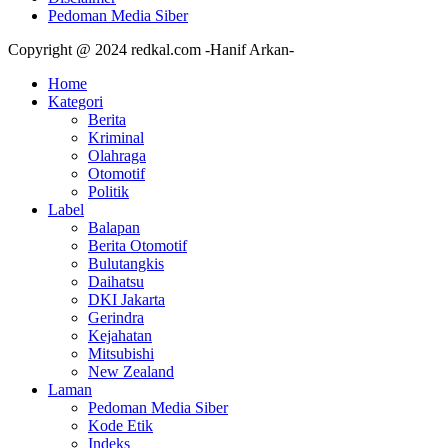
Pedoman Media Siber
Copyright @ 2024 redkal.com -Hanif Arkan-
Home
Kategori
Berita
Kriminal
Olahraga
Otomotif
Politik
Label
Balapan
Berita Otomotif
Bulutangkis
Daihatsu
DKI Jakarta
Gerindra
Kejahatan
Mitsubishi
New Zealand
Laman
Pedoman Media Siber
Kode Etik
Indeks