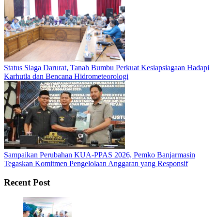
Status Siaga Darurat, Tanah Bumbu Perkuat Kesiapsiagaan Hadapi
Karhutla dan Bencana Hidrometeorologi
Sampaikan Perubahan KUA-PPAS 2026, Pemko Banjarmasin
Tegaskan Komitmen Pengelolaan Anggaran yang Responsif
Recent Post