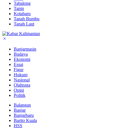
Tabalong
Tapin
Kotabaru
Tanah Bumbu
Tanah Laut
Banjarmasin
Budaya
Ekonomi
Essai
Figur
Hukum
Nasional
Olahraga
Opini
Politik
Balangan
Banjar
Banjarbaru
Barito Kuala
HSS