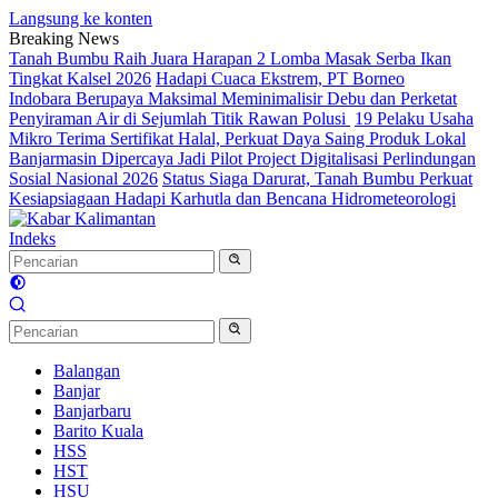
Langsung ke konten
Breaking News
Tanah Bumbu Raih Juara Harapan 2 Lomba Masak Serba Ikan
Tingkat Kalsel 2026
Hadapi Cuaca Ekstrem, PT Borneo
Indobara Berupaya Maksimal Meminimalisir Debu dan Perketat
Penyiraman Air di Sejumlah Titik Rawan Polusi
19 Pelaku Usaha
Mikro Terima Sertifikat Halal, Perkuat Daya Saing Produk Lokal
Banjarmasin Dipercaya Jadi Pilot Project Digitalisasi Perlindungan
Sosial Nasional 2026
Status Siaga Darurat, Tanah Bumbu Perkuat
Kesiapsiagaan Hadapi Karhutla dan Bencana Hidrometeorologi
Indeks
Balangan
Banjar
Banjarbaru
Barito Kuala
HSS
HST
HSU