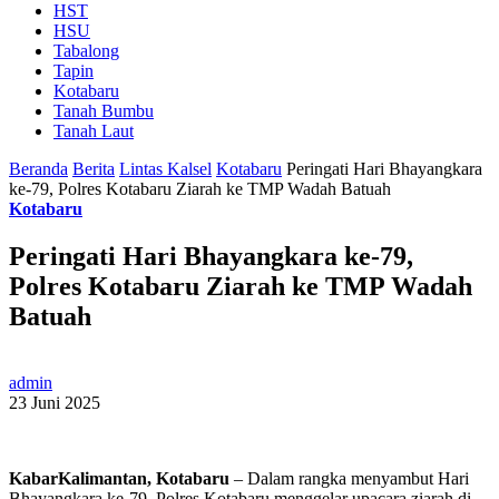
HST
HSU
Tabalong
Tapin
Kotabaru
Tanah Bumbu
Tanah Laut
Beranda
Berita
Lintas Kalsel
Kotabaru
Peringati Hari Bhayangkara
ke-79, Polres Kotabaru Ziarah ke TMP Wadah Batuah
Kotabaru
Peringati Hari Bhayangkara ke-79,
Polres Kotabaru Ziarah ke TMP Wadah
Batuah
admin
23 Juni 2025
KabarKalimantan, Kotabaru
– Dalam rangka menyambut Hari
Bhayangkara ke-79, Polres Kotabaru menggelar upacara ziarah di