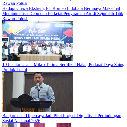
Hadapi Cuaca Ekstrem, PT Borneo Indobara Berupaya Maksimal
Meminimalisir Debu dan Perketat Penyiraman Air di Sejumlah Titik
Rawan Polusi
19 Pelaku Usaha Mikro Terima Sertifikat Halal, Perkuat Daya Saing
Produk Lokal
Banjarmasin Dipercaya Jadi Pilot Project Digitalisasi Perlindungan
Sosial Nasional 2026