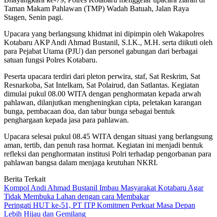
Taman Makam Pahlawan (TMP) Wadah Batuah, Jalan Raya
Stagen, Senin pagi.
Upacara yang berlangsung khidmat ini dipimpin oleh Wakapolres
Kotabaru AKP Andi Ahmad Bustanil, S.I.K., M.H. serta diikuti oleh
para Pejabat Utama (PJU) dan personel gabungan dari berbagai
satuan fungsi Polres Kotabaru.
Peserta upacara terdiri dari pleton perwira, staf, Sat Reskrim, Sat
Resnarkoba, Sat Intelkam, Sat Polairud, dan Satlantas. Kegiatan
dimulai pukul 08.00 WITA dengan penghormatan kepada arwah
pahlawan, dilanjutkan mengheningkan cipta, peletakan karangan
bunga, pembacaan doa, dan tabur bunga sebagai bentuk
penghargaan kepada jasa para pahlawan.
Upacara selesai pukul 08.45 WITA dengan situasi yang berlangsung
aman, tertib, dan penuh rasa hormat. Kegiatan ini menjadi bentuk
refleksi dan penghormatan institusi Polri terhadap pengorbanan para
pahlawan bangsa dalam menjaga keutuhan NKRI.
Berita Terkait
Kompol Andi Ahmad Bustanil Imbau Masyarakat Kotabaru Agar
Tidak Membuka Lahan dengan cara Membakar
Peringati HUT ke-51, PT ITP Komitmen Perkuat Masa Depan
Lebih Hijau dan Gemilang