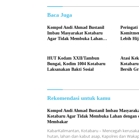
Baca Juga
Kompol Andi Ahmad Bustanil
Peringati
Imbau Masyarakat Kotabaru
Komitmen
Agar Tidak Membuka Lahan
Lebih Hi
dengan cara Membakar
HUT Kodam XXII/Tambun
Atasi Ke
Bungai, Kodim 1004 Kotabaru
Kotabaru 
Laksanakan Bakti Sosial
Bersih Gr
Rekomendasi untuk kamu
Kompol Andi Ahmad Bustanil Imbau Masyarak
Kotabaru Agar Tidak Membuka Lahan dengan 
Membakar
KabarKalimantan, Kotabaru – Mencegah kerusak
hutan, lahan dan kabut asap, Kapolres dan Wakap