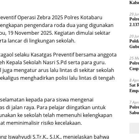
Kals
29 Ju
reventif Operasi Zebra 2025 Polres Kotabaru
Polr
lengkapan pengendara roda dua yang digunakan
2.13
u, 19 November 2025. Kegiatan dimulai sekitar
20 Ju
ta lancar di lingkungan sekolah.
Pold
Gube
Jari
agaol selaku Kasatgas Preventif bersama anggota
25 Me
h Kepala Sekolah Nasri S.Pd serta para guru.
Polr
Cosp
juga mengatur arus lalu lintas di sekitar sekolah
Kam
ekaligus menghadirkan polisi lalu lintas di tengah
8 Apr
Sat 
Empa
Mand
selamatan kepada para siswa mengenai
7 Apr
 di jalan raya. Para pelajar diingatkan untuk
Polr
Sabu
nakan ke sekolah telah memenuhi kelengkapan
t meminimalisir risiko kecelakaan.
ng Iswahyudi S.Tr.K., S.I.K., menjelaskan bahwa