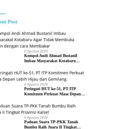
Jaringan
Pastikan
idikan
Narkotika
Perbaikan
Pelatihan
Listrik Terus
n
Dikebut
ibraka
ent Post
6 Agustus 2026
Kompol Andi Ahmad Bustanil
Imbau Masyarakat Kotabaru
Agar Tidak Membuka Lahan
dengan cara Membakar
6 Agustus 2026
Peringati HUT ke-51, PT ITP
Komitmen Perkuat Masa Depan
Lebih Hijau dan Gemilang
6 Agustus 2026
Paduan Suara TP-PKK Tanah
Bumbu Raih Juara II Tingkat