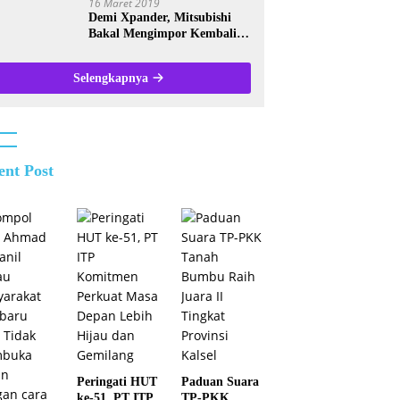
16 Maret 2019
Demi Xpander, Mitsubishi
Bakal Mengimpor Kembali
Pajero Sport
Selengkapnya
ent Post
Peringati HUT
Paduan Suara
ke-51, PT ITP
TP-PKK