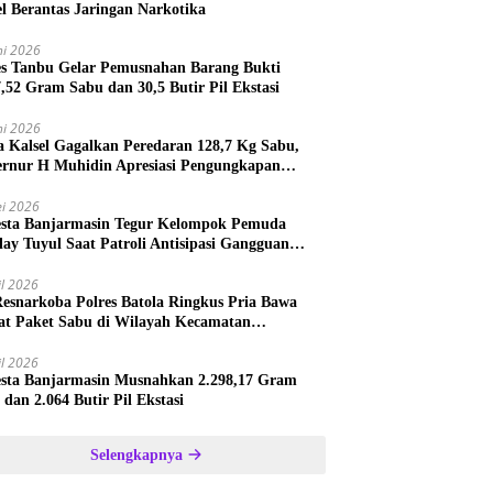
el Berantas Jaringan Narkotika
ni 2026
es Tanbu Gelar Pemusnahan Barang Bukti
7,52 Gram Sabu dan 30,5 Butir Pil Ekstasi
ni 2026
a Kalsel Gagalkan Peredaran 128,7 Kg Sabu,
rnur H Muhidin Apresiasi Pengungkapan
ngan Narkotika Lintas Provinsi
i 2026
esta Banjarmasin Tegur Kelompok Pemuda
lay Tuyul Saat Patroli Antisipasi Gangguan
tibmas
il 2026
Resnarkoba Polres Batola Ringkus Pria Bawa
t Paket Sabu di Wilayah Kecamatan
astana
il 2026
esta Banjarmasin Musnahkan 2.298,17 Gram
 dan 2.064 Butir Pil Ekstasi
Selengkapnya