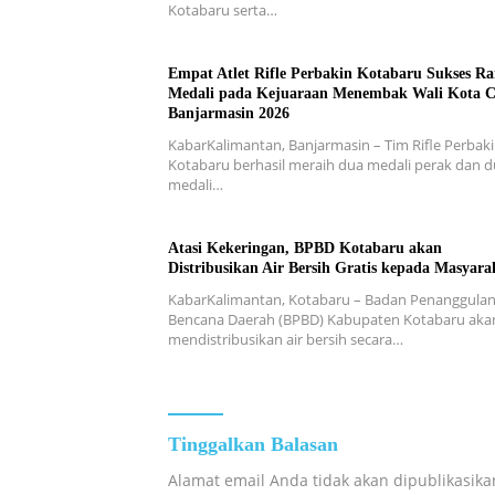
Kotabaru serta…
Empat Atlet Rifle Perbakin Kotabaru Sukses Ra
Medali pada Kejuaraan Menembak Wali Kota 
Banjarmasin 2026
KabarKalimantan, Banjarmasin – Tim Rifle Perbak
Kotabaru berhasil meraih dua medali perak dan 
medali…
Atasi Kekeringan, BPBD Kotabaru akan
Distribusikan Air Bersih Gratis kepada Masyara
KabarKalimantan, Kotabaru – Badan Penanggula
Bencana Daerah (BPBD) Kabupaten Kotabaru aka
mendistribusikan air bersih secara…
Tinggalkan Balasan
Alamat email Anda tidak akan dipublikasika