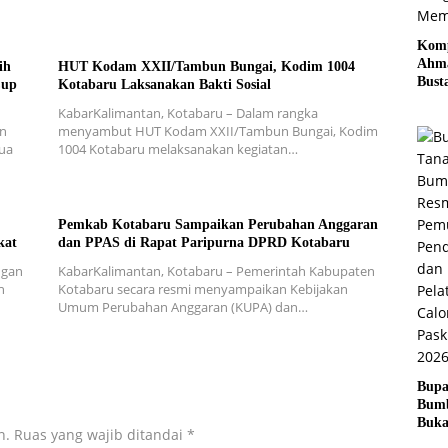
Komp
Ahm
ih
HUT Kodam XXII/Tambun Bungai, Kodim 1004
Bust
Cup
Kotabaru Laksanakan Bakti Sosial
Imb
KabarKalimantan, Kotabaru – Dalam rangka
Masy
in
menyambut HUT Kodam XXII/Tambun Bungai, Kodim
Kota
dua
1004 Kotabaru melaksanakan kegiatan…
Tida
Mem
Laha
cara
Pemkab Kotabaru Sampaikan Perubahan Anggaran
Mem
kat
dan PPAS di Rapat Paripurna DPRD Kotabaru
ngan
KabarKalimantan, Kotabaru – Pemerintah Kabupaten
n
Kotabaru secara resmi menyampaikan Kebijakan
Umum Perubahan Anggaran (KUPA) dan…
Bupa
Bum
Buk
n.
Ruas yang wajib ditandai
*
Pemu