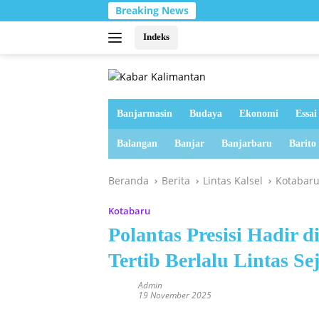
Langsung
Breaking News
ke
konten
Indeks
Banjarmasin
Budaya
Ekonomi
Essai
Balangan
Banjar
Banjarbaru
Barito
Beranda
Berita
Lintas Kalsel
Kotabar
Kotabaru
Polantas Presisi Hadir 
Tertib Berlalu Lintas Se
Admin
19 November 2025