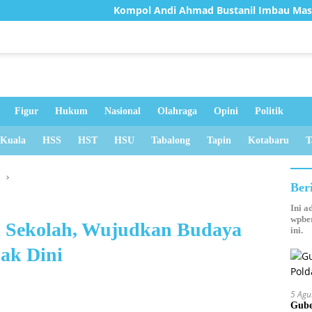
Kompol Andi Ahmad Bustanil Imbau Masyarakat Ko
Figur
Hukum
Nasional
Olahraga
Opini
Politik
 Kuala
HSS
HST
HSU
Tabalong
Tapin
Kotabaru
T
u
Ber
Ini a
wpber
di Sekolah, Wujudkan Budaya
ini.
jak Dini
5 Agu
Gube