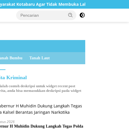
tabaru Agar Tidak Membuka Lahan dengan cara Membakar
anah Bumbu
Tanah Laut
ita Kriminal
dalah contoh deskripsi untuk widget recent post
ita, anda bisa memasukkan deskripsi pada widget
stus 2026
rnur H Muhidin Dukung Langkah Tegas Polda