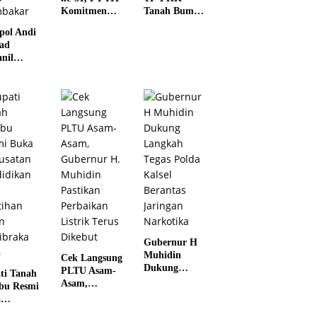
Komitmen
Tanah Bumbu
Perkuat Masa
Raih Juara II
ol Andi
Depan Lebih
Tingkat
ad
Hijau dan
Provinsi Kalsel
anil
Gemilang
au
arakat
baru Agar
k
buka
n dengan
bakar
Gubernur H
Muhidin
Cek Langsung
Dukung
PLTU Asam-
ti Tanah
Langkah Tegas
Asam,
bu Resmi
Polda Kalsel
Gubernur H.
a
Berantas
Muhidin
satan