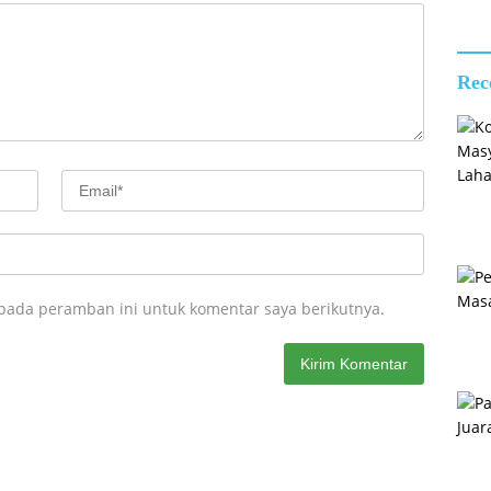
Pend
dan 
Calo
Pask
Rec
2026
 pada peramban ini untuk komentar saya berikutnya.