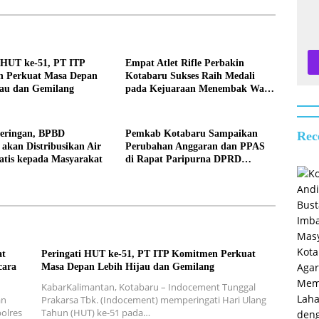
 HUT ke-51, PT ITP
Empat Atlet Rifle Perbakin
 Perkuat Masa Depan
Kotabaru Sukses Raih Medali
jau dan Gemilang
pada Kejuaraan Menembak Wali
Kota Cup Banjarmasin 2026
keringan, BPBD
Pemkab Kotabaru Sampaikan
Rec
akan Distribusikan Air
Perubahan Anggaran dan PPAS
atis kepada Masyarakat
di Rapat Paripurna DPRD
Kotabaru
at
Peringati HUT ke-51, PT ITP Komitmen Perkuat
cara
Masa Depan Lebih Hijau dan Gemilang
KabarKalimantan, Kotabaru – Indocement Tunggal
an
Prakarsa Tbk. (Indocement) memperingati Hari Ulang
olres
Tahun (HUT) ke-51 pada…