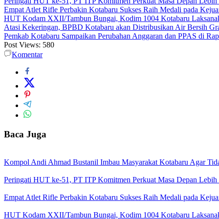
Peringati HUT ke-51, PT ITP Komitmen Perkuat Masa Depan Lebih
Empat Atlet Rifle Perbakin Kotabaru Sukses Raih Medali pada Kej
HUT Kodam XXII/Tambun Bungai, Kodim 1004 Kotabaru Laksanaka
Atasi Kekeringan, BPBD Kotabaru akan Distribusikan Air Bersih Gr
Pemkab Kotabaru Sampaikan Perubahan Anggaran dan PPAS di Rap
Post Views:
580
Komentar
Baca Juga
Kompol Andi Ahmad Bustanil Imbau Masyarakat Kotabaru Agar Ti
Peringati HUT ke-51, PT ITP Komitmen Perkuat Masa Depan Lebih
Empat Atlet Rifle Perbakin Kotabaru Sukses Raih Medali pada Kej
HUT Kodam XXII/Tambun Bungai, Kodim 1004 Kotabaru Laksanaka