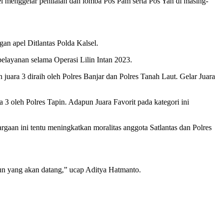
sel menggelar penilaian dan lomba Pos Pam serta Pos Yan di masing-
an apel Ditlantas Polda Kalsel.
pelayanan selama Operasi Lilin Intan 2023.
uara 3 diraih oleh Polres Banjar dan Polres Tanah Laut. Gelar Juara
3 oleh Polres Tapin. Adapun Juara Favorit pada kategori ini
gaan ini tentu meningkatkan moralitas anggota Satlantas dan Polres
hun yang akan datang,” ucap Aditya Hatmanto.