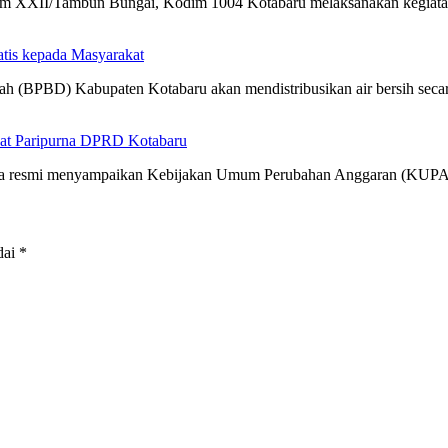
m XXII/Tambun Bungai, Kodim 1004 Kotabaru melaksanakan kegia
atis kepada Masyarakat
h (BPBD) Kabupaten Kotabaru akan mendistribusikan air bersih sec
at Paripurna DPRD Kotabaru
cara resmi menyampaikan Kebijakan Umum Perubahan Anggaran (KUP
dai
*