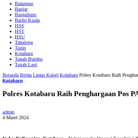
Balangan
Banjar
Banjarbaru
Barito Kuala
HSS
HST
HSU
Tabalong
Tapin
Kotabaru
Tanah Bumbu
Tanah Laut
Beranda
Berita
Lintas Kalsel
Kotabaru
Polres Kotabaru Raih Pengha
Kotabaru
Polres Kotabaru Raih Penghargaan Pos P
admin
4 Maret 2024