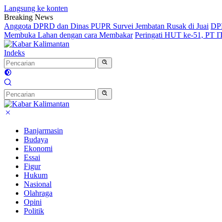
Langsung ke konten
Breaking News
Anggota DPRD dan Dinas PUPR Survei Jembatan Rusak di Juai
DPR
Membuka Lahan dengan cara Membakar
Peringati HUT ke-51, PT 
Indeks
Banjarmasin
Budaya
Ekonomi
Essai
Figur
Hukum
Nasional
Olahraga
Opini
Politik