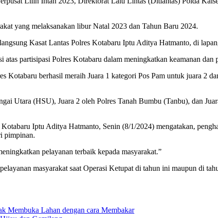
pusat Lilin Intan 2023, Direktorat Lalu Lintas (Ditlantas) Polda Kal
rakat yang melaksanakan libur Natal 2023 dan Tahun Baru 2024.
 langsung Kasat Lantas Polres Kotabaru Iptu Aditya Hatmanto, di lapang
si atas partisipasi Polres Kotabaru dalam meningkatkan keamanan dan 
otabaru berhasil meraih Juara 1 kategori Pos Pam untuk juara 2 dan j
ngai Utara (HSU), Juara 2 oleh Polres Tanah Bumbu (Tanbu), dan Juara 
Kotabaru Iptu Aditya Hatmanto, Senin (8/1/2024) mengatakan, penghar
i pimpinan.
meningkatkan pelayanan terbaik kepada masyarakat.”
 pelayanan masyarakat saat Operasi Ketupat di tahun ini maupun di ta
dak Membuka Lahan dengan cara Membakar