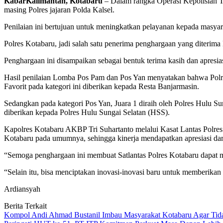
KabarKalimantan, Kotabaru
– Dalam rangka Operasi Kepolisian Ter
masing Polres jajaran Polda Kalsel.
Penilaian ini bertujuan untuk meningkatkan pelayanan kepada masya
Polres Kotabaru, jadi salah satu penerima penghargaan yang diterima
Penghargaan ini disampaikan sebagai bentuk terima kasih dan apresia
Hasil penilaian Lomba Pos Pam dan Pos Yan menyatakan bahwa Polres K
Favorit pada kategori ini diberikan kepada Resta Banjarmasin.
Sedangkan pada kategori Pos Yan, Juara 1 diraih oleh Polres Hulu Su
diberikan kepada Polres Hulu Sungai Selatan (HSS).
Kapolres Kotabaru AKBP Tri Suhartanto melalui Kasat Lantas Polres 
Kotabaru pada umumnya, sehingga kinerja mendapatkan apresiasi dar
“Semoga penghargaan ini membuat Satlantas Polres Kotabaru dapat 
“Selain itu, bisa menciptakan inovasi-inovasi baru untuk memberikan
Ardiansyah
Berita Terkait
Kompol Andi Ahmad Bustanil Imbau Masyarakat Kotabaru Agar Ti