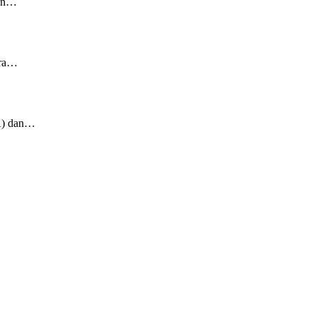
tan…
ara…
A) dan…